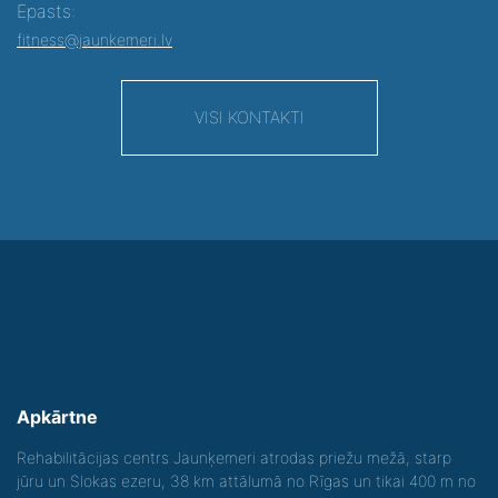
Epasts:
fitness@jaunkemeri.lv
VISI KONTAKTI
Apkārtne
Rehabilitācijas centrs Jaunķemeri atrodas priežu mežā, starp
jūru un Slokas ezeru, 38 km attālumā no Rīgas un tikai 400 m no