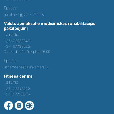
Epasts:
poliklinika@jaunkemeri.lv
Valsts apmaksātie medicīniskās rehabilitācijas
pakalpojumi
Tālrunis:
+371 28369340
+371 67733522
Darba dienās līdz plkst.16:00
Epasts:
uznemsana@jaunkemeri.lv
Fitnesa centrs
Tālrunis:
+371 26646022
+371 67733545