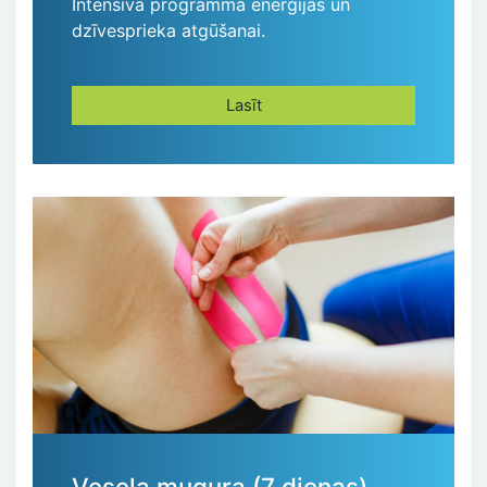
Intensīva programma enerģijas un
dzīvesprieka atgūšanai.
Lasīt
Vesela mugura (7 dienas)