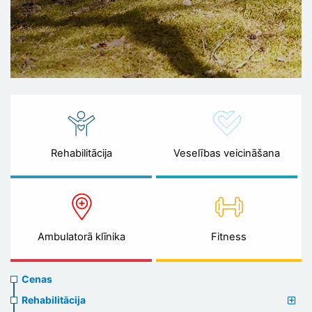
Rehabilitācija
Veselības veicināšana
Ambulatorā klīnika
Fitness
Prices
Cenas
menu
Rehabilitācija