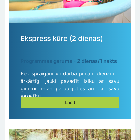
Ekspress kūre (2 dienas)
Programmas garums - 2 dienas/1 nakts
Pēc spraigām un darba pilnām dienām ir
ārkārtīgi jauki pavadīt laiku ar savu
ģimeni, reizē parūpējoties arī par savu
veselību.
Lasīt