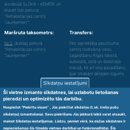
autobusā SLOKA – ĶEMERI un
braukt līdz pieturai
"Rehabilitācijas centrs
"Jaunķemeri"".
Maršruta taksometrs:
Transfers:
Nr.5
, jāizkāpj pieturā
Pēc iepriekšēja pasūtījuma
"Rehabilitācijas centrs
centrs nodrošina viesu
"Jaunķemeri""
sagaidīšanu Rīgas lidostā,
autoostā, ostā un dzelzceļa
stacijā, kā arī viņu pavadīšanu
(par sīkākām detaļām lūgums
zvanīt).
Sīkdatņu iestatījumi
Nodrošinām vides piekļūstamību personām ar
Šī vietne izmanto sīkdatnes, lai uzlabotu lietošanas
funkcionāliem traucējumiem! SIA „Sanare-KRC
pieredzi un optimizētu tās darbību.
Jaunķemeri”, Kolkas ielā 20, Jūrmalā ir nodrošināta vides
piekļūstamība personām ar funkcionāliem traucējumiem,
Nospiežot “Piekrītu visam” , Jūs piekrītat sīkdatņu (t.sk. trešo pušu
tādejādi nodrošinot atbilstību Ministru kabineta
sīkdatņu) izmantošanai. Savu piekrišanu Jūs jebkurā laikā varat atsaukt,
2009.gada 20.janvāra noteikumos Nr.60 „Noteikumi par
mainot Sīkdatņu iestatījumus. Lūdzu, ņemiet vērā, ka dažas sīkdatnes ir
obligātajām prasībām ārstniecības iestādēm un to
struktūrvienībām” minētajām prasībām.
nepieciešamas šīs tīmekļa vietnes darbībai un funkcionalitātei. Šīs