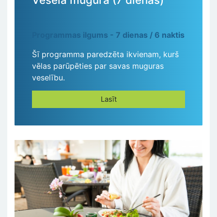
Programmas ilgums - 7 dienas / 6 naktis
Šī programma paredzēta ikvienam, kurš
vēlas parūpēties par savas muguras
veselību.
Lasīt