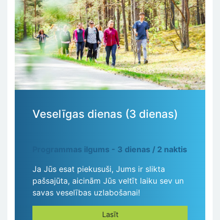
Veselīgas dienas (3 dienas)
Programmas ilgums - 3 dienas / 2 naktis
Ja Jūs esat piekusuši, Jums ir slikta
pašsajūta, aicinām Jūs veltīt laiku sev un
savas veselības uzlabošanai!
Lasīt