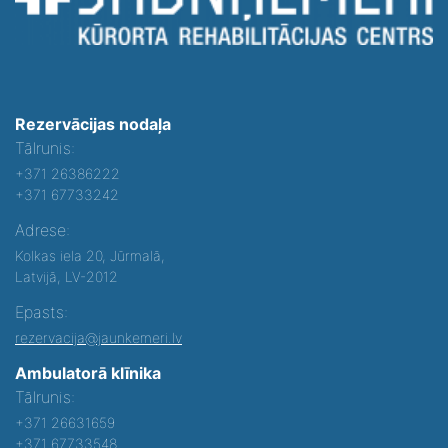
Rezervācijas nodaļa
Tālrunis:
+371 26386222
+371 67733242
Adrese:
Kolkas iela 20, Jūrmalā,
Latvijā, LV-2012
Epasts:
rezervacija@jaunkemeri.lv
Ambulatorā klīnika
Tālrunis:
+371 26631659
+371 67733548