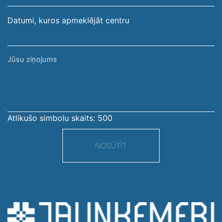
Datumi, kuros apmeklējāt centru
Jūsu
ziņojums
Atlikušo simbolu skaits:
500
NOSŪTĪT