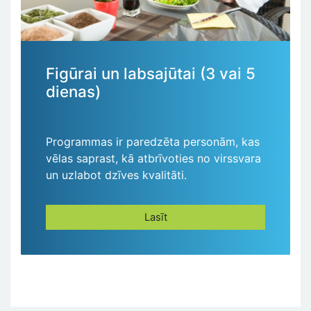
Figūrai un labsajūtai (3 vai 5
dienas)
Programmas ir paredzēta personām, kas
vēlas saprast, kā atbrīvoties no virssvara
un uzlabot dzīves kvalitāti.
Lasīt