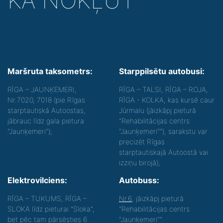
KĀ NOKĻŪT
Maršruta taksometrs:
Starppilsētu autobusi:
RĪGA – JAUNĶEMERI,
RĪGA – TALSI, RĪGA – ROJA,
Nr.7020, 7018 (pie Rīgas
RĪGA - KOLKA, kas kursē caur
starptautiskā Autoostas,
Jūrmalu (jāizkāpj pieturā
jābrauc līdz gala pietura
"Rehabilitācijas centrs
"Jaunķemeri");
"Jaunķemeri""), sarakstu var
precizēt Rīgas
starptautiskajā Autoostā vai
izziņu birojā);
Elektrovilciens:
Autobuss:
RĪGA – TUKUMS, RĪGA –
Nr.6
, jāizkāpj pieturā
SLOKA līdz pieturai "Sloka",
"Rehabilitācijas centrs
bet pēc tam pārsēsties 6.
"Jaunķemeri"".