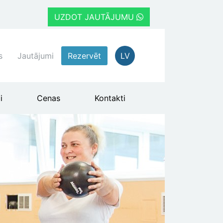
UZDOT JAUTĀJUMU
s
Jautājumi
Rezervēt
LV
i
Cenas
Kontakti