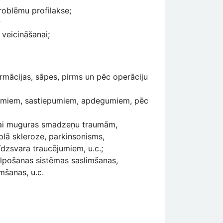
roblēmu profilakse;
;
veicināšanai;
rmācijas, sāpes, pirms un pēc operāciju
sumiem, sastiepumiem, apdegumiem, pēc
 vai muguras smadzeņu traumām,
lā skleroze, parkinsonisms,
īdzsvara traucējumiem, u.c.;
 elpošanas sistēmas saslimšanas,
mšanas, u.c.