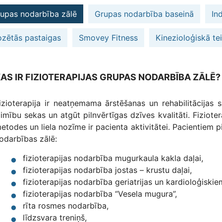
upas nodarbība zālē
Grupas nodarbība baseinā
In
zētās pastaigas
Smovey Fitness
Kinezioloģiskā te
AS IR FIZIOTERAPIJAS GRUPAS NODARBĪBA ZĀLĒ
izioterapija ir neatņemama ārstēšanas un rehabilitācijas s
limību sekas un atgūt pilnvērtīgas dzīves kvalitāti. Fiziot
etodes un liela nozīme ir pacienta aktivitātei. Pacientiem 
odarbības zālē:
fizioterapijas nodarbība mugurkaula kakla daļai,
fizioterapijas nodarbība jostas – krustu daļai,
fizioterapijas nodarbība geriatrijas un kardioloģiski
fizioterapijas nodarbība “Vesela mugura”,
rīta rosmes nodarbība,
līdzsvara treniņš,