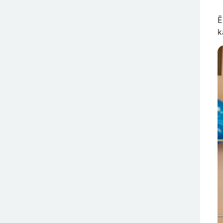
Ē
k
A