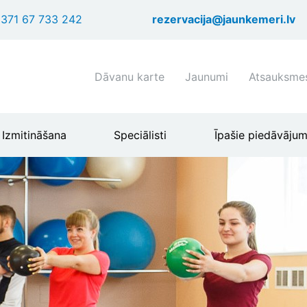
Pārlekt
371 67 733 242
rezervacija@jaunkemeri.lv
uz
galveno
saturu
Shortcuts
Dāvanu karte
Jaunumi
Atsauksme
header
menu
Izmitināšana
Speciālisti
Īpašie piedāvājum