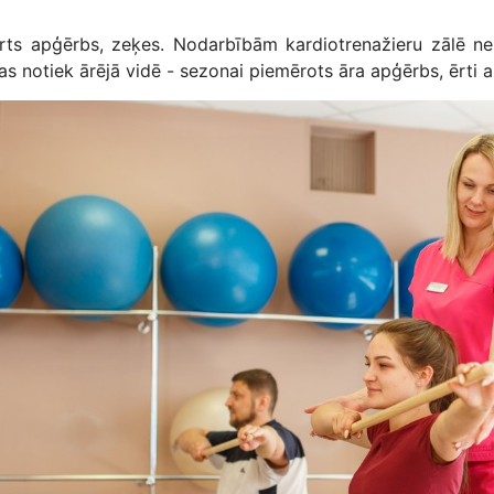
rts apģērbs, zeķes. Nodarbībām kardiotrenažieru zālē n
as notiek ārējā vidē - sezonai piemērots āra apģērbs, ērti a
ttēls