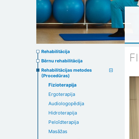
Rehabilitation
Rehabilitācija
F
menu
Bērnu rehabilitācija
Rehabilitācijas metodes
(Procedūras)
Fizioterapija
Ergoterapija
Audiologopēdija
Hidroterapija
Peloīdterapija
Masāžas