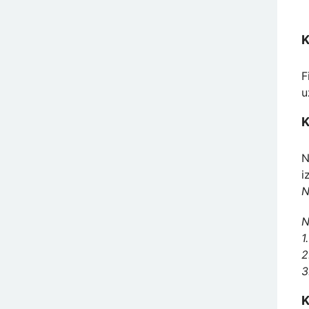
K
F
u
K
N
i
N
N
1
2
3