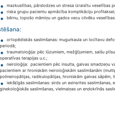
mazkustības, pārslodzes un stresa izraisītu veselības p
riska grupu pacientu apmācība komplikāciju profilaksei
bērnu, topošo māmiņu un gados vecu cilvēku veselības 
stēšana:
ortopēdiskās saslimšanas: mugurkaula un locītavu defo
periodā;
traumatoloģija: pēc lūzumiem, mežģījumiem, saišu plī
operatīvas terapijas u.c.;
neiroloģija: pacientiem pēc insulta, galvas smadzeņu
pacientiem ar hroniskām neiroloģiskām saslimšanām (multip
polineiropātijas, radikulopātijas, hroniskām galvas sāpēm, l
iekšķīgās saslimšanas: sirds un asinsrites saslimšanas,
ginekoloģiskās saslimšanas, vielmaiņas un endokrīnās sasli