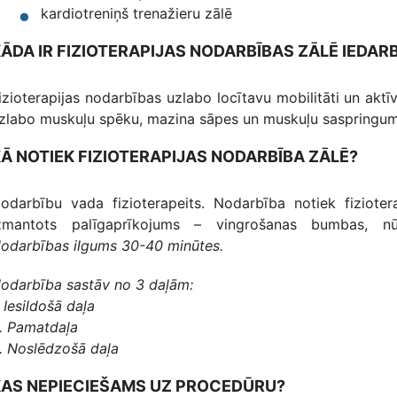
kardiotreniņš trenažieru zālē
ĀDA IR FIZIOTERAPIJAS NODARBĪBAS ZĀLĒ IEDAR
izioterapijas nodarbības uzlabo locītavu mobilitāti un aktīv
zlabo muskuļu spēku, mazina sāpes un muskuļu saspringumu
Ā NOTIEK FIZIOTERAPIJAS NODARBĪBA ZĀLĒ?
odarbību vada fizioterapeits. Nodarbība notiek fiziotera
zmantots palīgaprīkojums – vingrošanas bumbas, nūj
odarbības ilgums 30-40 minūtes.
odarbība sastāv no 3 daļām:
. Iesildošā daļa
. Pamatdaļa
. Noslēdzošā daļa
KAS NEPIECIEŠAMS UZ PROCEDŪRU?