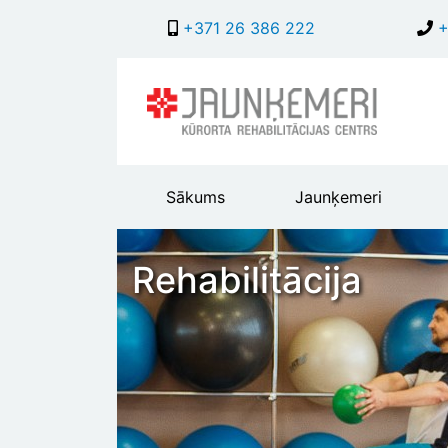
+371 26 386 222
+
Main
Sākums
Jaunķemeri
header
menu
Rehabilitācija