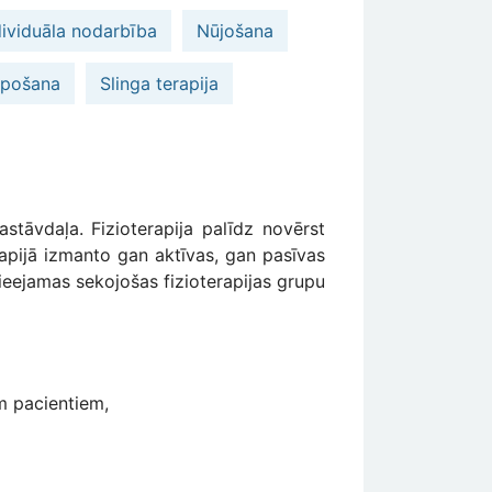
dividuāla nodarbība
Nūjošana
ipošana
Slinga terapija
?
astāvdaļa. Fizioterapija palīdz novērst
erapijā izmanto gan aktīvas, gan pasīvas
pieejamas sekojošas fizioterapijas grupu
em pacientiem,