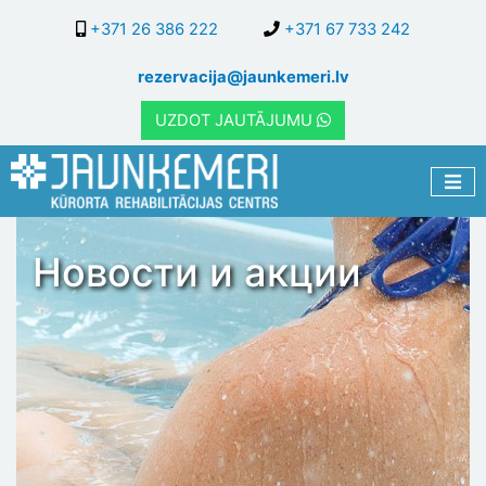
Перейти
+371 26 386 222
+371 67 733 242
к
основному
rezervacija@jaunkemeri.lv
содержанию
UZDOT JAUTĀJUMU
Новости и акции