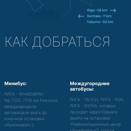
КАК ДОБРАТЬСЯ
Минибус:
Междугородние
автобусы:
РИГА - ЯУНКЕМЕРИ,
РИГА - ТАЛСИ, РИГА - РОЯ,
Nр.7020, 7018 (на Рижском
РИГА - КОЛКА, которые
международном
проходят через Юрмалу
автовокзале ехать до
(выйти на остановке
конечной остановки
"Реабилитационный центр
«Яункемери»)
);
«Яункемеры»"), список