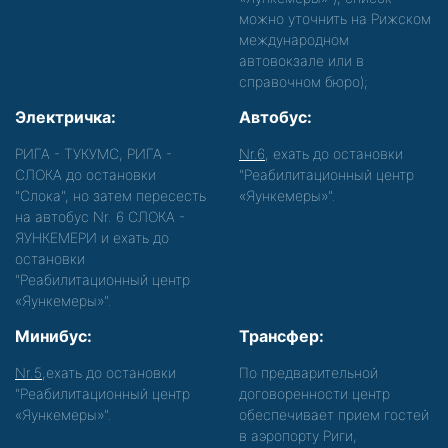
можно уточнить на Рижском
международном
автовокзале или в
справочном бюро);
Электричка:
Автобус:
РИГА - ТУКУМС, РИГА -
Nr.6
, ехать до остановки
СЛОКА до остановки
"Реабилитационный центр
"Слока", но затем пересесть
«Яункемеры»".
на автобус Nr. 6 СЛОКА -
ЯУНКЕМЕРИ и ехать до
остановки
"Реабилитационный центр
«Яункемеры»".
Минибус:
Трансфер:
Nr.5
,ехать до остановки
По предварительной
"Реабилитационный центр
договоренности центр
«Яункемеры»".
обеспечивает прием гостей
в аэропорту Риги,