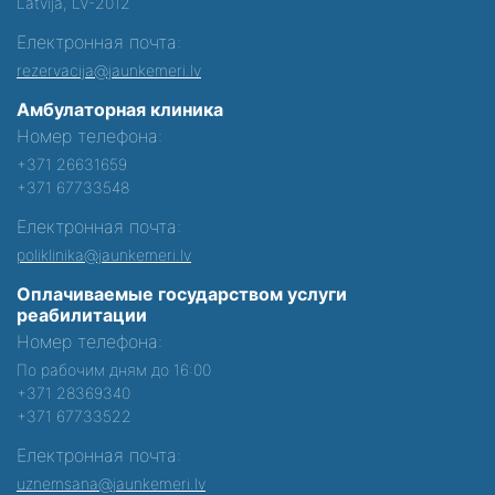
Latvija, LV-2012
Електронная почта:
rezervacija@jaunkemeri.lv
Амбулаторная клиника
Номер телефона:
+371 26631659
+371 67733548
Електронная почта:
poliklinika@jaunkemeri.lv
Оплачиваемые государством услуги
реабилитации
Номер телефона:
По рабочим дням до 16:00
+371 28369340
+371 67733522
Електронная почта:
uznemsana@jaunkemeri.lv