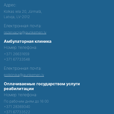
Адрес:
Kolkas iela 20, Jūrmalā,
Latvija, LV-2012
Електронная почта:
rezervacija@jaunkemeri.lv
Амбулаторная клиника
Номер телефона:
+371 26631659
+371 67733548
Електронная почта:
poliklinika@jaunkemeri.lv
Оплачиваемые государством услуги
реабилитации
Номер телефона:
По рабочим дням до 16:00
+371 28369340
+371 67733522