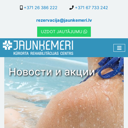
Перейти
+371 26 386 222
+371 67 733 242
к
основному
rezervacija@jaunkemeri.lv
содержанию
UZDOT JAUTĀJUMU
Новости и акции