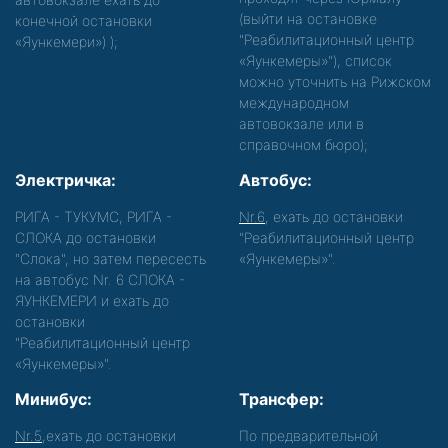
(выйти на остановке
конечной остановки
"Реабилитационный центр
«Яункемери»)
);
«Яункемеры»"), список
можно уточнить на Рижском
международном
автовокзале или в
справочном бюро);
Электричка:
Автобус:
РИГА - ТУКУМС, РИГА -
Nr.6
, ехать до остановки
СЛОКА до остановки
"Реабилитационный центр
"Слока", но затем пересесть
«Яункемеры»".
на автобус Nr. 6 СЛОКА -
ЯУНКЕМЕРИ и ехать до
остановки
"Реабилитационный центр
«Яункемеры»".
Минибус:
Трансфер:
Nr.5
,ехать до остановки
По предварительной