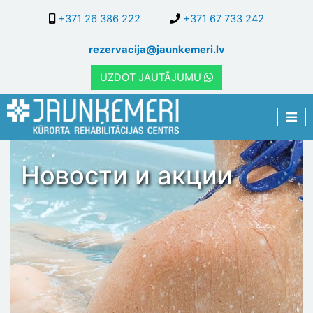
Перейти
+371 26 386 222
+371 67 733 242
к
основному
rezervacija@jaunkemeri.lv
содержанию
UZDOT JAUTĀJUMU
Новости и акции