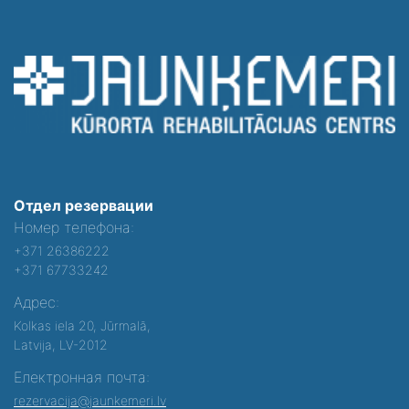
Отдел резервации
Номер телефона:
+371 26386222
+371 67733242
Адрес:
Kolkas iela 20, Jūrmalā,
Latvija, LV-2012
Електронная почта:
rezervacija@jaunkemeri.lv