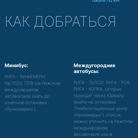
КАК ДОБРАТЬСЯ
Минибус:
Междугородние
автобусы:
РИГА - ЯУНКЕМЕРИ,
РИГА - ТАЛСИ, РИГА - РОЯ,
Nр.7020, 7018 (на Рижском
РИГА - КОЛКА, которые
международном
проходят через Юрмалу
автовокзале ехать до
(выйти на остановке
конечной остановки
"Реабилитационный центр
«Яункемери»)
);
«Яункемеры»"), список
можно уточнить на Рижском
международном
автовокзале или в