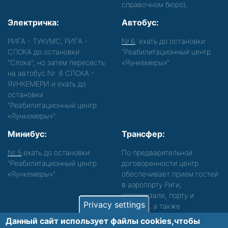
справочном бюро);
Электричка:
Автобус:
РИГА - ТУКУМС, РИГА -
Nr.6
, ехать до остановки
СЛОКА до остановки
"Реабилитационный центр
"Слока", но затем пересесть
«Яункемеры»".
на автобус Nr. 6 СЛОКА -
ЯУНКЕМЕРИ и ехать до
остановки
"Реабилитационный центр
«Яункемеры»".
Минибус:
Трансфер:
Nr.5
,ехать до остановки
По предварительной
"Реабилитационный центр
договоренности центр
«Яункемеры»".
обеспечивает прием гостей
в аэропорту Риги,
автовокзале, порту и
Privacy settings
вокзале, а также
сопровождение. Просьба
Данный сайт использует файлы cookies,чтобы
звонить, чтобы уточнить