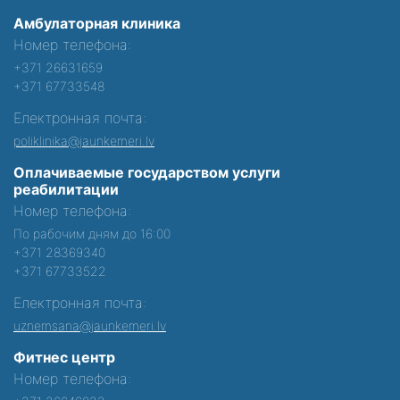
Амбулаторная клиника
Номер телефона:
+371 26631659
+371 67733548
Електронная почта:
poliklinika@jaunkemeri.lv
Оплачиваемые государством услуги
реабилитации
Номер телефона:
По рабочим дням до 16:00
+371 28369340
+371 67733522
Електронная почта:
uznemsana@jaunkemeri.lv
Фитнес центр
Номер телефона: