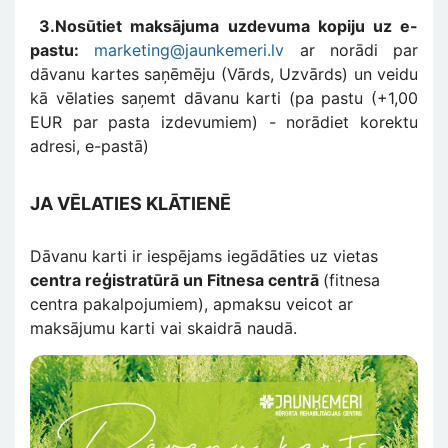
3.Nosūtiet maksājuma uzdevuma kopiju uz e-
pastu:
marketing@jaunkemeri.lv
ar norādi par
dāvanu kartes saņēmēju (Vārds, Uzvārds) un veidu
kā vēlaties saņemt dāvanu karti (pa pastu (+1,00
EUR par pasta izdevumiem) - norādiet korektu
adresi, e-pastā)
JA VĒLATIES KLĀTIENĒ
Dāvanu karti ir iespējams iegādāties uz vietas
centra reģistratūrā un Fitnesa centrā
(fitnesa
centra pakalpojumiem), apmaksu veicot ar
maksājumu karti vai skaidrā naudā.
Изображение