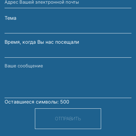
Адрес
и
Вашей
фамилия
электронной
Тема
почты
Время, когда Вы нас посещали
Ваше
сообщение
Оставшиеся символы:
500
ОТПРАВИТЬ