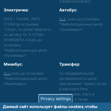
справочном бюро);
Электричка:
Автобус:
РИГА - ТУКУМС, РИГА -
Nr.6
, ехать до остановки
СЛОКА до остановки
"Реабилитационный центр
"Слока", но затем пересесть
«Яункемеры»".
на автобус Nr. 6 СЛОКА -
ЯУНКЕМЕРИ и ехать до
остановки
"Реабилитационный центр
«Яункемеры»".
Минибус:
Трансфер:
Nr.5
,ехать до остановки
По предварительной
"Реабилитационный центр
договоренности центр
«Яункемеры»".
обеспечивает прием гостей
в аэропорту Риги,
автовокзале, порту и
Privacy settings
вокзале, а также
сопровождение. Просьба
Данный сайт использует файлы cookies,чтобы
звонить, чтобы уточнить