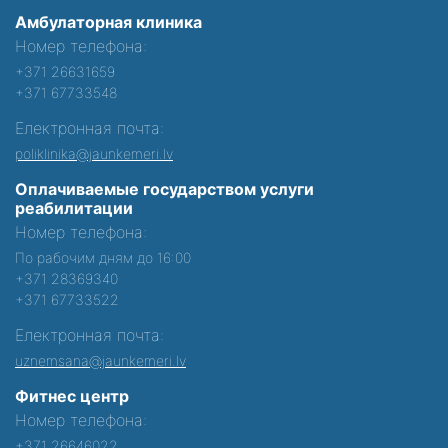
Амбулаторная клиника
Номер телефона:
+371 26631659
+371 67733548
Електронная почта:
poliklinika@jaunkemeri.lv
Оплачиваемые государством услуги
реабилитации
Номер телефона:
По рабочим дням до 16:00
+371 28369340
+371 67733522
Електронная почта:
uznemsana@jaunkemeri.lv
Фитнес центр
Номер телефона:
+371 26646022