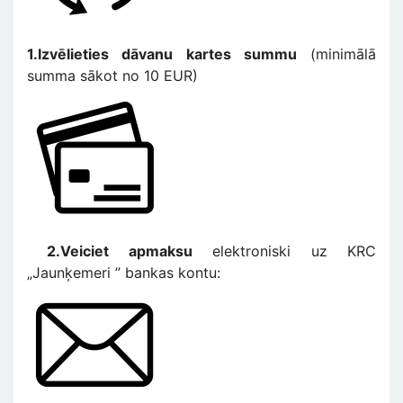
1.Izvēlieties dāvanu kartes summu
(minimālā
summa sākot no 10 EUR)
Изображение
2.Veiciet apmaksu
elektroniski uz KRC
„Jaunķemeri ” bankas kontu:
Изображение