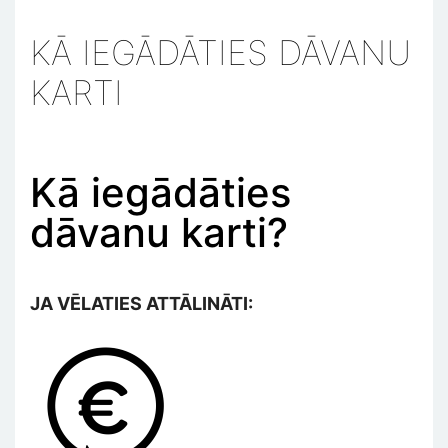
KĀ IEGĀDĀTIES DĀVANU
KARTI
Kā iegādāties
dāvanu karti?
JA VĒLATIES ATTĀLINĀTI:
Изображение