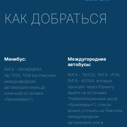
КАК ДОБРАТЬСЯ
Минибус:
Междугородние
автобусы:
РИГА - ЯУНКЕМЕРИ,
РИГА - ТАЛСИ, РИГА - РОЯ,
Nр.7020, 7018 (на Рижском
РИГА - КОЛКА, которые
международном
проходят через Юрмалу
автовокзале ехать до
(выйти на остановке
конечной остановки
"Реабилитационный центр
«Яункемери»)
);
«Яункемеры»"), список
можно уточнить на Рижском
международном
автовокзале или в