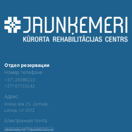
Отдел резервации
Номер телефона:
+371 26386222
+371 67733242
Адрес:
Kolkas iela 20, Jūrmalā,
Latvija, LV-2012
Електронная почта:
rezervacija@jaunkemeri.lv