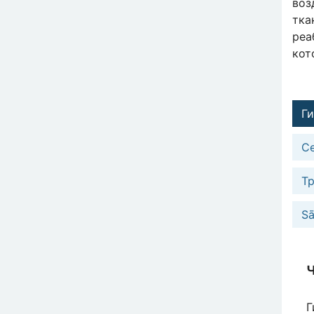
воз
тка
реа
кот
Г
С
Т
Sā
Г