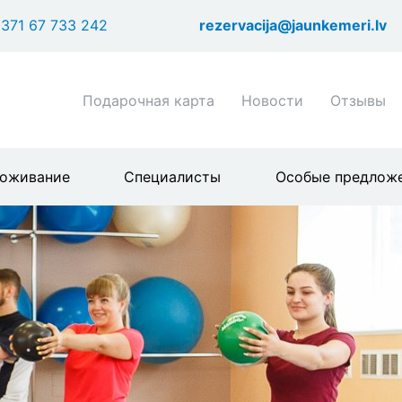
Перейти
371 67 733 242
rezervacija@jaunkemeri.lv
к
основному
содержанию
Shortcuts
Подарочная карта
Новости
Отзывы
header
menu
оживание
Специалисты
Особые предлож