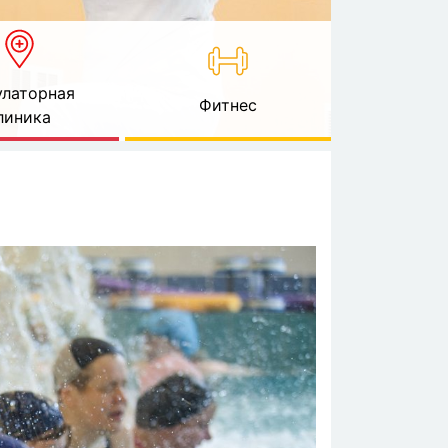
латорная
Фитнес
линика