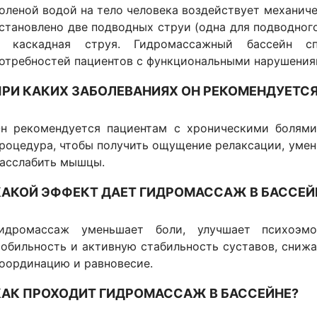
оленой водой на тело человека воздействует механиче
становлено две подводных струи (одна для подводного
 каскадная струя. Гидромассажный бассейн с
отребностей пациентов с функциональными нарушения
ПРИ КАКИХ ЗАБОЛЕВАНИЯХ ОН РЕКОМЕНДУЕТС
н рекомендуется пациентам с хроническими болями
роцедура, чтобы получить ощущение релаксации, умен
асслабить мышцы.
КАКОЙ ЭФФЕКТ ДАЕТ ГИДРОМАССАЖ В БАССЕЙ
идромассаж уменьшает боли, улучшает психоэмо
обильность и активную стабильность суставов, сниж
оординацию и равновесие.
КАК ПРОХОДИТ ГИДРОМАССАЖ В БАССЕЙНЕ?