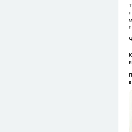
п
м
п
К
и
П
в
И