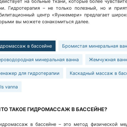
действует на больные ткани, которые более чувствит
ни. Гидротерапия – не только полезный, но и прия
билитационный центр «Яункемери» предлагает широк
орыми вы можете ознакомиться далее.
идромассаж в бассейне
Бромистая минеральная ва
ероводородная минеральная ванна
Жемчужная ван
ренажер для гидротерапии
Каскадный массаж в бас
ls vanna
ЧТО ТАКОЕ ГИДРОМАССАЖ В БАССЕЙНЕ?
идромассаж в бассейне – это метод физической ме