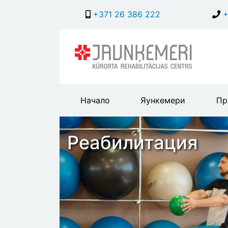
+371 26 386 222
+
Main
Начало
Яункемери
Пр
header
menu
Реабилитация