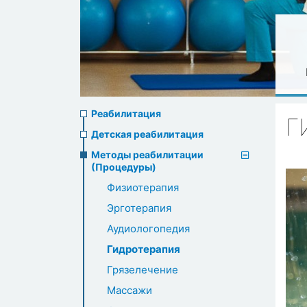
Rehabilitation
Реабилитация
Г
menu
Детская реабилитация
Методы реабилитации
(Процедуры)
Физиотерапия
Эрготерапия
Аудиологопедия
Гидротерапия
Грязелечение
Массажи