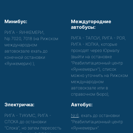
Минибус:
Междугородние
автобусы:
РИГА - ЯУНКЕМЕРИ,
РИГА - ТАЛСИ, РИГА - РОЯ,
Nр.7020, 7018 (на Рижском
РИГА - КОЛКА, которые
международном
проходят через Юрмалу
автовокзале ехать до
(выйти на остановке
конечной остановки
"Реабилитационный центр
«Яункемери»)
);
«Яункемеры»"), список
можно уточнить на Рижском
международном
автовокзале или в
справочном бюро);
Электричка:
Автобус:
РИГА - ТУКУМС, РИГА -
Nr.6
, ехать до остановки
СЛОКА до остановки
"Реабилитационный центр
"Слока", но затем пересесть
«Яункемеры»".