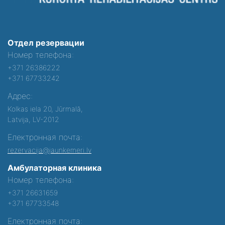
Отдел резервации
Номер телефона:
+371 26386222
+371 67733242
Адрес:
Kolkas iela 20, Jūrmalā,
Latvija, LV-2012
Електронная почта:
rezervacija@jaunkemeri.lv
Амбулаторная клиника
Номер телефона:
+371 26631659
+371 67733548
Електронная почта: