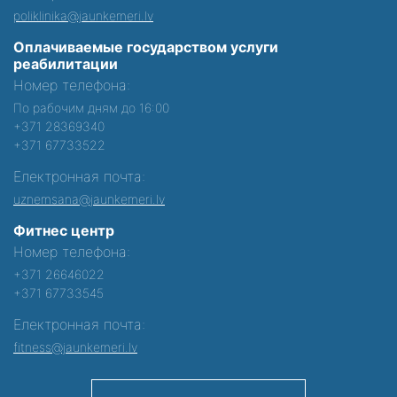
poliklinika@jaunkemeri.lv
Оплачиваемые государством услуги
реабилитации
Номер телефона:
По рабочим дням до 16:00
+371 28369340
+371 67733522
Електронная почта:
uznemsana@jaunkemeri.lv
Фитнес центр
Номер телефона:
+371 26646022
+371 67733545
Електронная почта:
fitness@jaunkemeri.lv