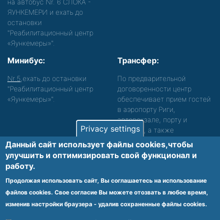
на автобус Nr. 6 СЛОКА -
ЯУНКЕМЕРИ и ехать до
остановки
"Реабилитационный центр
«Яункемеры»".
Минибус:
Трансфер:
Nr.5
,ехать до остановки
По предварительной
"Реабилитационный центр
договоренности центр
«Яункемеры»".
обеспечивает прием гостей
в аэропорту Риги,
автовокзале, порту и
Privacy settings
вокзале, а также
сопровождение. Просьба
Данный сайт использует файлы cookies,чтобы
звонить, чтобы уточнить
улучшить и оптимизировать cвой функционал и
детали.
работу.
Обеспечиваем доступность среды для лиц с
Продолжая использовать сайт, Вы соглашаетесь на использование
функциональными нарушениями.
файлов cookies. Свое согласие Вы можете отозвать в любое время,
Footer
изменив настройки браузера - удалив сохраненные файлы cookies.
Vietnes karte
Noteikumi un privātuma politika