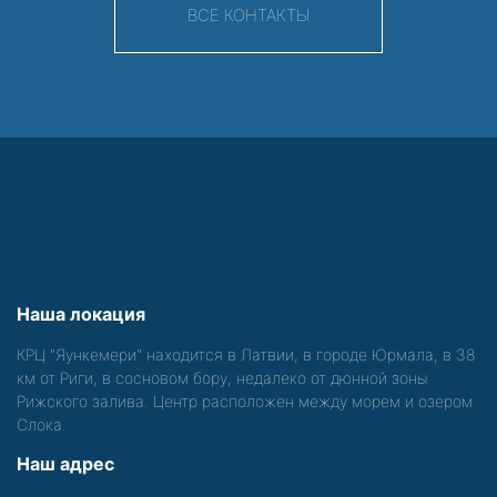
ВСЕ КОНТАКТЫ
Наша локация
КРЦ "Яункемери" находится в Латвии, в городе Юрмала, в 38
км от Риги, в сосновом бору, недалеко от дюнной зоны
Рижского залива. Центр расположен между морем и озером
Слока.
Наш адрес