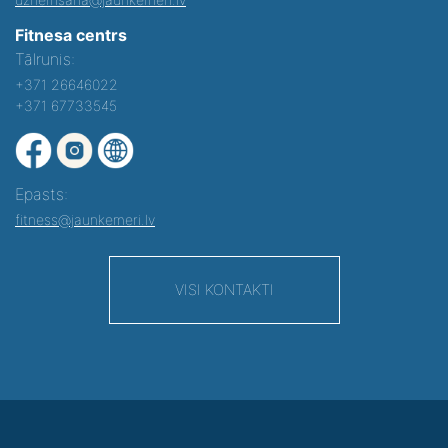
Fitnesa centrs
Tālrunis:
+371 26646022
+371 67733545
Epasts:
fitness@jaunkemeri.lv
VISI KONTAKTI