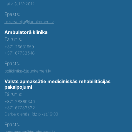
Latvijā, LV-2012
Epasts:
rezervacija@jaunkemeri.lv
Ambulatorā klīnika
Tālrunis:
+371 26631659
+371 67733548
Epasts:
poliklinika@jaunkemeri.lv
Valsts apmaksātie medicīniskās rehabilitācijas
pakalpojumi
Tālrunis:
+371 28369340
+371 67733522
Darba dienās līdz plkst.16:00
Epasts:
uznemsana@jaunkemeri.lv