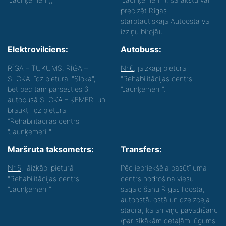
precizēt Rīgas
starptautiskajā Autoostā vai
izziņu birojā);
Elektrovilciens:
Autobuss:
RĪGA – TUKUMS, RĪGA –
Nr.6
, jāizkāpj pieturā
SLOKA līdz pieturai "Sloka",
"Rehabilitācijas centrs
bet pēc tam pārsēsties 6.
"Jaunķemeri"".
autobusā SLOKA – ĶEMERI un
braukt līdz pieturai
"Rehabilitācijas centrs
"Jaunķemeri"".
Maršruta taksometrs:
Transfers:
Nr.5
, jāizkāpj pieturā
Pēc iepriekšēja pasūtījuma
"Rehabilitācijas centrs
centrs nodrošina viesu
"Jaunķemeri""
sagaidīšanu Rīgas lidostā,
autoostā, ostā un dzelzceļa
stacijā, kā arī viņu pavadīšanu
(par sīkākām detaļām lūgums