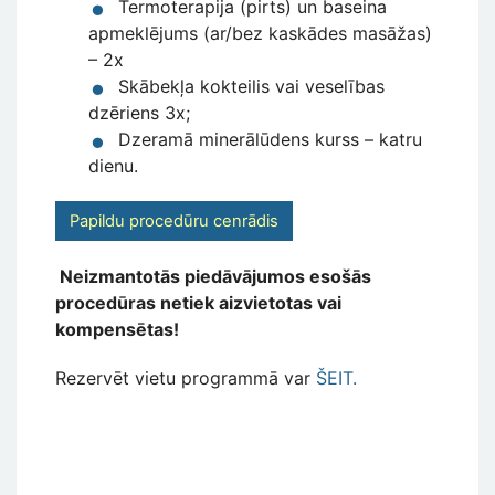
Termoterapija (pirts) un baseina
apmeklējums (ar/bez kaskādes masāžas)
– 2x
Skābekļa kokteilis vai veselības
dzēriens 3x;
Dzeramā minerālūdens kurss – katru
dienu.
Papildu procedūru cenrādis
Neizmantotās piedāvājumos esošās
procedūras netiek aizvietotas vai
kompensētas!
Rezervēt vietu programmā var
ŠEIT.