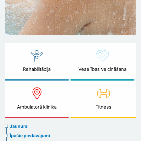
Rehabilitācija
Veselības veicināšana
Ambulatorā klīnika
Fitness
News
Jaunumi
menu
Īpašie piedāvājumi