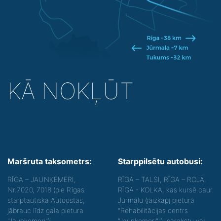
KĀ NOKĻŪT
Maršruta taksometrs:
Starppilsētu autobusi:
RĪGA – JAUNĶEMERI,
RĪGA – TALSI, RĪGA – ROJA,
Nr.7020, 7018 (pie Rīgas
RĪGA - KOLKA, kas kursē caur
starptautiskā Autoostas,
Jūrmalu (jāizkāpj pieturā
jābrauc līdz gala pietura
"Rehabilitācijas centrs
"Jaunķemeri");
"Jaunķemeri""), sarakstu var