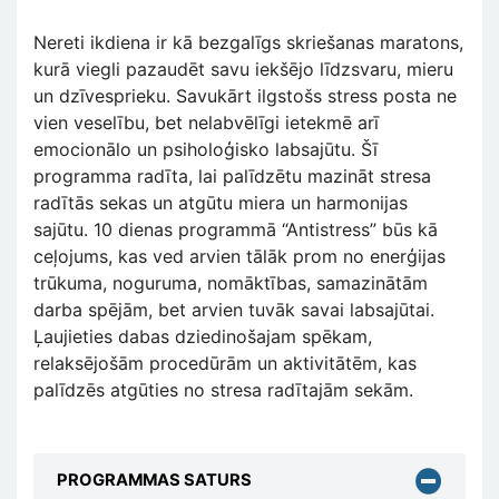
Nereti ikdiena ir kā bezgalīgs skriešanas maratons,
kurā viegli pazaudēt savu iekšējo līdzsvaru, mieru
un dzīvesprieku. Savukārt ilgstošs stress posta ne
vien veselību, bet nelabvēlīgi ietekmē arī
emocionālo un psiholoģisko labsajūtu. Šī
programma radīta, lai palīdzētu mazināt stresa
radītās sekas un atgūtu miera un harmonijas
sajūtu. 10 dienas programmā “Antistress” būs kā
ceļojums, kas ved arvien tālāk prom no enerģijas
trūkuma, noguruma, nomāktības, samazinātām
darba spējām, bet arvien tuvāk savai labsajūtai.
Ļaujieties dabas dziedinošajam spēkam,
relaksējošām procedūrām un aktivitātēm, kas
palīdzēs atgūties no stresa radītajām sekām.
PROGRAMMAS SATURS