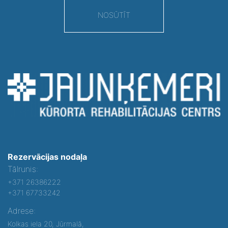
NOSŪTĪT
Rezervācijas nodaļa
Tālrunis:
+371 26386222
+371 67733242
Adrese:
Kolkas iela 20, Jūrmalā,