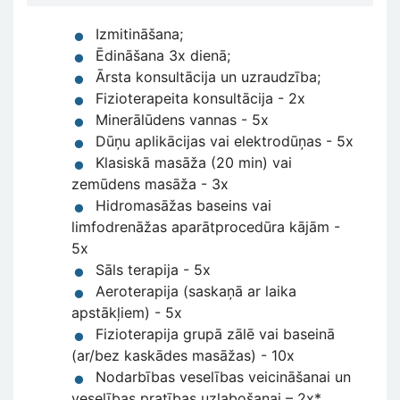
Izmitināšana;
Ēdināšana 3x dienā;
Ārsta konsultācija un uzraudzība;
Fizioterapeita konsultācija - 2x
Minerālūdens vannas - 5x
Dūņu aplikācijas vai elektrodūņas - 5x
Klasiskā masāža (20 min) vai
zemūdens masāža - 3x
Hidromasāžas baseins vai
limfodrenāžas aparātprocedūra kājām -
5x
Sāls terapija - 5x
Aeroterapija (saskaņā ar laika
apstākļiem) - 5x
Fizioterapija grupā zālē vai baseinā
(ar/bez kaskādes masāžas) - 10x
Nodarbības veselības veicināšanai un
veselības pratības uzlabošanai – 2x*