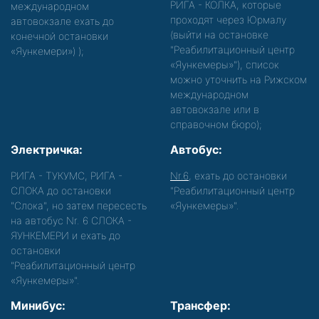
РИГА - КОЛКА, которые
международном
проходят через Юрмалу
автовокзале ехать до
(выйти на остановке
конечной остановки
"Реабилитационный центр
«Яункемери»)
);
«Яункемеры»"), список
можно уточнить на Рижском
международном
автовокзале или в
справочном бюро);
Электричка:
Автобус:
РИГА - ТУКУМС, РИГА -
Nr.6
, ехать до остановки
СЛОКА до остановки
"Реабилитационный центр
"Слока", но затем пересесть
«Яункемеры»".
на автобус Nr. 6 СЛОКА -
ЯУНКЕМЕРИ и ехать до
остановки
"Реабилитационный центр
«Яункемеры»".
Минибус:
Трансфер: