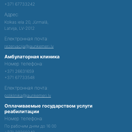
+371 67733242
Адрес:
Kolkas iela 20, Jūrmalā,
Latvija, LV-2012
Електронная почта:
rezervacija@jaunkemeri.lv
Амбулаторная клиника
Номер телефона:
+371 26631659
+371 67733548
Електронная почта:
poliklinika@jaunkemeri.lv
Оплачиваемые государством услуги
реабилитации
Номер телефона:
По рабочим дням до 16:00