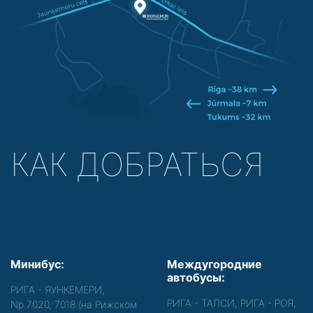
КАК ДОБРАТЬСЯ
Минибус:
Междугородние
автобусы:
РИГА - ЯУНКЕМЕРИ,
РИГА - ТАЛСИ, РИГА - РОЯ,
Nр.7020, 7018 (на Рижском