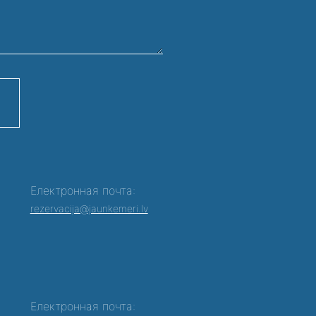
Електронная почта:
rezervacija@jaunkemeri.lv
Електронная почта: