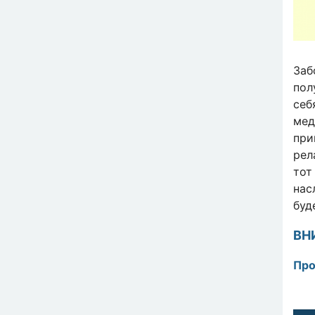
Заб
пол
себ
мед
при
рел
тот
нас
буд
ВН
Про