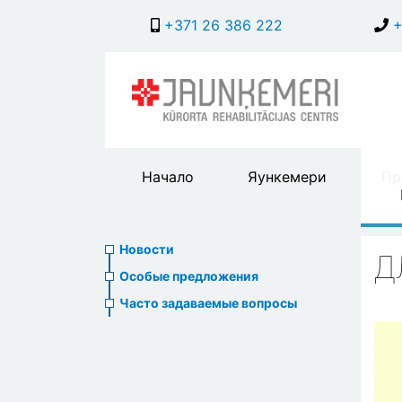
+371 26 386 222
+
Main
Начало
Яункемери
Пр
header
menu
Новости и акции
News
Новости
Д
menu
Особые предложения
Часто задаваемые вопросы