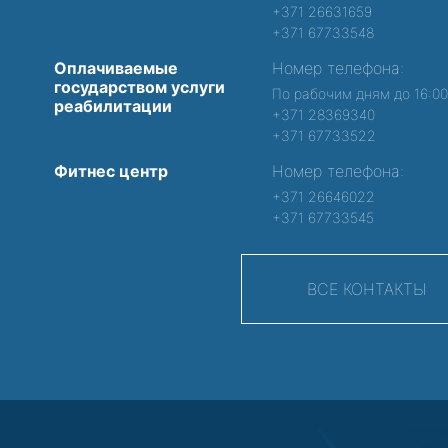
+371 26631659
+371 67733548
Оплачиваемые
Номер телефона:
государством услуги
По рабочим дням до 16:0
реабилитации
+371 28369340
+371 67733522
Фитнес центр
Номер телефона:
+371 26646022
+371 67733545
ВСЕ КОНТАКТЫ