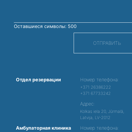
Оставшиеся символы:
500
ОТПРАВИТЬ
Отдел резервации
Номер телефона:
+371 26386222
+371 67733242
Адрес:
Kolkas iela 20, Jūrmalā,
Latvija, LV-2012
Амбулаторная клиника
Номер телефона: