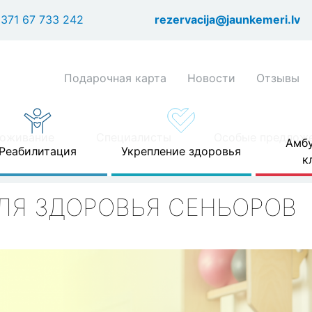
Перейти
371 67 733 242
rezervacija@jaunkemeri.lv
к
основному
содержанию
Shortcuts
Подарочная карта
Новости
Отзывы
header
menu
оживание
Специалисты
Особые предлож
Амбу
Реабилитация
Укрепление здоровья
к
ЛЯ ЗДОРОВЬЯ СЕНЬОРОВ