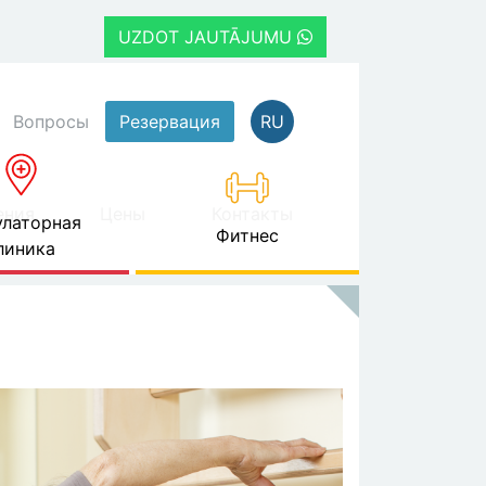
UZDOT JAUTĀJUMU
Вопросы
Резервация
RU
ения
Цены
Контакты
латорная
Фитнес
линика