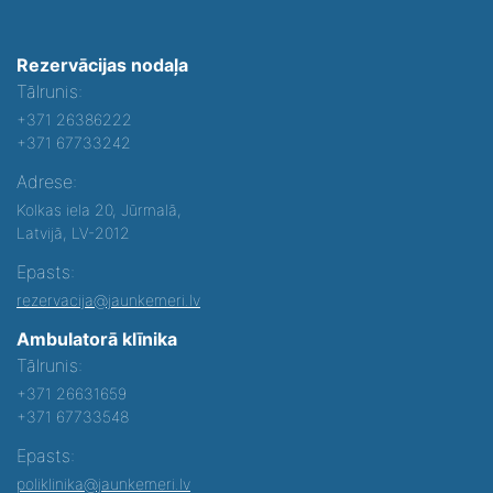
Rezervācijas nodaļa
Tālrunis:
+371 26386222
+371 67733242
Adrese:
Kolkas iela 20, Jūrmalā,
Latvijā, LV-2012
Epasts:
rezervacija@jaunkemeri.lv
Ambulatorā klīnika
Tālrunis:
+371 26631659
+371 67733548
Epasts:
poliklinika@jaunkemeri.lv