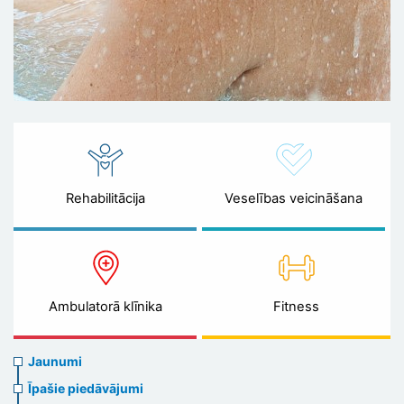
Rehabilitācija
Veselības veicināšana
Ambulatorā klīnika
Fitness
News
Jaunumi
menu
Īpašie piedāvājumi