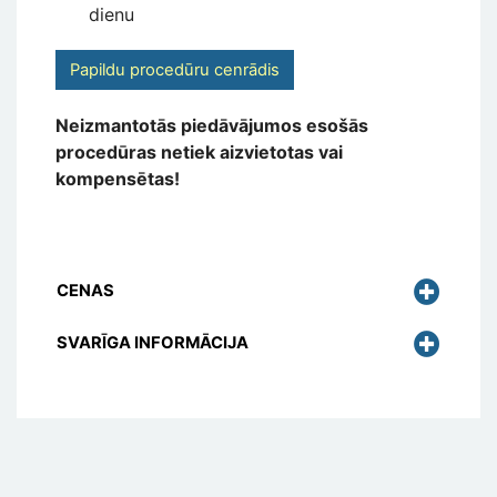
dienu
Papildu procedūru cenrādis
Neizmantotās piedāvājumos esošās
procedūras netiek aizvietotas vai
kompensētas!
CENAS
SVARĪGA INFORMĀCIJA