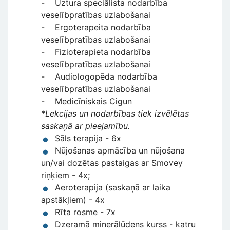
- Uztura speciālista nodarbība
veselībpratības uzlabošanai
- Ergoterapeita nodarbība
veselībpratības uzlabošanai
- Fizioterapieta nodarbība
veselībpratības uzlabošanai
- Audiologopēda nodarbība
veselībpratības uzlabošanai
- Medicīniskais Cigun
*Lekcijas un nodarbības tiek izvēlētas
saskaņā ar pieejamību.
Sāls terapija - 6x
Nūjošanas apmācība un nūjošana
un/vai dozētas pastaigas ar Smovey
riņķiem - 4x;
Aeroterapija (saskaņā ar laika
apstākļiem) - 4x
Rīta rosme - 7x
Dzeramā minerālūdens kurss - katru