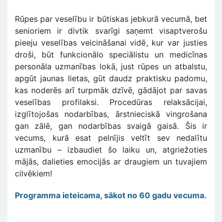
Rūpes par veselību ir būtiskas jebkurā vecumā, bet
senioriem ir divtik svarīgi saņemt visaptverošu
pieeju veselības veicināšanai vidē, kur var justies
droši, būt funkcionālo speciālistu un medicīnas
personāla uzmanības lokā, just rūpes un atbalstu,
apgūt jaunas lietas, gūt daudz praktisku padomu,
kas noderēs arī turpmāk dzīvē, gādājot par savas
veselības profilaksi. Procedūras relaksācijai,
izglītojošas nodarbības, ārstnieciskā vingrošana
gan zālē, gan nodarbības svaigā gaisā. Šis ir
vecums, kurā esat pelnījis veltīt sev nedalītu
uzmanību – izbaudiet šo laiku un, atgriežoties
mājās, dalieties emocijās ar draugiem un tuvajiem
cilvēkiem!
Programma ieteicama, sākot no 60 gadu vecuma.