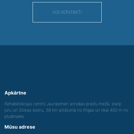
VISI KONTAKTI
Apkārtne
Rehabilitācijas centrs Jaunķemeri atrodas priežu mežā, starp
jūru un Slokas ezeru, 38 km attālumā no Rīgas un tikai 400 m no
pludmales.
Mūsu adrese