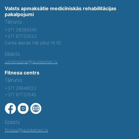
Valsts apmaksātie medicīniskās rehabilitācijas
pakalpojumi
Tālrunis:
+371 28369340
+371 67733522
Darba dienās līdz plkst.16:00
Epasts:
uznemsana@jaunkemeri.lv
Fitnesa centrs
Tālrunis:
+371 26646022
+371 67733545
Epasts:
fitness@jaunkemeri.lv