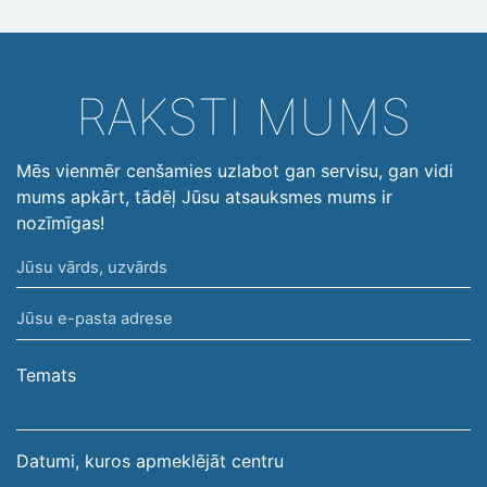
RAKSTI MUMS
Mēs vienmēr cenšamies uzlabot gan servisu, gan vidi
mums apkārt, tādēļ Jūsu atsauksmes mums ir
nozīmīgas!
Jūsu
vārds,
Jūsu
uzvārds
e-
pasta
Temats
adrese
Datumi, kuros apmeklējāt centru