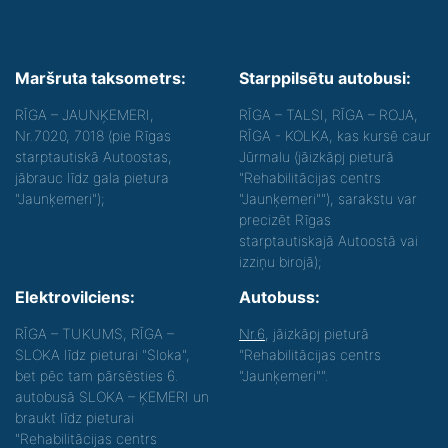
Maršruta taksometrs:
Starppilsētu autobusi:
RĪGA – JAUNĶEMERI,
RĪGA – TALSI, RĪGA – ROJA,
Nr.7020, 7018 (pie Rīgas
RĪGA - KOLKA, kas kursē caur
starptautiskā Autoostas,
Jūrmalu (jāizkāpj pieturā
jābrauc līdz gala pietura
"Rehabilitācijas centrs
"Jaunķemeri");
"Jaunķemeri""), sarakstu var
precizēt Rīgas
starptautiskajā Autoostā vai
izziņu birojā);
Elektrovilciens:
Autobuss:
RĪGA – TUKUMS, RĪGA –
Nr.6
, jāizkāpj pieturā
SLOKA līdz pieturai "Sloka",
"Rehabilitācijas centrs
bet pēc tam pārsēsties 6.
"Jaunķemeri"".
autobusā SLOKA – ĶEMERI un
braukt līdz pieturai
"Rehabilitācijas centrs