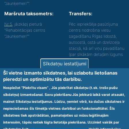
"Jaunķemeri"".
Maršruta taksometrs:
Transfers:
Nr.5
, jāizkāpj pieturā
Pēc iepriekšēja pasūtījuma
"Rehabilitācijas centrs
centrs nodrošina viesu
"Jaunķemeri""
sagaidīšanu Rīgas lidostā,
autoostā, ostā un dzelzceļa
stacijā, kā arī viņu pavadīšanu
(par sīkākām detaļām lūgums
zvanīt).
Sīkdatņu iestatījumi
Nodrošinām vides piekļūstamību personām ar
Šī vietne izmanto sīkdatnes, lai uzlabotu lietošanas
funkcionāliem traucējumiem! SIA „Sanare-KRC
pieredzi un optimizētu tās darbību.
Jaunķemeri”, Kolkas ielā 20, Jūrmalā ir nodrošināta vides
piekļūstamība personām ar funkcionāliem traucējumiem,
Nospiežot “Piekrītu visam” , Jūs piekrītat sīkdatņu (t.sk. trešo pušu
tādejādi nodrošinot atbilstību Ministru kabineta
sīkdatņu) izmantošanai. Savu piekrišanu Jūs jebkurā laikā varat atsaukt,
2009.gada 20.janvāra noteikumos Nr.60 „Noteikumi par
mainot Sīkdatņu iestatījumus. Lūdzu, ņemiet vērā, ka dažas sīkdatnes ir
obligātajām prasībām ārstniecības iestādēm un to
struktūrvienībām” minētajām prasībām.
nepieciešamas šīs tīmekļa vietnes darbībai un funkcionalitātei. Šīs
sīkdatnes tiek apstrādātas, pamatojoties uz mūsu leģitīmajām
interesēm, tāpēc netiek lūgta lietotāja piekrišana. Uzziniet vairāk par
Ārstniecības iestādes kods 1300 – 64003