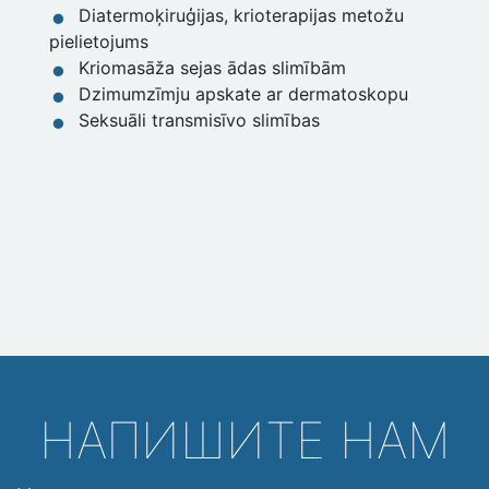
Diatermoķiruģijas, krioterapijas metožu
pielietojums
Kriomasāža sejas ādas slimībām
Dzimumzīmju apskate ar dermatoskopu
Seksuāli transmisīvo slimības
НАПИШИТЕ НАМ