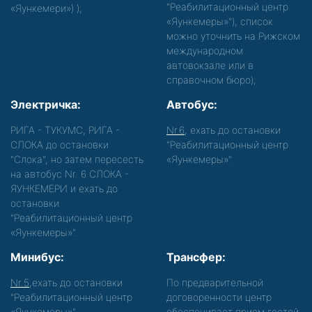
"Реабилитационный центр
«Яункемери»)
);
«Яункемеры»"), список
можно уточнить на Рижском
международном
автовокзале или в
справочном бюро);
Электричка:
Автобус:
РИГА - ТУКУМС, РИГА -
Nr.6
, ехать до остановки
СЛОКА до остановки
"Реабилитационный центр
"Слока", но затем пересесть
«Яункемеры»".
на автобус Nr. 6 СЛОКА -
ЯУНКЕМЕРИ и ехать до
остановки
"Реабилитационный центр
«Яункемеры»".
Минибус:
Трансфер:
Nr.5
,ехать до остановки
По предварительной
"Реабилитационный центр
договоренности центр
«Яункемеры»".
обеспечивает прием гостей