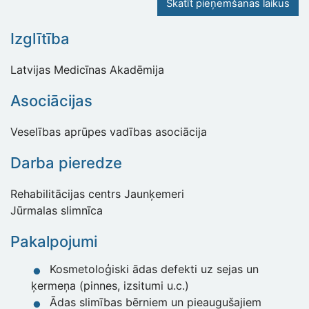
Skatīt pieņemšanas laikus
Izglītība
Latvijas Medicīnas Akadēmija
Asociācijas
Veselības aprūpes vadības asociācija
Darba pieredze
Rehabilitācijas centrs Jaunķemeri
Jūrmalas slimnīca
Pakalpojumi
Kosmetoloģiski ādas defekti uz sejas un
ķermeņa (pinnes, izsitumi u.c.)
Ādas slimības bērniem un pieaugušajiem