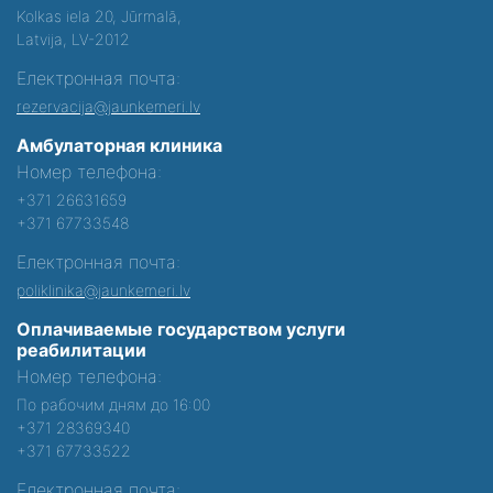
Kolkas iela 20, Jūrmalā,
Latvija, LV-2012
Електронная почта:
rezervacija@jaunkemeri.lv
Амбулаторная клиника
Номер телефона:
+371 26631659
+371 67733548
Електронная почта:
poliklinika@jaunkemeri.lv
Оплачиваемые государством услуги
реабилитации
Номер телефона:
По рабочим дням до 16:00
+371 28369340
+371 67733522
Електронная почта: