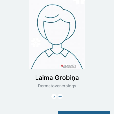
Laima
Grobiņa
Dermatovenerologs
Latviski
Krieviski