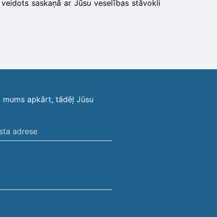
ek veidots saskaņā ar Jūsu veselības stāvokli
i mums apkārt, tādēļ Jūsu