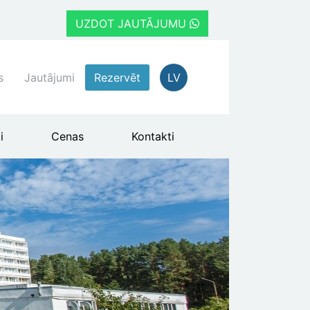
UZDOT JAUTĀJUMU
s
Jautājumi
Rezervēt
LV
i
Cenas
Kontakti