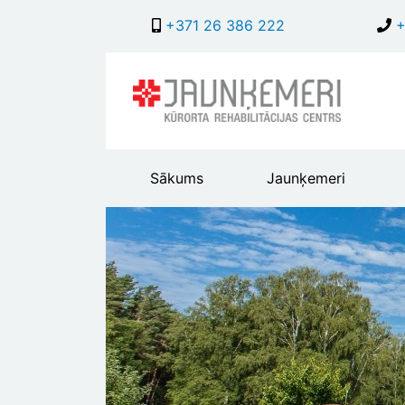
+371 26 386 222
+
Main
Sākums
Jaunķemeri
header
menu