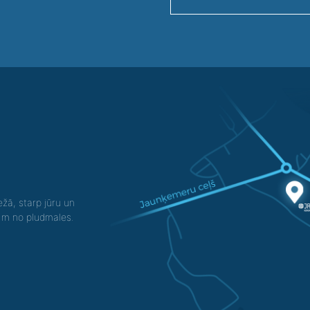
žā, starp jūru un
0 m no pludmales.