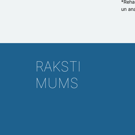
*Rehab
un an
RAKSTI
MUMS