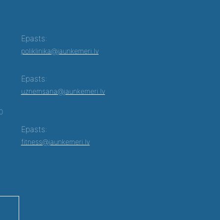
Epasts:
poliklinika@jaunkemeri.lv
Epasts:
uznemsana@jaunkemeri.lv
00
Epasts:
fitness@jaunkemeri.lv