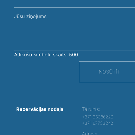
Jūsu
ziņojums
Atlikušo simbolu skaits:
500
NOSŪTĪT
Rezervācijas nodaļa
Tālrunis:
+371 26386222
+371 67733242
Adrese: