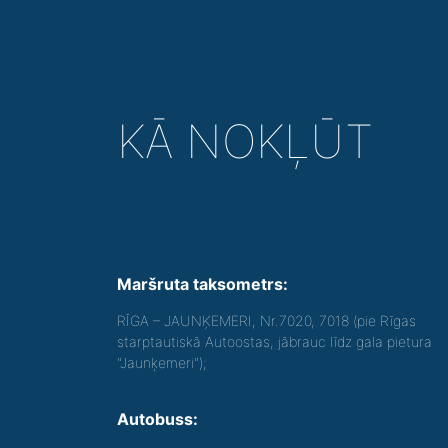
KĀ NOKĻŪT
Maršruta taksometrs:
RĪGA – JAUNĶEMERI, Nr.7020, 7018 (pie Rīgas
starptautiskā Autoostas, jābrauc līdz gala pietura
"Jaunķemeri");
Autobuss: