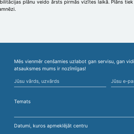
ilitācijas plānu veido ārsts pirmās vizītes laikā. Plāns ti
amnēzi.
Mēs vienmēr cenšamies uzlabot gan servisu, gan vid
atsauksmes mums ir nozīmīgas!
Jūsu
Jūsu
vārds,
e-
uzvārds
pasta
Temats
adrese
Datumi, kuros apmeklējāt centru