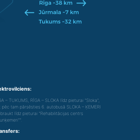
ektrovilciens:
GA – TUKUMS, RĪGA – SLOKA līdz pieturai "Sloka",
t pēc tam pārsēsties 6. autobusā SLOKA – ĶEMERI
braukt līdz pieturai "Rehabilitācijas centrs
aunķemeri"".
ansfers: