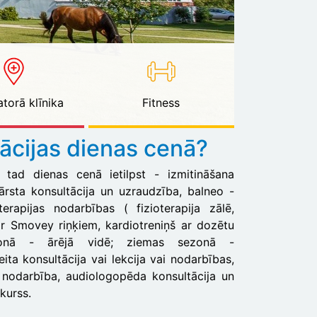
torā klīnika
Fitness
tācijas dienas cenā?
u, tad dienas cenā ietilpst - izmitināšana
ārsta konsultācija un uzraudzība, balneo -
erapijas nodarbības ( fizioterapija zālē,
r Smovey riņķiem, kardiotreniņš ar dozētu
zonā - ārējā vidē; ziemas sezonā -
eita konsultācija vai lekcija vai nodarbības,
 nodarbība, audiologopēda konsultācija un
kurss.