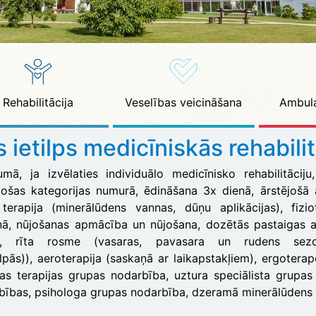
Rehabilitācija
Veselības veicināšana
Ambula
 ietilps medicīniskās rehabili
umā, ja izvēlaties individuālo medicīnisko rehabilitācij
stošas kategorijas numurā, ēdināšana 3x dienā, ārstējošā 
terapija (minerālūdens vannas, dūņu aplikācijas), fiziot
nā, nūjošanas apmācība un nūjošana, dozētās pastaigas a
zi, rīta rosme (vasaras, pavasara un rudens se
lpās)), aeroterapija (saskaņā ar laikapstakļiem), ergoterap
as terapijas grupas nodarbība, uztura speciālista grupas
bības, psihologa grupas nodarbība, dzeramā minerālūdens 