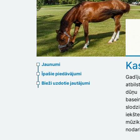
News
Kas
Jaunumi
menu
Īpašie piedāvājumi
Gadīj
Bieži uzdotie jautājumi
atbil
dūņu 
basei
slod
iekšte
mūzik
nodar