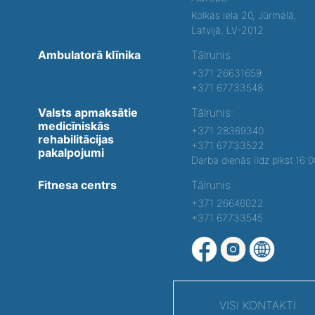
Kolkas iela 20, Jūrmalā,
Latvijā, LV-2012
Ambulatorā klīnika
Tālrunis:
+371 26631659
+371 67733548
Valsts apmaksātie
Tālrunis:
medicīniskās
+371 28369340
rehabilitācijas
+371 67733522
pakalpojumi
Darba dienās līdz plkst.16:
Fitnesa centrs
Tālrunis:
+371 26646022
+371 67733545
VISI KONTAKTI