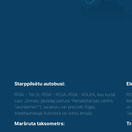
Starppilsētu autobusi:
El
RĪGA – TALSI, RĪGA – ROJA, RĪGA - KOLKA, kas kursē
RĪ
caur Jūrmalu (jāizkāpj pieturā "Rehabilitācijas centrs
be
"Jaunķemeri""), sarakstu var precizēt Rīgas
un 
starptautiskajā Autoostā vai izziņu birojā);
"J
Maršruta taksometrs:
Tr