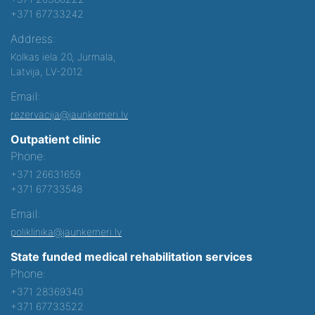
+371 67733242
Address:
Kolkas iela 20, Jurmala,
Latvija, LV-2012
Email:
rezervacija@jaunkemeri.lv
Outpatient clinic
Phone:
+371 26631659
+371 67733548
Email:
poliklinika@jaunkemeri.lv
State funded medical rehabilitation services
Phone:
+371 28369340
+371 67733522