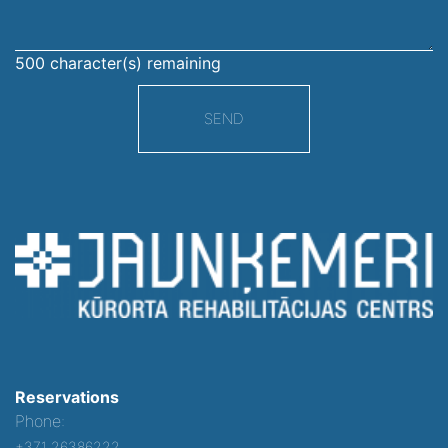
500
character(s) remaining
SEND
Reservations
Phone:
+371 26386222