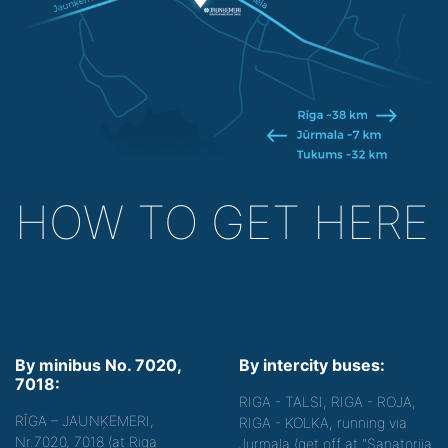
HOW TO GET HERE
By minibus No. 7020,
By intercity buses:
7018:
RIGA - TALSI, RIGA - ROJA,
RĪGA – JAUNĶEMERI,
RIGA - KOLKA, running via
Nr.7020, 7018 (at Riga
Jurmala (get off at "Sanatorija