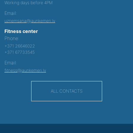
Working days before 4PM
Email:
uznemsana@jaunkemeri.lv
Fitness center
Phone:
+371 26646022
+371 67733545
Email:
fitness@jaunkemeri.lv
ALL CONTACTS