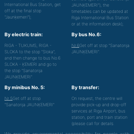
International Bus Station, get
JAUNĶEMERI"), the
off at the final stop
timetables can be updated at
"Jaunķemeri");
Riga International Bus Station
or at the information desk);
By electric train:
By bus No.6:
RIGA - TUKUMS, RIGA -
Nr.6
Get off at stop "Sanatorija
SLOKA to the stop "Sloka",
JAUNĶEMERI".
and then change to bus No.6
SLOKA - ĶEMERI and go to
the stop "Sanatorija
JAUNĶEMERI".
By minibus No. 5:
By transfer:
Nr.5
Get off at stop
On request, the centre will
"Sanatorija JAUNĶEMERI"
provide pick-up and drop-off
services at Riga Airport, bus
station, port and train station
(please call for details.