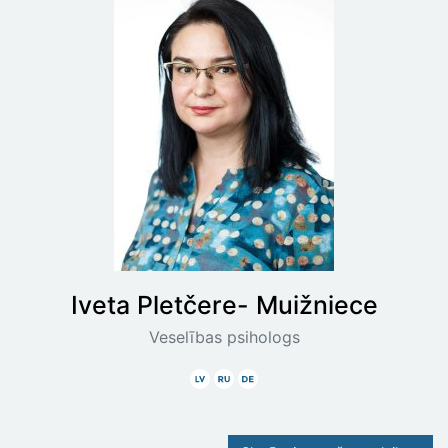
Iveta
Pletčere- Muižniece
Veselības psihologs
Latviski
Krieviski
Vāciski