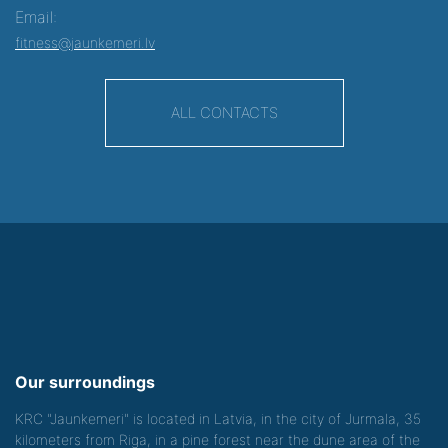
Email:
fitness@jaunkemeri.lv
ALL CONTACTS
Our surroundings
KRC "Jaunkemeri" is located in Latvia, in the city of Jurmala, 35
kilometers from Riga, in a pine forest near the dune area of the