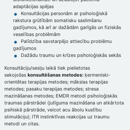
adaptācijas spējas
Konsultācijas personām ar psiholoģiskā
rakstura grūtībām somatisku saslimšanu
gadījumos, kā arī ar dažādām garīgās un fiziskās
veselības problēmām
Palīdzība savstarpējo attiecību problēmu
gadījumos
Dažādu traumu un krīzes psiholoģiskās sekās
Konsultāciju/sesiju laikā tiek pielietotas
sekojošas
konsultēšanas metodes:
ķermeniski-
orientētas terapijas metodes; mākslas terapijas
metodes; pasaku terapijas metodes; stresa
mazināšanas metodes; EMDR metodi psiholoģiskās
traumas pārstrādei (jutīguma mazināšana un atkārtota
psihiskā pārstrāde, veicot acu ābolu kustību
stimulāciju); ITR instinktīvas reakcijas uz traumu
metodi un citas.