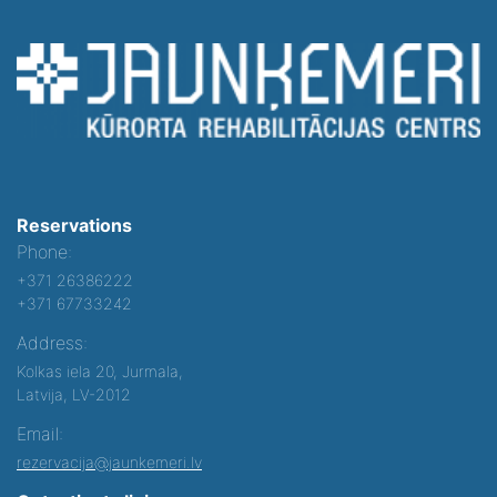
Reservations
Phone:
+371 26386222
+371 67733242
Address:
Kolkas iela 20, Jurmala,
Latvija, LV-2012
Email:
rezervacija@jaunkemeri.lv