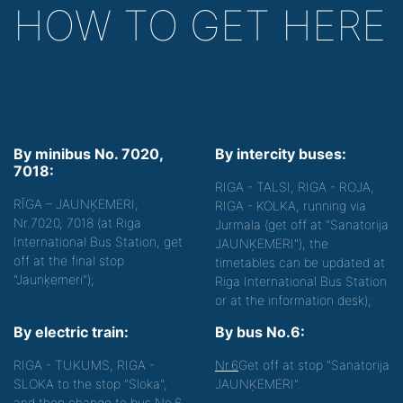
HOW TO GET HERE
By minibus No. 7020,
By intercity buses:
7018:
RIGA - TALSI, RIGA - ROJA,
RĪGA – JAUNĶEMERI,
RIGA - KOLKA, running via
Nr.7020, 7018 (at Riga
Jurmala (get off at "Sanatorija
International Bus Station, get
JAUNĶEMERI"), the
off at the final stop
timetables can be updated at
"Jaunķemeri");
Riga International Bus Station
or at the information desk);
By electric train:
By bus No.6:
RIGA - TUKUMS, RIGA -
Nr.6
Get off at stop "Sanatorija
SLOKA to the stop "Sloka",
JAUNĶEMERI".
and then change to bus No.6