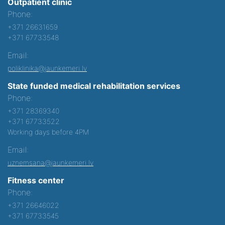
Outpatient clinic
Phone:
+371 26631659
+371 67733548
Email:
poliklinika@jaunkemeri.lv
State funded medical rehabilitation services
Phone:
+371 28369340
+371 67733522
Working days before 4PM
Email:
uznemsana@jaunkemeri.lv
Fitness center
Phone:
+371 26646022
+371 67733545