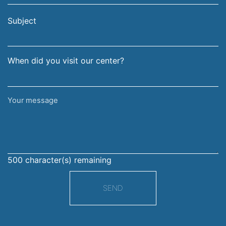
email
surname
address
Subject
When did you visit our center?
Your
message
500
character(s) remaining
SEND