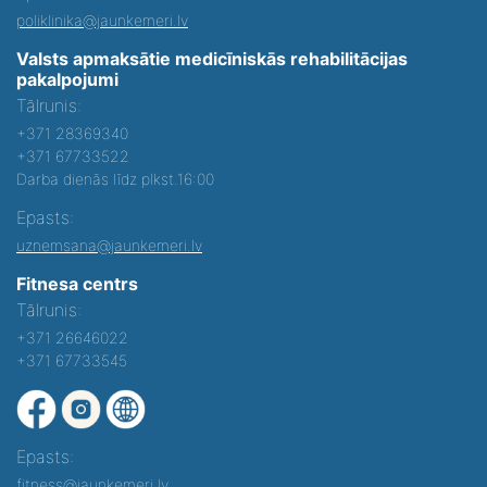
poliklinika@jaunkemeri.lv
Valsts apmaksātie medicīniskās rehabilitācijas
pakalpojumi
Tālrunis:
+371 28369340
+371 67733522
Darba dienās līdz plkst.16:00
Epasts:
uznemsana@jaunkemeri.lv
Fitnesa centrs
Tālrunis:
+371 26646022
+371 67733545
Epasts:
fitness@jaunkemeri.lv