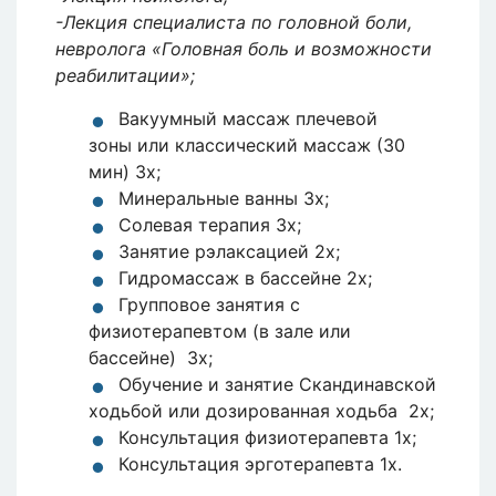
-Лекция специалиста по головной боли,
невролога «Головная боль и возможности
реабилитации»;
Вакуумный массаж плечевой
зоны или классический массаж (30
мин) 3x;
Минеральные ванны 3х;
Солевая терапия 3х;
Занятие рэлаксацией 2х;
Гидромассаж в бассейне 2х;
Групповое занятия с
физиотерапевтом (в зале или
бассейне) 3х;
Обучение и занятие Скандинавской
ходьбой или дозированная ходьба 2х;
Консультация физиотерапевта 1x;
Консультация эрготерапевта 1x.