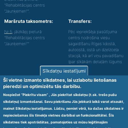
"Rehabilitācijas centrs
"Jaunķemeri"".
Maršruta taksometrs:
Transfers:
Nr.5
, jāizkāpj pieturā
Pēc iepriekšēja pasūtījuma
"Rehabilitācijas centrs
centrs nodrošina viesu
"Jaunķemeri""
sagaidīšanu Rīgas lidostā,
autoostā, ostā un dzelzceļa
stacijā, kā arī viņu pavadīšanu
(par sīkākām detaļām lūgums
zvanīt).
Sīkdatņu iestatījumi
Nodrošinām vides piekļūstamību personām ar
Šī vietne izmanto sīkdatnes, lai uzlabotu lietošanas
funkcionāliem traucējumiem! SIA „Sanare-KRC
pieredzi un optimizētu tās darbību.
Jaunķemeri”, Kolkas ielā 20, Jūrmalā ir nodrošināta vides
piekļūstamība personām ar funkcionāliem traucējumiem,
Nospiežot “Piekrītu visam” , Jūs piekrītat sīkdatņu (t.sk. trešo pušu
tādejādi nodrošinot atbilstību Ministru kabineta
sīkdatņu) izmantošanai. Savu piekrišanu Jūs jebkurā laikā varat atsaukt,
2009.gada 20.janvāra noteikumos Nr.60 „Noteikumi par
mainot Sīkdatņu iestatījumus. Lūdzu, ņemiet vērā, ka dažas sīkdatnes ir
obligātajām prasībām ārstniecības iestādēm un to
struktūrvienībām” minētajām prasībām.
nepieciešamas šīs tīmekļa vietnes darbībai un funkcionalitātei. Šīs
sīkdatnes tiek apstrādātas, pamatojoties uz mūsu leģitīmajām