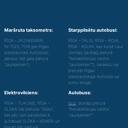
Maršruta taksometrs:
Starppilsētu autobusi:
RĪGA – JAUNĶEMERI,
RĪGA – TALSI, RĪGA – ROJA,
Nr.7020, 7018 (pie Rīgas
RĪGA - KOLKA, kas kursē caur
starptautiskā Autoostas,
Jūrmalu (jāizkāpj pieturā
jābrauc līdz gala pietura
"Rehabilitācijas centrs
"Jaunķemeri");
"Jaunķemeri""), sarakstu var
precizēt Rīgas
starptautiskajā Autoostā vai
izziņu birojā);
Elektrovilciens:
Autobuss:
RĪGA – TUKUMS, RĪGA –
Nr.6
, jāizkāpj pieturā
SLOKA līdz pieturai "Sloka",
"Rehabilitācijas centrs
bet pēc tam pārsēsties 6.
"Jaunķemeri"".
autobusā SLOKA – ĶEMERI un
braukt līdz pieturai