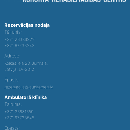
Rezervācijas nodaļa
Tālrunis:
+371 26386222
+371 67733242
Adrese:
Kolkas iela 20, Jūrmalā,
Latvijā, LV-2012
Epasts:
rezervacija@jaunkemeri.lv
Ambulatorā klīnika
Tālrunis:
+371 26631659
+371 67733548
Epasts: