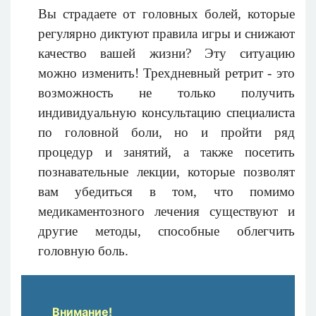
Вы страдаете от головных болей, которые
регулярно диктуют правила игры и снижают
качество вашей жизни? Эту ситуацию
можно изменить! Трехдневный ретрит - это
возможность не только получить
индивидуальную консультацию специалиста
по головной боли, но и пройти ряд
процедур и занятий, а также посетить
познавательные
лекции, которые
позволят
вам убедиться в том
, что помимо
медикаментозного лечения существуют и
другие методы, способные
облегчить
головн
ую
бол
ь
.
Внимание!