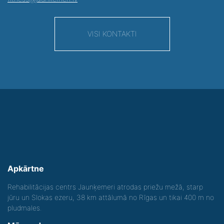
VISI KONTAKTI
Apkārtne
Rehabilitācijas centrs Jaunķemeri atrodas priežu mežā, starp
jūru un Slokas ezeru, 38 km attālumā no Rīgas un tikai 400 m no
pludmales.