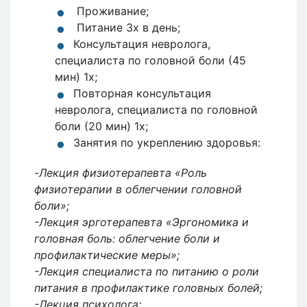
Проживание;
Питание 3x в день;
Консультация невролога,
специалиста по головной боли (45
мин) 1x;
Повторная консультация
невролога, специалиста по головной
боли (20 мин) 1x;
Занятия по укреплению здоровья:
-
Лекция физиотерапевта «Роль
физиотерапии в облегчении головной
боли»;
-Лекция эрготерапевта «Эргономика и
головная боль: облегчение боли и
профилактические меры»;
-Лекция специалиста по питанию о роли
питания в профилактике головных болей;
-Лекция психолога;