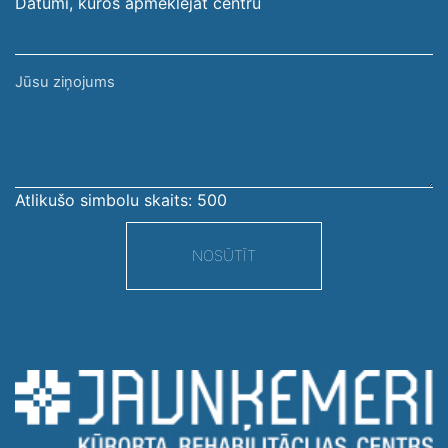
Datumi, kuros apmeklējāt centru
Jūsu
ziņojums
Atlikušo simbolu skaits:
500
NOSŪTĪT