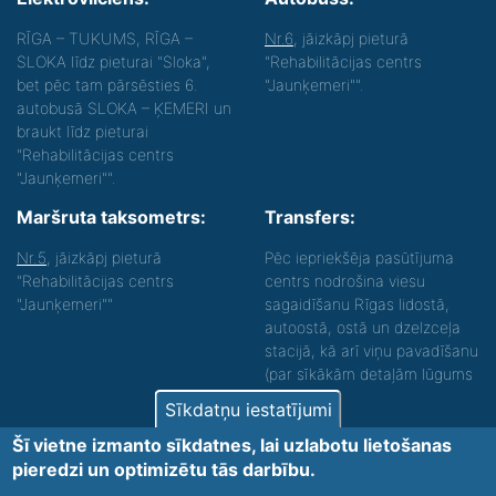
RĪGA – TUKUMS, RĪGA –
Nr.6
, jāizkāpj pieturā
SLOKA līdz pieturai "Sloka",
"Rehabilitācijas centrs
bet pēc tam pārsēsties 6.
"Jaunķemeri"".
autobusā SLOKA – ĶEMERI un
braukt līdz pieturai
"Rehabilitācijas centrs
"Jaunķemeri"".
Maršruta taksometrs:
Transfers:
Nr.5
, jāizkāpj pieturā
Pēc iepriekšēja pasūtījuma
"Rehabilitācijas centrs
centrs nodrošina viesu
"Jaunķemeri""
sagaidīšanu Rīgas lidostā,
autoostā, ostā un dzelzceļa
stacijā, kā arī viņu pavadīšanu
(par sīkākām detaļām lūgums
zvanīt).
Sīkdatņu iestatījumi
Nodrošinām vides piekļūstamību personām ar
Šī vietne izmanto sīkdatnes, lai uzlabotu lietošanas
funkcionāliem traucējumiem! SIA „Sanare-KRC
pieredzi un optimizētu tās darbību.
Jaunķemeri”, Kolkas ielā 20, Jūrmalā ir nodrošināta vides