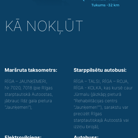
KĀ NOKĻŪT
Maršruta taksometrs:
Starppilsētu autobusi:
RĪGA – JAUNĶEMERI,
RĪGA – TALSI, RĪGA – ROJA,
Nr.7020, 7018 (pie Rīgas
RĪGA - KOLKA, kas kursē caur
starptautiskā Autoostas,
Jūrmalu (jāizkāpj pieturā
jābrauc līdz gala pietura
"Rehabilitācijas centrs
"Jaunķemeri");
"Jaunķemeri""), sarakstu var
precizēt Rīgas
starptautiskajā Autoostā vai
izziņu birojā);
Elektrovilciens:
Autobuss: