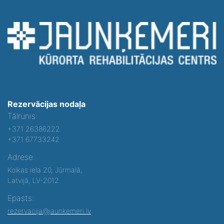
Rezervācijas nodaļa
Tālrunis:
+371 26386222
+371 67733242
Adrese:
Kolkas iela 20, Jūrmalā,
Latvijā, LV-2012
Epasts:
rezervacija@jaunkemeri.lv