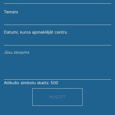
e-
pasta
Temats
adrese
Datumi, kuros apmeklējāt centru
Jūsu
ziņojums
Atlikušo simbolu skaits:
500
NOSŪTĪT