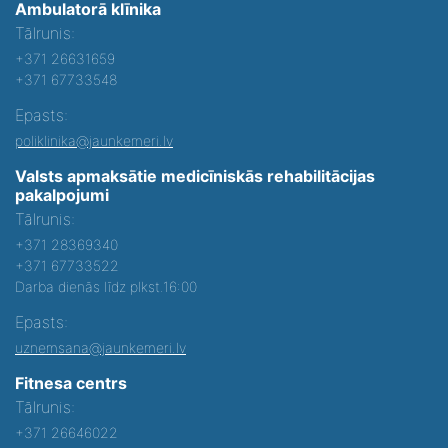
Ambulatorā klīnika
Tālrunis:
+371 26631659
+371 67733548
Epasts:
poliklinika@jaunkemeri.lv
Valsts apmaksātie medicīniskās rehabilitācijas
pakalpojumi
Tālrunis:
+371 28369340
+371 67733522
Darba dienās līdz plkst.16:00
Epasts:
uznemsana@jaunkemeri.lv
Fitnesa centrs
Tālrunis:
+371 26646022