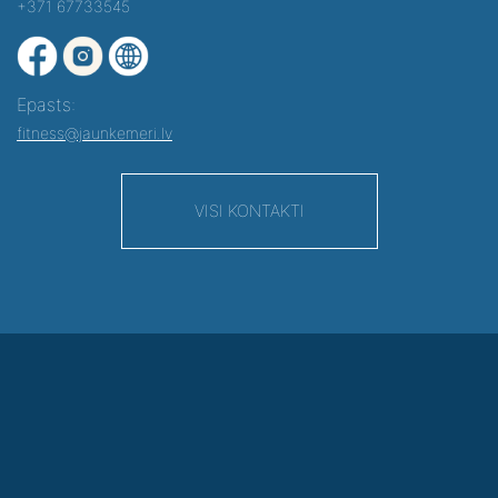
+371 67733545
Epasts:
fitness@jaunkemeri.lv
VISI KONTAKTI