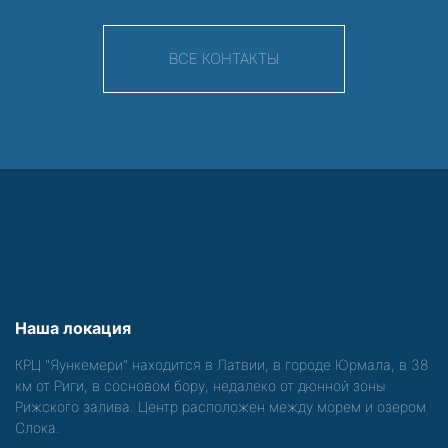
ВСЕ КОНТАКТЫ
Наша локация
КРЦ "Яункемери" находится в Латвии, в городе Юрмала, в 38
км от Риги, в сосновом бору, недалеко от дюнной зоны
Рижского залива. Центр расположен между морем и озером
Слока.