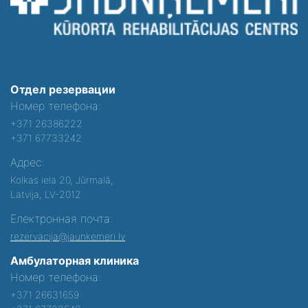
Отдел резервации
Номер телефона:
+371 26386222
+371 67733242
Адрес:
Kolkas iela 20, Jūrmalā,
Latvija, LV-2012
Електронная почта:
rezervacija@jaunkemeri.lv
Амбулаторная клиника
Номер телефона:
+371 26631659