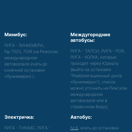
Минибус:
Междугородние
автобусы:
РИГА - ЯУНКЕМЕРИ,
РИГА - ТАЛСИ, РИГА - РОЯ,
Nр.7020, 7018 (на Рижском
РИГА - КОЛКА, которые
международном
проходят через Юрмалу
автовокзале ехать до
(выйти на остановке
конечной остановки
"Реабилитационный центр
«Яункемери»)
);
«Яункемеры»"), список
можно уточнить на Рижском
международном
автовокзале или в
справочном бюро);
Электричка:
Автобус:
РИГА - ТУКУМС, РИГА -
Nr.6
, ехать до остановки