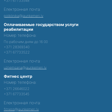
+371 67733548
Електронная почта:
poliklinika@jaunkemeri.lv
Оплачиваемые государством услуги
реабилитации
Номер телефона:
По рабочим дням до 16:00
+371 28369340
+371 67733522
Електронная почта:
uznemsana@jaunkemeri.lv
Фитнес центр
Номер телефона:
+371 26646022
+371 67733545
Електронная почта:
fitness@jaunkemeri.lv