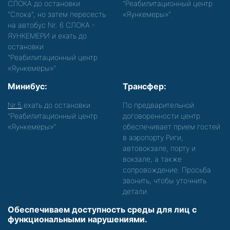
СЛОКА до остановки
"Реабилитационный центр
"Слока", но затем пересесть
«Яункемеры»".
на автобус Nr. 6 СЛОКА -
ЯУНКЕМЕРИ и ехать до
остановки
"Реабилитационный центр
«Яункемеры»".
Минибус:
Трансфер:
Nr.5
,ехать до остановки
По предварительной
"Реабилитационный центр
договоренности центр
«Яункемеры»".
обеспечивает прием гостей
в аэропорту Риги,
автовокзале, порту и
вокзале, а также
сопровождение. Просьба
звонить, чтобы уточнить
детали.
Обеспечиваем доступность среды для лиц с
функциональными нарушениями.