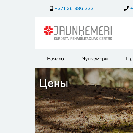
+371 26 386 222
+
Main
Начало
Яункемери
Пр
header
menu
Цены