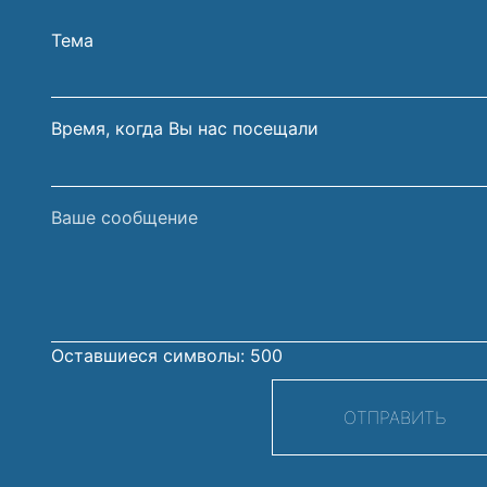
и
электрон
Тема
фамилия
почты
Время, когда Вы нас посещали
Ваше
сообщение
Оставшиеся символы:
500
ОТПРАВИТЬ