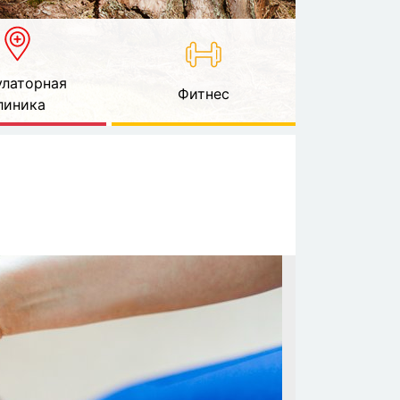
латорная
Фитнес
линика