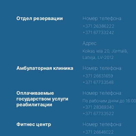
Отдел резервации
Номер телефона:
+371 26386222
+371 67733242
Адрес:
Kolkas iela 20, Jūrmalā,
Latvija, LV-2012
Амбулаторная клиника
Номер телефона:
+371 26631659
+371 67733548
Оплачиваемые
Номер телефона:
государством услуги
По рабочим дням до 16:0
реабилитации
+371 28369340
+371 67733522
Фитнес центр
Номер телефона:
+371 26646022