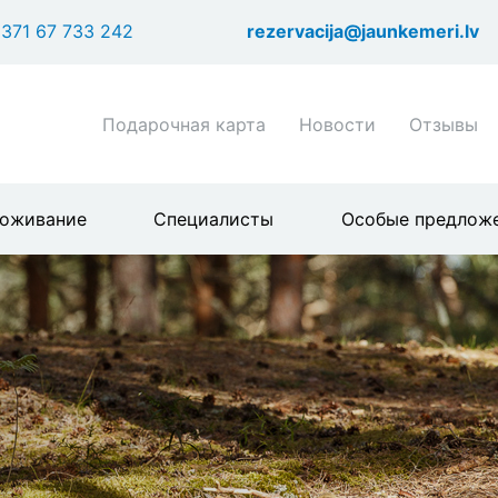
Перейти
371 67 733 242
rezervacija@jaunkemeri.lv
к
основному
содержанию
Shortcuts
Подарочная карта
Новости
Отзывы
header
menu
оживание
Специалисты
Особые предлож