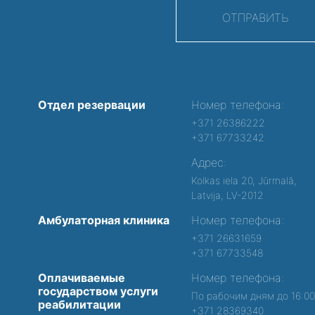
ОТПРАВИТЬ
Отдел резервации
Номер телефона:
+371 26386222
+371 67733242
Адрес:
Kolkas iela 20, Jūrmalā,
Latvija, LV-2012
Амбулаторная клиника
Номер телефона:
+371 26631659
+371 67733548
Оплачиваемые
Номер телефона:
государством услуги
По рабочим дням до 16:0
реабилитации
+371 28369340