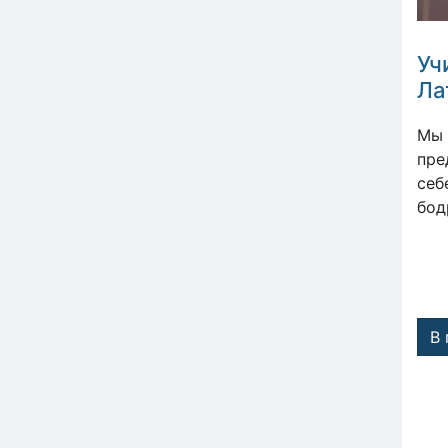
Уч
Ла
Мы 
пре
себ
бод
В