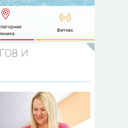
латорная
Фитнес
линика
ГОВ И
Я