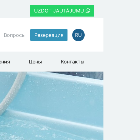
UZDOT JAUTĀJUMU
Вопросы
Резервация
RU
ения
Цены
Контакты