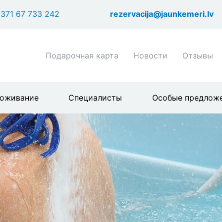
Перейти
371 67 733 242
rezervacija@jaunkemeri.lv
к
основному
содержанию
Shortcuts
Подарочная карта
Новости
Отзывы
header
menu
оживание
Специалисты
Особые предлож