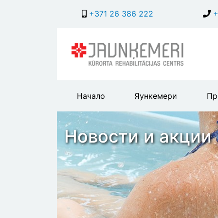
+371 26 386 222
+
Main
Начало
Яункемери
Пр
header
menu
Новости и акции