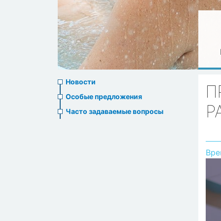
News
Новости
П
menu
Особые предложения
Р
Часто задаваемые вопросы
Вре