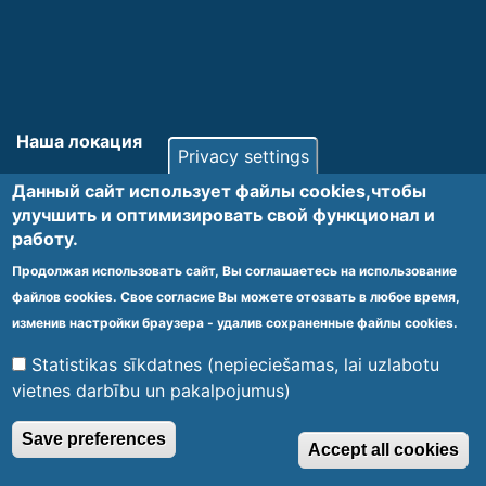
Наша локация
Privacy settings
КРЦ "Яункемери" находится в Латвии, в городе Юрмала, в 38
Данный сайт использует файлы cookies,чтобы
км от Риги, в сосновом бору, недалеко от дюнной зоны
улучшить и оптимизировать cвой функционал и
Рижского залива. Центр расположен между морем и озером
работу.
Слока.
Продолжая использовать сайт, Вы соглашаетесь на использование
Наш адрес
файлов cookies. Свое согласие Вы можете отозвать в любое время,
изменив настройки браузера - удалив сохраненные файлы cookies.
Латвия LV – 2012, Юрмала, ул. Колкас 20
Statistikas sīkdatnes (nepieciešamas, lai uzlabotu
vietnes darbību un pakalpojumus)
Save preferences
Accept all cookies