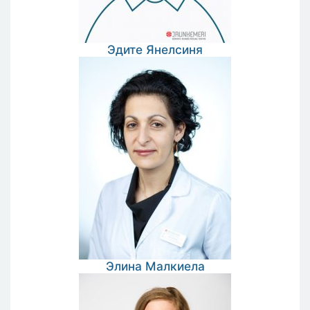
Эдите
Янелсиня
Элина
Малкиела