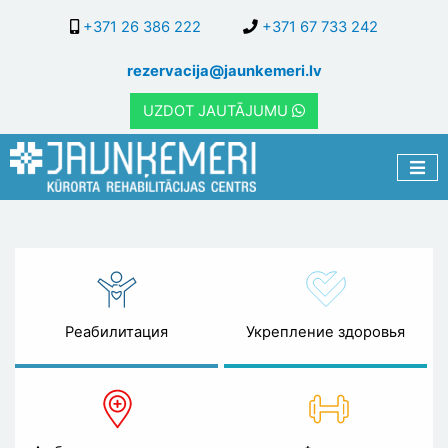
Перейти
+371 26 386 222
+371 67 733 242
к
основному
rezervacija@jaunkemeri.lv
содержанию
UZDOT JAUTĀJUMU
Специалисты
Реабилитация
Укрепление здоровья