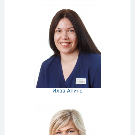
Илва
Апине