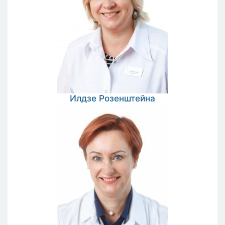
Илдзе
Розенштейна