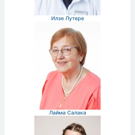
Илзе
Лутере
Лайма
Салака