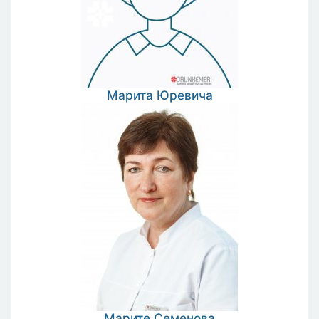
Марита
Юревича
Марите
Семенова