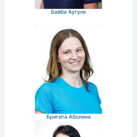
Байба
Аугуле
Бригита
Аболина