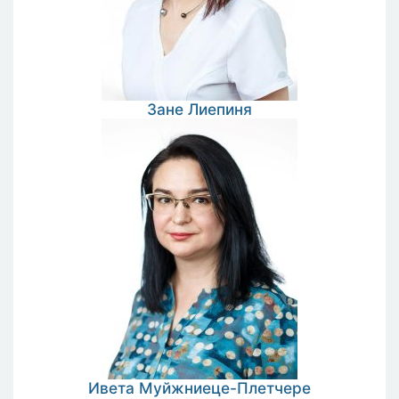
Зане
Лиепиня
Ивета
Муйжниеце-Плетчере