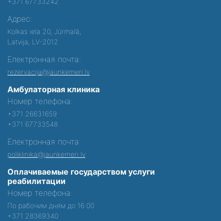
+371 67733242
Адрес:
Kolkas iela 20, Jūrmalā,
Latvija, LV-2012
Електронная почта:
rezervacija@jaunkemeri.lv
Амбулаторная клиника
Номер телефона:
+371 26631659
+371 67733548
Електронная почта:
poliklinika@jaunkemeri.lv
Оплачиваемые государством услуги
реабилитации
Номер телефона:
По рабочим дням до 16:00
+371 28369340