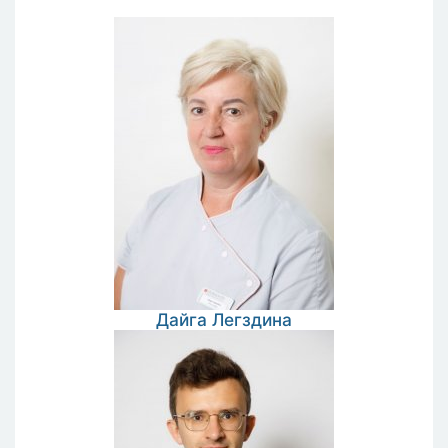
Дайга
Легздина