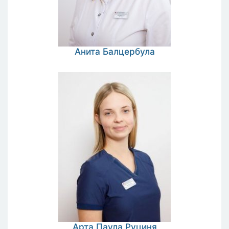
Анита
Балцербула
Арта Паула
Руциня