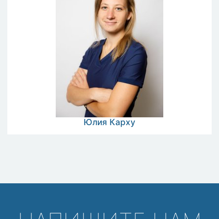
Юлия
Карху