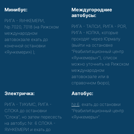
Минибус:
Междугородние
автобусы:
РИГА - ЯУНКЕМЕРИ,
РИГА - ТАЛСИ, РИГА - РОЯ,
Nр.7020, 7018 (на Рижском
РИГА - КОЛКА, которые
международном
проходят через Юрмалу
автовокзале ехать до
(выйти на остановке
конечной остановки
"Реабилитационный центр
«Яункемери»)
);
«Яункемеры»"), список
можно уточнить на Рижском
международном
автовокзале или в
справочном бюро);
Электричка:
Автобус:
РИГА - ТУКУМС, РИГА -
Nr.6
, ехать до остановки
СЛОКА до остановки
"Реабилитационный центр
"Слока", но затем пересесть
«Яункемеры»".
на автобус Nr. 6 СЛОКА -
ЯУНКЕМЕРИ и ехать до