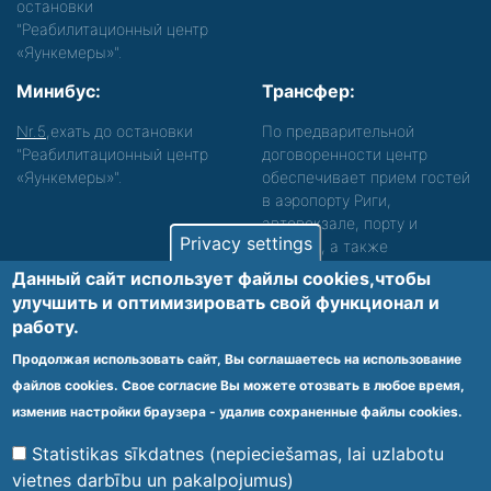
остановки
"Реабилитационный центр
«Яункемеры»".
Минибус:
Трансфер:
Nr.5
,ехать до остановки
По предварительной
"Реабилитационный центр
договоренности центр
«Яункемеры»".
обеспечивает прием гостей
в аэропорту Риги,
автовокзале, порту и
Privacy settings
вокзале, а также
сопровождение. Просьба
Данный сайт использует файлы cookies,чтобы
звонить, чтобы уточнить
улучшить и оптимизировать cвой функционал и
детали.
работу.
Обеспечиваем доступность среды для лиц с
Продолжая использовать сайт, Вы соглашаетесь на использование
функциональными нарушениями.
файлов cookies. Свое согласие Вы можете отозвать в любое время,
Footer
изменив настройки браузера - удалив сохраненные файлы cookies.
Vietnes karte
Noteikumi un privātuma politika
menu
Statistikas sīkdatnes (nepieciešamas, lai uzlabotu
vietnes darbību un pakalpojumus)