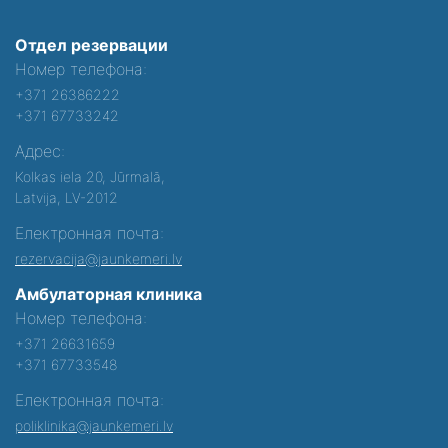
Отдел резервации
Номер телефона:
+371 26386222
+371 67733242
Адрес:
Kolkas iela 20, Jūrmalā,
Latvija, LV-2012
Електронная почта:
rezervacija@jaunkemeri.lv
Амбулаторная клиника
Номер телефона:
+371 26631659
+371 67733548
Електронная почта:
poliklinika@jaunkemeri.lv