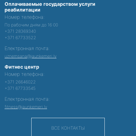
Оплачиваемые государством услуги
реабилитации
Номер телефона:
По рабочим дням до 16:00
+371 28369340
+371 67733522
Електронная почта:
uznemsana@jaunkemeri.lv
Фитнес центр
Номер телефона:
+371 26646022
+371 67733545
Електронная почта:
fitness@jaunkemeri.lv
ВСЕ КОНТАКТЫ