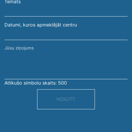
pasta
Temats
adrese
Datumi, kuros apmeklējāt centru
Jūsu
ziņojums
Atlikušo simbolu skaits:
500
NOSŪTĪT