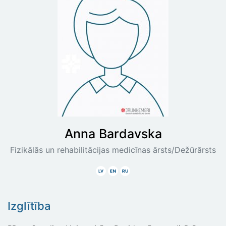
Anna
Bardavska
Fizikālās un rehabilitācijas medicīnas ārsts/Dežūrārsts
Latviski
Angliski
Krieviski
Izglītība