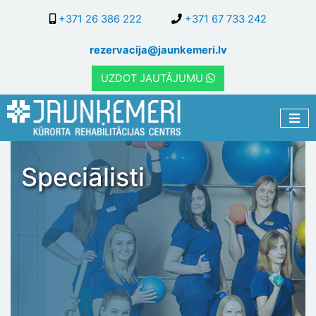
Pārlekt
+371 26 386 222
+371 67 733 242
uz
galveno
rezervacija@jaunkemeri.lv
saturu
UZDOT JAUTĀJUMU
Speciālisti