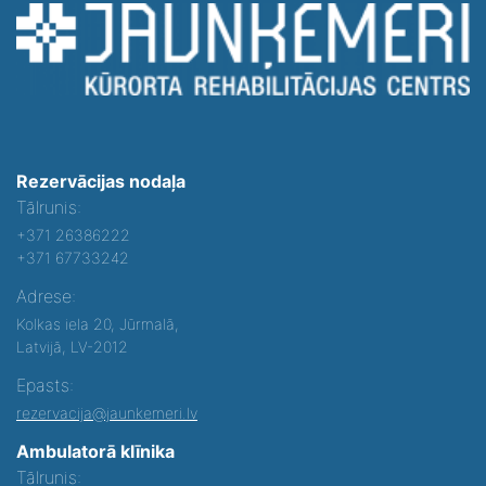
Rezervācijas nodaļa
Tālrunis:
+371 26386222
+371 67733242
Adrese:
Kolkas iela 20, Jūrmalā,
Latvijā, LV-2012
Epasts:
rezervacija@jaunkemeri.lv
Ambulatorā klīnika
Tālrunis: