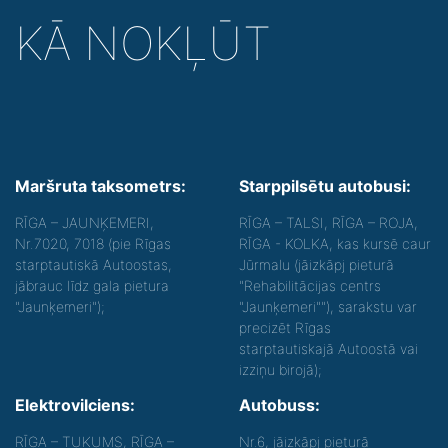
KĀ NOKĻŪT
Maršruta taksometrs:
Starppilsētu autobusi:
RĪGA – JAUNĶEMERI,
RĪGA – TALSI, RĪGA – ROJA,
Nr.7020, 7018 (pie Rīgas
RĪGA - KOLKA, kas kursē caur
starptautiskā Autoostas,
Jūrmalu (jāizkāpj pieturā
jābrauc līdz gala pietura
"Rehabilitācijas centrs
"Jaunķemeri");
"Jaunķemeri""), sarakstu var
precizēt Rīgas
starptautiskajā Autoostā vai
izziņu birojā);
Elektrovilciens:
Autobuss:
RĪGA – TUKUMS, RĪGA –
Nr.6
, jāizkāpj pieturā