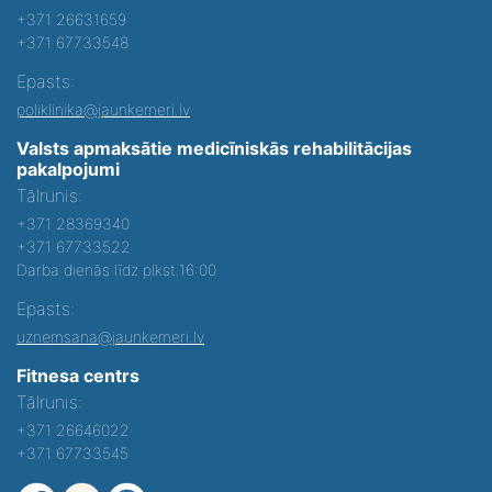
+371 26631659
+371 67733548
Epasts:
poliklinika@jaunkemeri.lv
Valsts apmaksātie medicīniskās rehabilitācijas
pakalpojumi
Tālrunis:
+371 28369340
+371 67733522
Darba dienās līdz plkst.16:00
Epasts:
uznemsana@jaunkemeri.lv
Fitnesa centrs
Tālrunis:
+371 26646022
+371 67733545