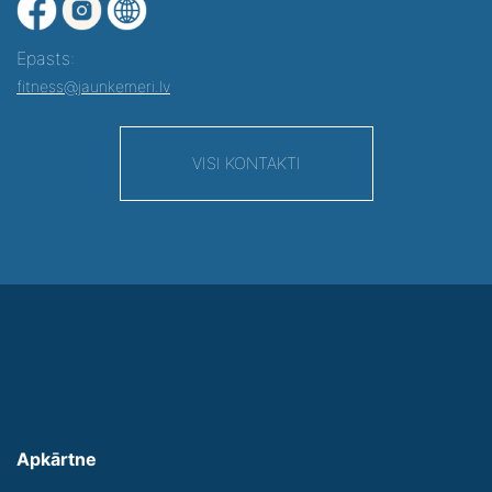
Epasts:
fitness@jaunkemeri.lv
VISI KONTAKTI
Apkārtne