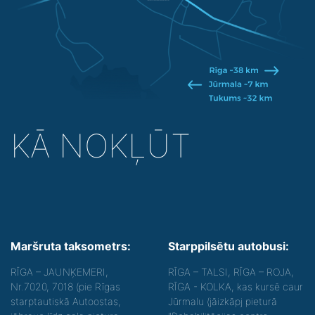
KĀ NOKĻŪT
Maršruta taksometrs:
Starppilsētu autobusi:
RĪGA – JAUNĶEMERI,
RĪGA – TALSI, RĪGA – ROJA,
Nr.7020, 7018 (pie Rīgas
RĪGA - KOLKA, kas kursē caur
starptautiskā Autoostas,
Jūrmalu (jāizkāpj pieturā