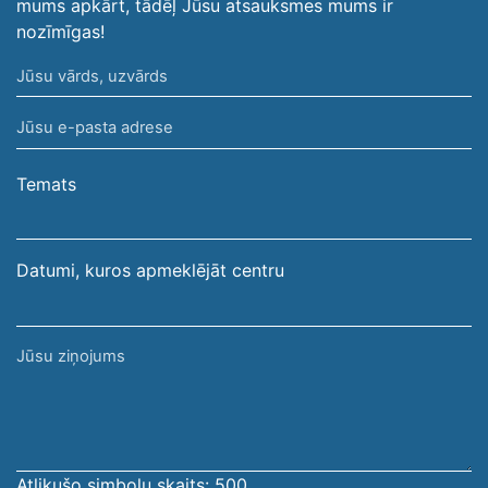
mums apkārt, tādēļ Jūsu atsauksmes mums ir
nozīmīgas!
Jūsu
vārds,
Jūsu
uzvārds
e-
pasta
Temats
adrese
Datumi, kuros apmeklējāt centru
Jūsu
ziņojums
Atlikušo simbolu skaits:
500