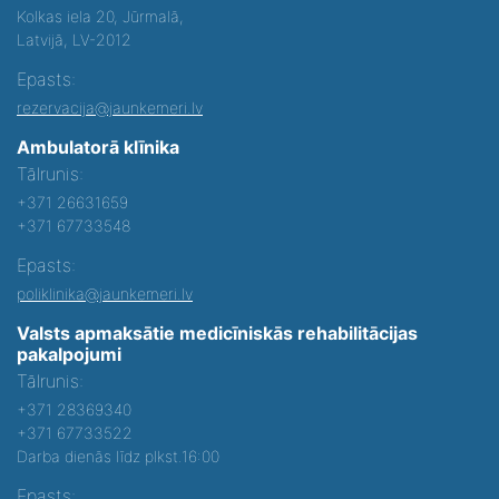
Kolkas iela 20, Jūrmalā,
Latvijā, LV-2012
Epasts:
rezervacija@jaunkemeri.lv
Ambulatorā klīnika
Tālrunis:
+371 26631659
+371 67733548
Epasts:
poliklinika@jaunkemeri.lv
Valsts apmaksātie medicīniskās rehabilitācijas
pakalpojumi
Tālrunis:
+371 28369340
+371 67733522
Darba dienās līdz plkst.16:00
Epasts: