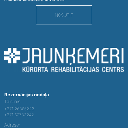
NOSŪTĪT
Rezervācijas nodaļa
Tālrunis:
+371 26386222
+371 67733242
Adrese: