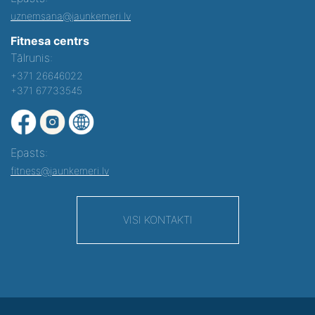
uznemsana@jaunkemeri.lv
Fitnesa centrs
Tālrunis:
+371 26646022
+371 67733545
Epasts:
fitness@jaunkemeri.lv
VISI KONTAKTI