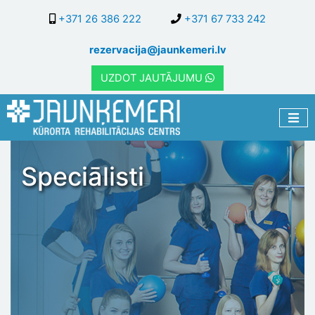
Pārlekt
+371 26 386 222
+371 67 733 242
uz
galveno
rezervacija@jaunkemeri.lv
saturu
UZDOT JAUTĀJUMU
Speciālisti