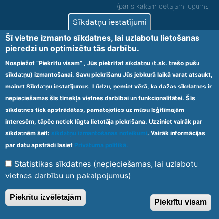
(par sīkākām detaļām lūgums
zvanīt).
Sīkdatņu iestatījumi
Nodrošinām vides piekļūstamību personām ar
Šī vietne izmanto sīkdatnes, lai uzlabotu lietošanas
funkcionāliem traucējumiem! SIA „Sanare-KRC
pieredzi un optimizētu tās darbību.
Jaunķemeri”, Kolkas ielā 20, Jūrmalā ir nodrošināta vides
piekļūstamība personām ar funkcionāliem traucējumiem,
Nospiežot “Piekrītu visam” , Jūs piekrītat sīkdatņu (t.sk. trešo pušu
tādejādi nodrošinot atbilstību Ministru kabineta
sīkdatņu) izmantošanai. Savu piekrišanu Jūs jebkurā laikā varat atsaukt,
2009.gada 20.janvāra noteikumos Nr.60 „Noteikumi par
mainot Sīkdatņu iestatījumus. Lūdzu, ņemiet vērā, ka dažas sīkdatnes ir
obligātajām prasībām ārstniecības iestādēm un to
struktūrvienībām” minētajām prasībām.
nepieciešamas šīs tīmekļa vietnes darbībai un funkcionalitātei. Šīs
sīkdatnes tiek apstrādātas, pamatojoties uz mūsu leģitīmajām
interesēm, tāpēc netiek lūgta lietotāja piekrišana. Uzziniet vairāk par
Ārstniecības iestādes kods 1300 – 64003
sīkdatnēm šeit:
sīkdatņu izmantošanas noteikumi
. Vairāk informācijas
Footer
par datu apstrādi lasiet
Privātuma politikā.
Vietnes karte
Noteikumi un privātuma politika
menu
Statistikas sīkdatnes (nepieciešamas, lai uzlabotu
vietnes darbību un pakalpojumus)
© 2020 Kūrorta Rehabilitācijas Centrs - Jaunķemeri. Visas tiesības
Piekrītu izvēlētajām
Piekrītu visam
aizsargātas.
Made by
Web Multishop Company
2020