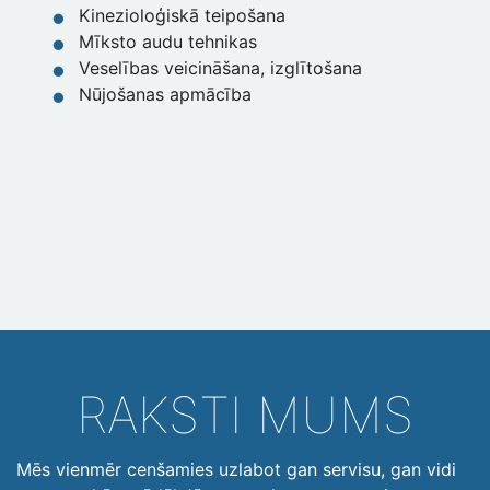
Kinezioloģiskā teipošana
Mīksto audu tehnikas
Veselības veicināšana, izglītošana
Nūjošanas apmācība
RAKSTI MUMS
Mēs vienmēr cenšamies uzlabot gan servisu, gan vidi