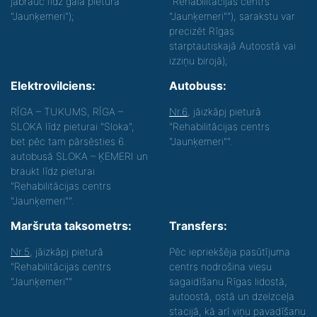
jābrauc līdz gala pietura
"Rehabilitācijas centrs
"Jaunķemeri");
"Jaunķemeri""), sarakstu var
precizēt Rīgas
starptautiskajā Autoostā vai
izziņu birojā);
Elektrovilciens:
Autobuss:
RĪGA – TUKUMS, RĪGA –
Nr.6
, jāizkāpj pieturā
SLOKA līdz pieturai "Sloka",
"Rehabilitācijas centrs
bet pēc tam pārsēsties 6.
"Jaunķemeri"".
autobusā SLOKA – ĶEMERI un
braukt līdz pieturai
"Rehabilitācijas centrs
"Jaunķemeri"".
Maršruta taksometrs:
Transfers:
Nr.5
, jāizkāpj pieturā
Pēc iepriekšēja pasūtījuma
"Rehabilitācijas centrs
centrs nodrošina viesu
"Jaunķemeri""
sagaidīšanu Rīgas lidostā,
autoostā, ostā un dzelzceļa
stacijā, kā arī viņu pavadīšanu