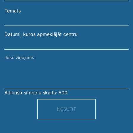
e-
pasta
Temats
adrese
Datumi, kuros apmeklējāt centru
Jūsu
ziņojums
Atlikušo simbolu skaits:
500
NOSŪTĪT