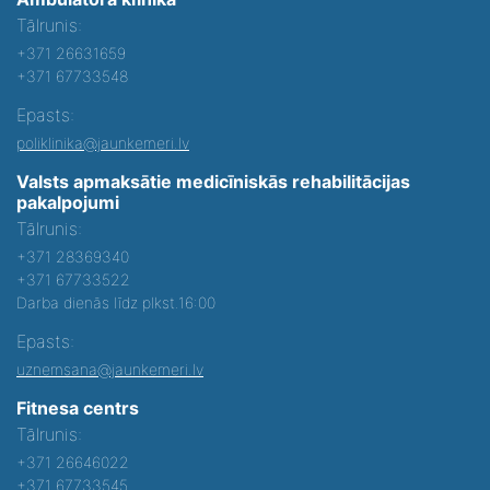
Tālrunis:
+371 26631659
+371 67733548
Epasts:
poliklinika@jaunkemeri.lv
Valsts apmaksātie medicīniskās rehabilitācijas
pakalpojumi
Tālrunis:
+371 28369340
+371 67733522
Darba dienās līdz plkst.16:00
Epasts:
uznemsana@jaunkemeri.lv
Fitnesa centrs
Tālrunis:
+371 26646022
+371 67733545