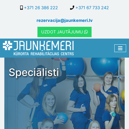
Pārlekt
+371 26 386 222
+371 67 733 242
uz
galveno
rezervacija@jaunkemeri.lv
saturu
UZDOT JAUTĀJUMU
Speciālisti