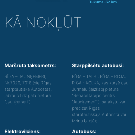
KĀ NOKĻŪT
Maršruta taksometrs:
Starppilsētu autobusi:
RĪGA – JAUNĶEMERI,
RĪGA – TALSI, RĪGA – ROJA,
Nr.7020, 7018 (pie Rīgas
RĪGA - KOLKA, kas kursē caur
starptautiskā Autoostas,
Jūrmalu (jāizkāpj pieturā
jābrauc līdz gala pietura
"Rehabilitācijas centrs
"Jaunķemeri");
"Jaunķemeri""), sarakstu var
precizēt Rīgas
starptautiskajā Autoostā vai
izziņu birojā);
Elektrovilciens:
Autobuss: