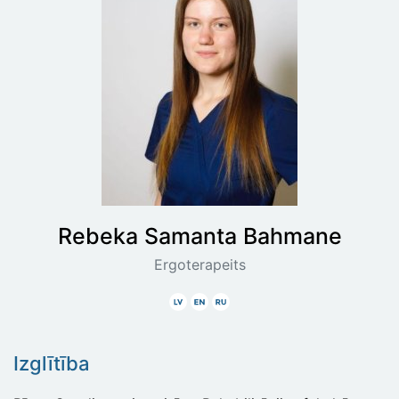
Rebeka Samanta
Bahmane
Ergoterapeits
Latviski
Angliski
Krieviski
Izglītība