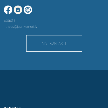
Epasts:
fitness@jaunkemeri.lv
VISI KONTAKTI