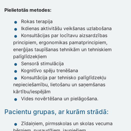
Pielietotās metodes:
Rokas terapija
Ikdienas aktivitāšu veikšanas uzlabošana
Konsultācijas par locītavu aizsardzības
principiem, ergonomikas pamatprincipiem,
enerģijas taupīšanas tehnikām un tehniskiem
palīglīdzekļiem
Sensorā stimulācija
Kognitīvo spēju trenēšana
Konsultācija par tehnisko palīglīdzekļu
nepieciešamību, lietošanu un saņemšanas
kārtību/iespējām
Vides novērtēšana un pielāgošana.
Pacientu grupas, ar kurām strādā:
Zīdaiņiem, pirmsskolas un skolas vecuma
bērniem, pusaudžiem, jauniešiem