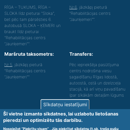
RĪGA – TUKUMS, RĪGA –
Nr.6
, jāizkāpj pieturā
SLOKA līdz pieturai "Sloka",
"Rehabilitācijas centrs
bet pēc tam pārsēsties 6.
"Jaunķemeri"".
autobusā SLOKA – ĶEMERI un
braukt līdz pieturai
"Rehabilitācijas centrs
"Jaunķemeri"".
Maršruta taksometrs:
Transfers:
Nr.5
, jāizkāpj pieturā
Pēc iepriekšēja pasūtījuma
"Rehabilitācijas centrs
centrs nodrošina viesu
"Jaunķemeri""
sagaidīšanu Rīgas lidostā,
autoostā, ostā un dzelzceļa
stacijā, kā arī viņu pavadīšanu
(par sīkākām detaļām lūgums
zvanīt).
Sīkdatņu iestatījumi
Nodrošinām vides piekļūstamību personām ar
Šī vietne izmanto sīkdatnes, lai uzlabotu lietošanas
funkcionāliem traucējumiem! SIA „Sanare-KRC
pieredzi un optimizētu tās darbību.
Jaunķemeri”, Kolkas ielā 20, Jūrmalā ir nodrošināta vides
piekļūstamība personām ar funkcionāliem traucējumiem,
Nospiežot “Piekrītu visam” , Jūs piekrītat sīkdatņu (t.sk. trešo pušu