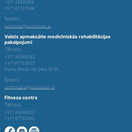
+371 26631659
+371 67733548
Epasts:
poliklinika@jaunkemeri.lv
Valsts apmaksātie medicīniskās rehabilitācijas
pakalpojumi
Tālrunis:
+371 28369340
+371 67733522
Darba dienās līdz plkst.16:00
Epasts:
uznemsana@jaunkemeri.lv
Fitnesa centrs
Tālrunis:
+371 26646022
+371 67733545