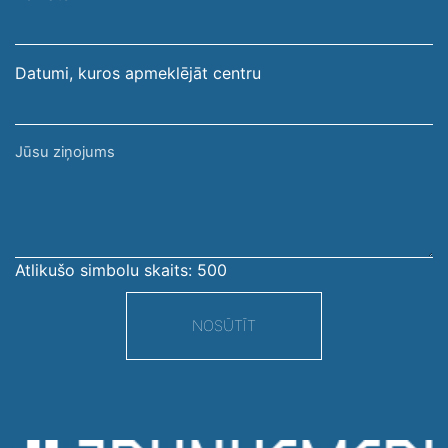
adrese
Datumi, kuros apmeklējāt centru
Jūsu
ziņojums
Atlikušo simbolu skaits:
500
NOSŪTĪT