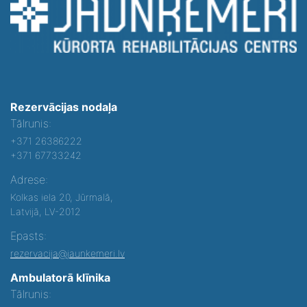
Rezervācijas nodaļa
Tālrunis:
+371 26386222
+371 67733242
Adrese:
Kolkas iela 20, Jūrmalā,
Latvijā, LV-2012
Epasts:
rezervacija@jaunkemeri.lv
Ambulatorā klīnika
Tālrunis: