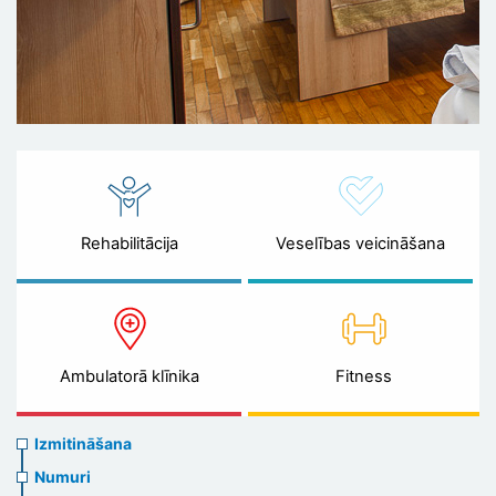
Rehabilitācija
Veselības veicināšana
Ambulatorā klīnika
Fitness
Accommodation
Izmitināšana
Numuri