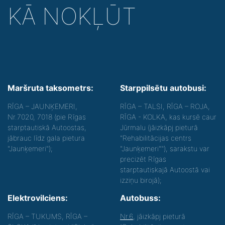
KĀ NOKĻŪT
Maršruta taksometrs:
Starppilsētu autobusi:
RĪGA – JAUNĶEMERI,
RĪGA – TALSI, RĪGA – ROJA,
Nr.7020, 7018 (pie Rīgas
RĪGA - KOLKA, kas kursē caur
starptautiskā Autoostas,
Jūrmalu (jāizkāpj pieturā
jābrauc līdz gala pietura
"Rehabilitācijas centrs
"Jaunķemeri");
"Jaunķemeri""), sarakstu var
precizēt Rīgas
starptautiskajā Autoostā vai
izziņu birojā);
Elektrovilciens:
Autobuss:
RĪGA – TUKUMS, RĪGA –
Nr.6
, jāizkāpj pieturā