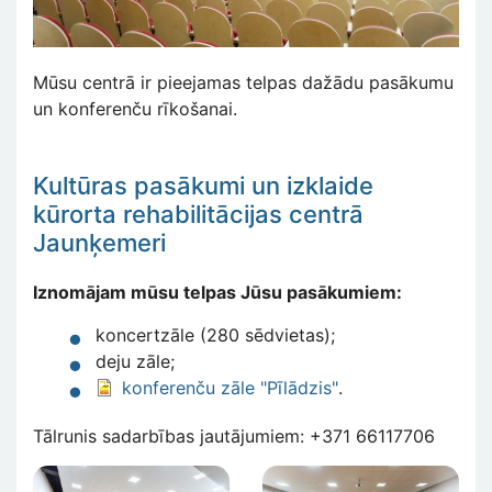
Mūsu centrā ir pieejamas telpas dažādu pasākumu
un konferenču rīkošanai.
Kultūras pasākumi un izklaide
kūrorta rehabilitācijas centrā
Jaunķemeri
Iznomājam mūsu telpas Jūsu pasākumiem:
koncertzāle (280 sēdvietas);
deju zāle;
konferenču zāle "Pīlādzis"
.
Tālrunis sadarbības jautājumiem: +371 66117706
Attēls
Attēls