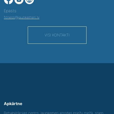
Epasts:
fitness@jaunkemeri.lv
VISI KONTAKTI
Apkārtne
Rehabilitācijas centrs Jaunķemeri atrodas priežu mežā, starp