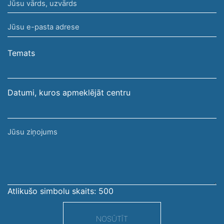
Jūsu
vārds,
Jūsu
uzvārds
e-
pasta
Temats
adrese
Datumi, kuros apmeklējāt centru
Jūsu
ziņojums
Atlikušo simbolu skaits:
500
NOSŪTĪT