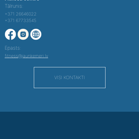
Tālrunis:
+371 26646022
+371 67733545
Epasts:
fitness@jaunkemeri.lv
VISI KONTAKTI