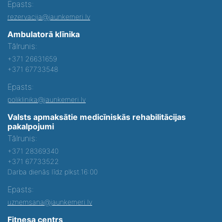
Epasts:
rezervacija@jaunkemeri.lv
Ambulatorā klīnika
Tālrunis:
+371 26631659
+371 67733548
Epasts:
poliklinika@jaunkemeri.lv
Valsts apmaksātie medicīniskās rehabilitācijas
pakalpojumi
Tālrunis:
+371 28369340
+371 67733522
Darba dienās līdz plkst.16:00
Epasts:
uznemsana@jaunkemeri.lv
Fitnesa centrs