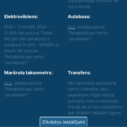
starptautiskajā Autoostā vai
izziņu birojā);
Elektrovilciens:
Autobuss:
RĪGA – TUKUMS, RĪGA –
Nr.6
, jāizkāpj pieturā
SLOKA līdz pieturai "Sloka",
"Rehabilitācijas centrs
bet pēc tam pārsēsties 6.
"Jaunķemeri"".
autobusā SLOKA – ĶEMERI un
braukt līdz pieturai
"Rehabilitācijas centrs
"Jaunķemeri"".
Maršruta taksometrs:
Transfers:
Nr.5
, jāizkāpj pieturā
Pēc iepriekšēja pasūtījuma
"Rehabilitācijas centrs
centrs nodrošina viesu
"Jaunķemeri""
sagaidīšanu Rīgas lidostā,
autoostā, ostā un dzelzceļa
stacijā, kā arī viņu pavadīšanu
(par sīkākām detaļām lūgums
zvanīt).
Sīkdatņu iestatījumi