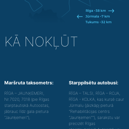
KĀ NOKĻŪT
Maršruta taksometrs:
Starppilsētu autobusi:
RĪGA – JAUNĶEMERI,
RĪGA – TALSI, RĪGA – ROJA,
Nr.7020, 7018 (pie Rīgas
RĪGA - KOLKA, kas kursē caur
starptautiskā Autoostas,
Jūrmalu (jāizkāpj pieturā
jābrauc līdz gala pietura
"Rehabilitācijas centrs
"Jaunķemeri");
"Jaunķemeri""), sarakstu var
precizēt Rīgas