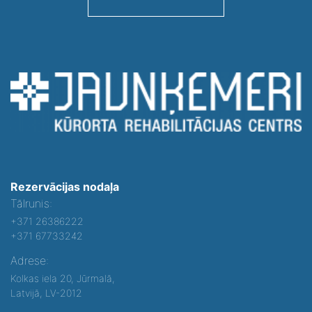
Rezervācijas nodaļa
Tālrunis:
+371 26386222
+371 67733242
Adrese:
Kolkas iela 20, Jūrmalā,
Latvijā, LV-2012