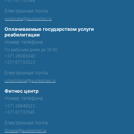
+371 67733548
Електронная почта:
poliklinika@jaunkemeri.lv
Оплачиваемые государством услуги
реабилитации
Номер телефона:
По рабочим дням до 16:00
+371 28369340
+371 67733522
Електронная почта:
uznemsana@jaunkemeri.lv
Фитнес центр
Номер телефона:
+371 26646022
+371 67733545
Електронная почта:
fitness@jaunkemeri.lv