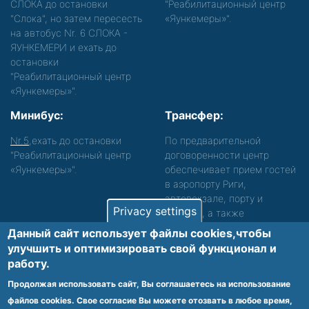
СЛОКА до остановки
"Реабилитационный центр
"Слока", но затем пересесть
«Яункемеры»".
на автобус Nr. 6 СЛОКА -
ЯУНКЕМЕРИ и ехать до
остановки
"Реабилитационный центр
«Яункемеры»".
Минибус:
Трансфер:
Nr.5
,ехать до остановки
По предварительной
"Реабилитационный центр
договоренности центр
«Яункемеры»".
обеспечивает прием гостей
в аэропорту Риги,
автовокзале, порту и
Privacy settings
вокзале, а также
сопровождение. Просьба
Данный сайт использует файлы cookies,чтобы
звонить, чтобы уточнить
улучшить и оптимизировать cвой функционал и
детали.
работу.
Обеспечиваем доступность среды для лиц с
Продолжая использовать сайт, Вы соглашаетесь на использование
функциональными нарушениями.
файлов cookies. Свое согласие Вы можете отозвать в любое время,