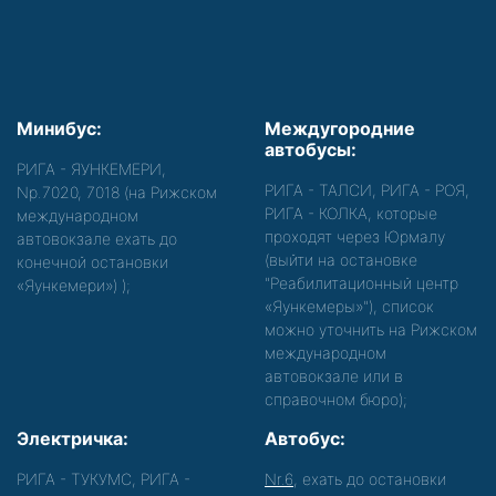
Минибус:
Междугородние
автобусы:
РИГА - ЯУНКЕМЕРИ,
РИГА - ТАЛСИ, РИГА - РОЯ,
Nр.7020, 7018 (на Рижском
РИГА - КОЛКА, которые
международном
проходят через Юрмалу
автовокзале ехать до
(выйти на остановке
конечной остановки
"Реабилитационный центр
«Яункемери»)
);
«Яункемеры»"), список
можно уточнить на Рижском
международном
автовокзале или в
справочном бюро);
Электричка:
Автобус:
РИГА - ТУКУМС, РИГА -
Nr.6
, ехать до остановки