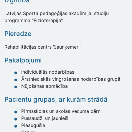
Izglītība
Latvijas Sporta pedagoģijas akadēmija, studiju
programma "Fizioterapija"
Pieredze
Rehabilitācijas centrs "Jaunķemeri"
Pakalpojumi
Individuālās nodarbības
Ārstnieciskās vingrošanas nodarbības grupā
Nūjošanas apmācība
Pacientu grupas, ar kurām strādā
Pirmsskolas un skolas vecuma bērni
Pussaudži un jaunieši
Pieaugušie