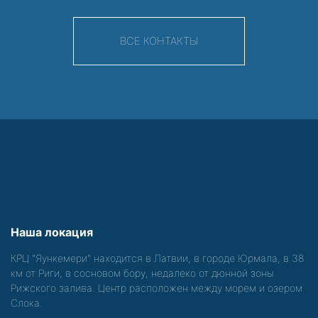
ВСЕ КОНТАКТЫ
Наша локация
КРЦ "Яункемери" находится в Латвии, в городе Юрмала, в 38
км от Риги, в сосновом бору, недалеко от дюнной зоны
Рижского залива. Центр расположен между морем и озером
Слока.