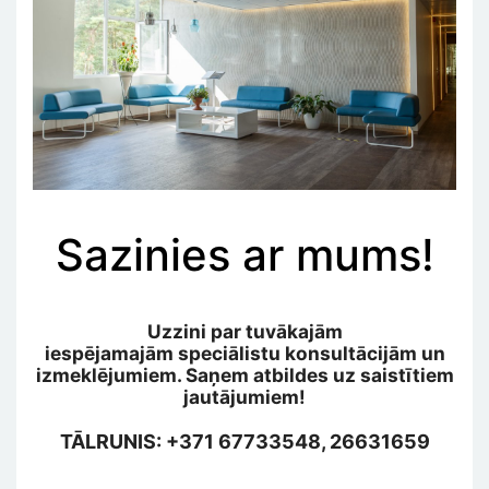
Sazinies ar mums!
Uzzini par tuvākajām
iespējamajām speciālistu konsultācijām un
izmeklējumiem. Saņem atbildes uz saistītiem
jautājumiem!
TĀLRUNIS: +371 67733548, 26631659