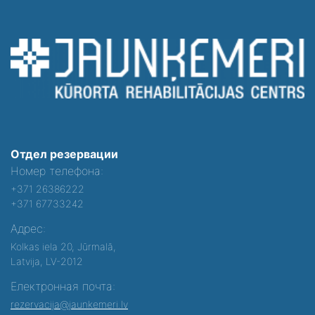
Отдел резервации
Номер телефона:
+371 26386222
+371 67733242
Адрес:
Kolkas iela 20, Jūrmalā,
Latvija, LV-2012
Електронная почта:
rezervacija@jaunkemeri.lv