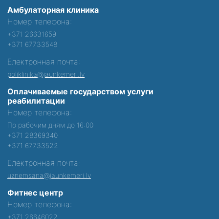
Амбулаторная клиника
Номер телефона:
+371 26631659
+371 67733548
Електронная почта:
poliklinika@jaunkemeri.lv
Оплачиваемые государством услуги
реабилитации
Номер телефона:
По рабочим дням до 16:00
+371 28369340
+371 67733522
Електронная почта:
uznemsana@jaunkemeri.lv
Фитнес центр
Номер телефона:
+371 26646022