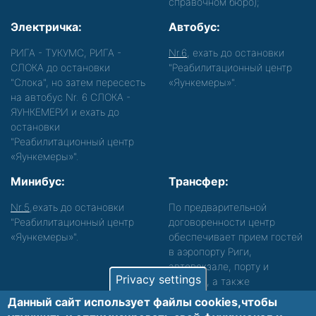
справочном бюро);
Электричка:
Автобус:
РИГА - ТУКУМС, РИГА -
Nr.6
, ехать до остановки
СЛОКА до остановки
"Реабилитационный центр
"Слока", но затем пересесть
«Яункемеры»".
на автобус Nr. 6 СЛОКА -
ЯУНКЕМЕРИ и ехать до
остановки
"Реабилитационный центр
«Яункемеры»".
Минибус:
Трансфер:
Nr.5
,ехать до остановки
По предварительной
"Реабилитационный центр
договоренности центр
«Яункемеры»".
обеспечивает прием гостей
в аэропорту Риги,
автовокзале, порту и
Privacy settings
вокзале, а также
сопровождение. Просьба
Данный сайт использует файлы cookies,чтобы
звонить, чтобы уточнить