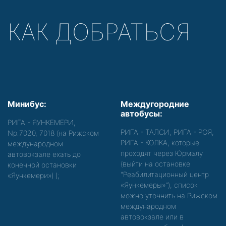
КАК ДОБРАТЬСЯ
Минибус:
Междугородние
автобусы:
РИГА - ЯУНКЕМЕРИ,
РИГА - ТАЛСИ, РИГА - РОЯ,
Nр.7020, 7018 (на Рижском
РИГА - КОЛКА, которые
международном
проходят через Юрмалу
автовокзале ехать до
(выйти на остановке
конечной остановки
"Реабилитационный центр
«Яункемери»)
);
«Яункемеры»"), список
можно уточнить на Рижском
международном
автовокзале или в