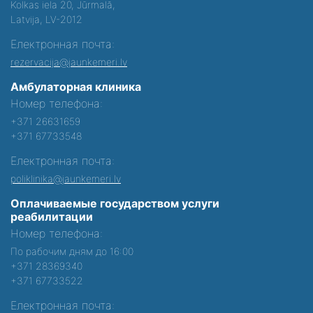
Kolkas iela 20, Jūrmalā,
Latvija, LV-2012
Електронная почта:
rezervacija@jaunkemeri.lv
Амбулаторная клиника
Номер телефона:
+371 26631659
+371 67733548
Електронная почта:
poliklinika@jaunkemeri.lv
Оплачиваемые государством услуги
реабилитации
Номер телефона:
По рабочим дням до 16:00
+371 28369340
+371 67733522
Електронная почта: