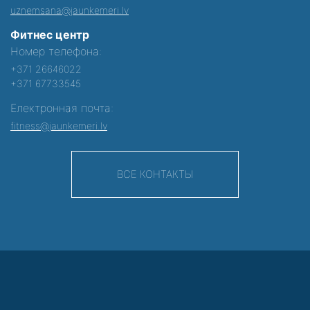
uznemsana@jaunkemeri.lv
Фитнес центр
Номер телефона:
+371 26646022
+371 67733545
Електронная почта:
fitness@jaunkemeri.lv
ВСЕ КОНТАКТЫ