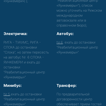
"Реабилитационный центр
«Яункемери»)
);
«Яункемеры»"), список
можно уточнить на Рижском
международном
автовокзале или в
справочном бюро);
Электричка:
Автобус:
РИГА - ТУКУМС, РИГА -
Nr.6
, ехать до остановки
СЛОКА до остановки
"Реабилитационный центр
"Слока", но затем пересесть
«Яункемеры»".
на автобус Nr. 6 СЛОКА -
ЯУНКЕМЕРИ и ехать до
остановки
"Реабилитационный центр
«Яункемеры»".
Минибус:
Трансфер:
Nr.5
,ехать до остановки
По предварительной
"Реабилитационный центр
договоренности центр
«Яункемеры»".
обеспечивает прием гостей