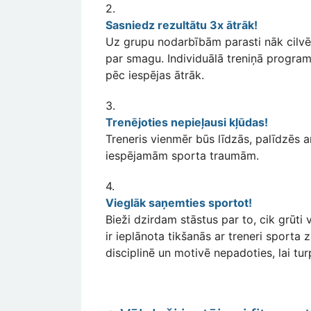
2.
Sasniedz rezultātu 3x ātrāk!
Uz grupu nodarbībām parasti nāk cilvēki
par smagu. Individuālā treniņā programm
pēc iespējas ātrāk.
3.
Trenējoties nepieļausi kļūdas!
Treneris vienmēr būs līdzās, palīdzēs 
iespējamām sporta traumām.
4.
Vieglāk saņemties sportot!
Bieži dzirdam stāstus par to, cik grūti
ir ieplānota tikšanās ar treneri sporta z
disciplinē un motivē nepadoties, lai tur