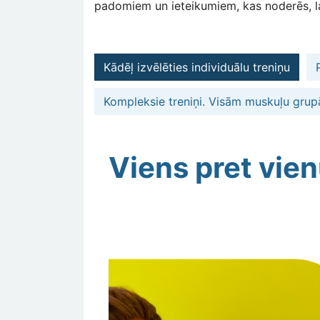
padomiem un ieteikumiem, kas noderēs, la
Kādēļ izvēlēties individuālu treniņu
Kompleksie treniņi. Visām muskuļu gru
Viens pret vien
Изображение