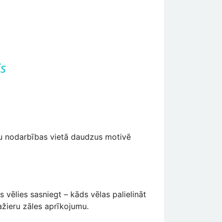
rupu nodarbības vietā daudzus motivē
s vēlies sasniegt – kāds vēlas palielināt
ažieru zāles aprīkojumu.