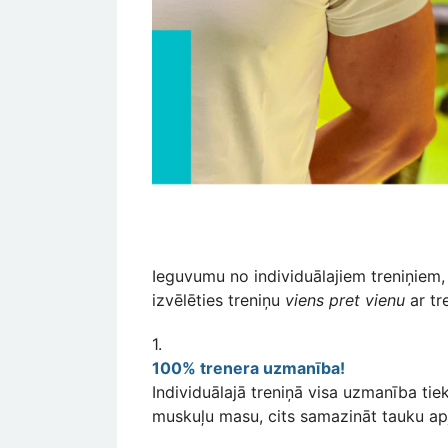
Ieguvumu no individuālajiem treniņiem, 
izvēlēties treniņu
viens pret vienu
ar tre
1.
100% trenera uzmanība!
Individuālajā treniņā visa uzmanība tiek
muskuļu masu, cits samazināt tauku apj