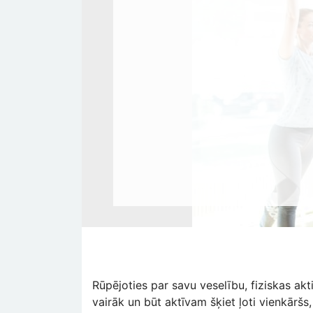
Rūpējoties par savu veselību, fiziskas akti
vairāk un būt aktīvam šķiet ļoti vienkāršs