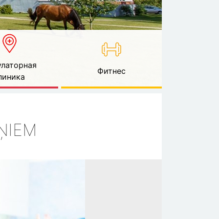
латорная
Фитнес
линика
IŅIEM