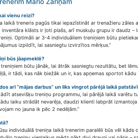
 trenerim Mario Zariņam
kai vienu reizi?
a laikā treneris pagūs tikai iepazīstināt ar trenažieru zāles 
inventāra klāsts ir ļoti plašs, arī muskuļu grupu ir daudz – 
reniņi. Optimāli ar 3-4 individuāliem treniņiem būtu pietiekam
ājumus izpildīt, lai sasniegtu izvirzītos mērķus.”
niņi būs jāapmeklē?
uz treniņiem būtu jānāk, lai ātrāk sasniegtu rezultātu, bet lē
edēļā, ir tādi, kas nāk biežāk un ir, kas apņemas sportot kādu
dos arī “mājas darbus” un liks vingrot pārējā laikā patstāvī
tādīt atsevišķu treniņu programmu, lai pārējā laikā varētu t
du laiku strādāt nevarēja, daudzi klienti labprāt izmantoja 
vojam no jauna ik pēc 2 nedēļām.”
atā?
su individuālā treniņa laikā trenerim paralēli būs vēl kāds ci
duālo treniņu vienlaikus mēdz nākt divi draugi vai pāris – sa