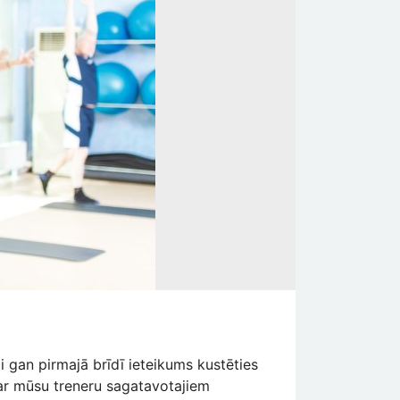
ai gan pirmajā brīdī ieteikums kustēties
s ar mūsu treneru sagatavotajiem