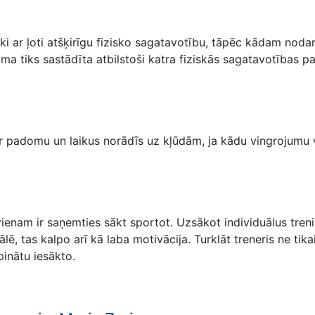
 ar ļoti atšķirīgu fizisko sagatavotību, tāpēc kādam nodarb
a tiks sastādīta atbilstoši katra fiziskās sagatavotības pak
ar padomu un laikus norādīs uz kļūdām, ja kādu vingrojumu 
 vienam ir saņemties sākt sportot. Uzsākot individuālus treni
ālē, tas kalpo arī kā laba motivācija. Turklāt treneris ne tik
pinātu iesākto.