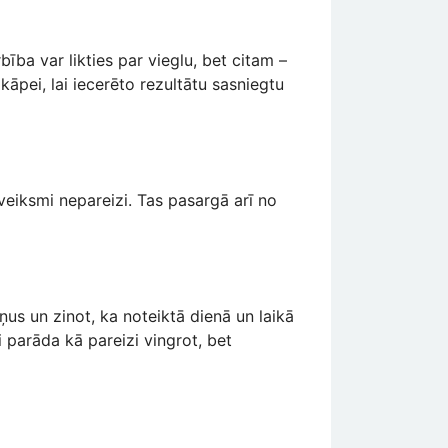
ība var likties par vieglu, bet citam –
āpei, lai iecerēto rezultātu sasniegtu
veiksmi nepareizi. Tas pasargā arī no
ņus un zinot, ka noteiktā dienā un laikā
ai parāda kā pareizi vingrot, bet