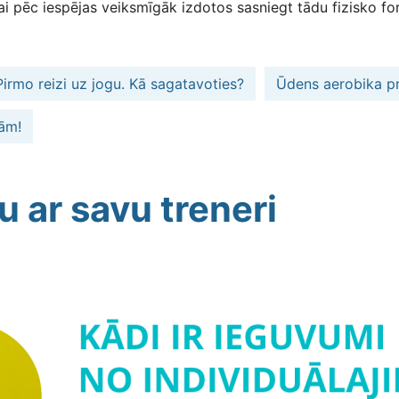
i pēc iespējas veiksmīgāk izdotos sasniegt tādu fizisko fo
Pirmo reizi uz jogu. Kā sagatavoties?
Ūdens aerobika pr
pām!
u ar savu treneri