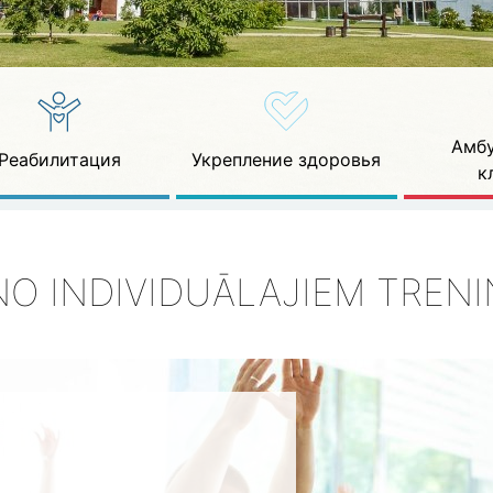
Амбу
Реабилитация
Укрепление здоровья
к
 NO INDIVIDUĀLAJIEM TREN