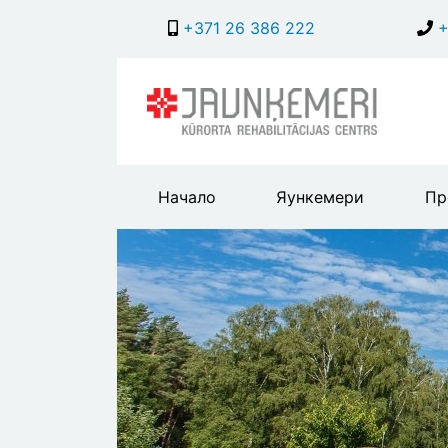
+371 26 386 222
+
Main
Начало
Яункемери
Пр
header
menu