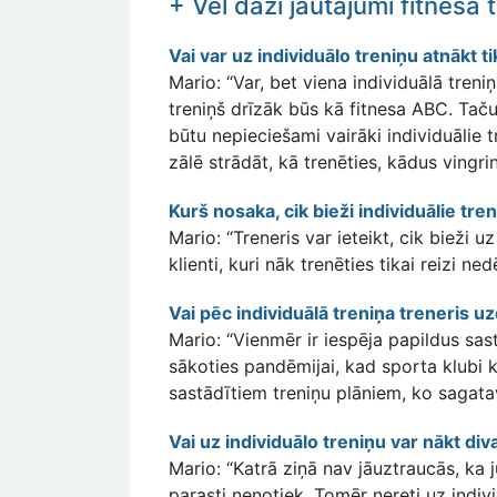
+ Vēl daži jautājumi fitnesa
Vai var uz individuālo treniņu atnākt ti
Mario: “Var, bet viena individuālā treniņ
treniņš drīzāk būs kā fitnesa ABC. Taču 
būtu nepieciešami vairāki individuālie t
zālē strādāt, kā trenēties, kādus vingrin
Kurš nosaka, cik bieži individuālie tre
Mario: “Treneris var ieteikt, cik bieži 
klienti, kuri nāk trenēties tikai reizi n
Vai pēc individuālā treniņa treneris uz
Mario: “Vienmēr ir iespēja papildus sas
sākoties pandēmijai, kad sporta klubi kā
sastādītiem treniņu plāniem, ko sagata
Vai uz individuālo treniņu var nākt div
Mario: “Katrā ziņā nav jāuztraucās, ka jū
parasti nenotiek. Tomēr nereti uz indivi