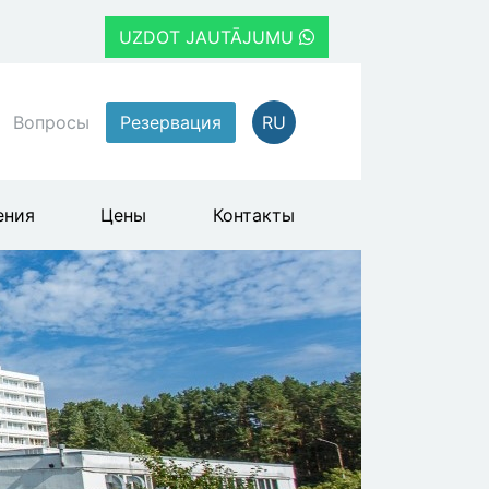
UZDOT JAUTĀJUMU
Вопросы
Резервация
RU
ения
Цены
Контакты