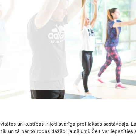
vitātes un kustības ir ļoti svarīga profilakses sastāvdaļa. L
, tik un tā par to rodas dažādi jautājumi. Šeit var iepazītie