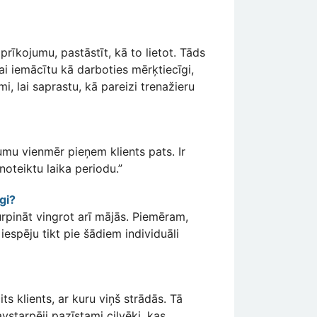
aprīkojumu, pastāstīt, kā to lietot. Tāds
lai iemācītu kā darboties mērķtiecīgi,
i, lai saprastu, kā pareizi trenažieru
mumu vienmēr pieņem klients pats. Ir
 noteiktu laika periodu.”
gi?
urpināt vingrot arī mājās. Piemēram,
iespēju tikt pie šādiem individuāli
ts klients, ar kuru viņš strādās. Tā
vstarpēji pazīstami cilvēki, kas