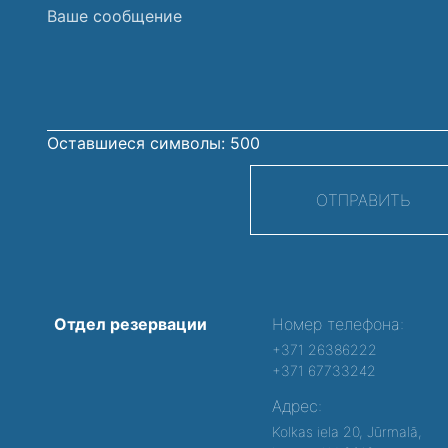
Ваше
сообщение
Оставшиеся символы:
500
ОТПРАВИТЬ
Отдел резервации
Номер телефона:
+371 26386222
+371 67733242
Адрес:
Kolkas iela 20, Jūrmalā,