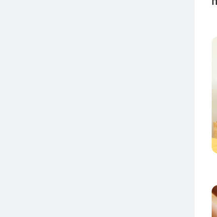
П
И
И