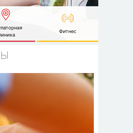
латорная
Фитнес
линика
ТЫ