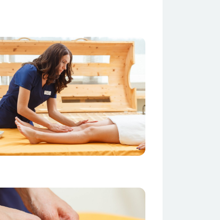
жение
жение