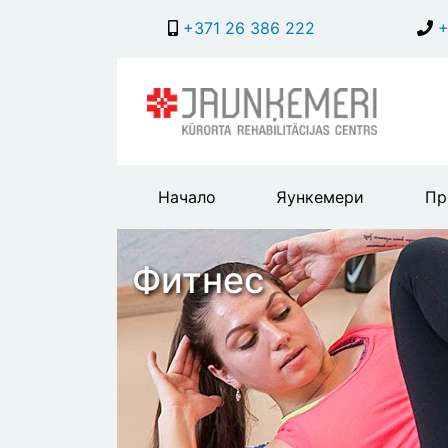
+371 26 386 222
+
Main
Начало
Яункемери
Пр
header
menu
Фитнес