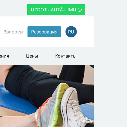
UZDOT JAUTĀJUMU
Вопросы
Резервация
RU
ения
Цены
Контакты