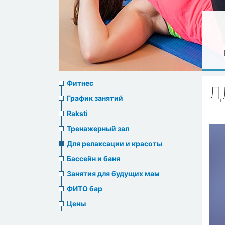
Sports
Фитнес
Д
menu
График занятий
Raksti
Тренажерный зал
Для релаксации и красоты
Бассейн и баня
Занятия для будущих мам
ФИТО бар
Цены