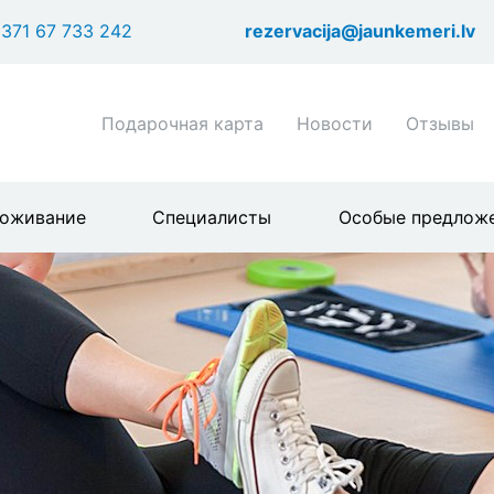
Перейти
371 67 733 242
rezervacija@jaunkemeri.lv
к
основному
содержанию
Shortcuts
Подарочная карта
Новости
Отзывы
header
menu
оживание
Специалисты
Особые предлож