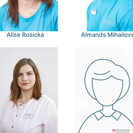
Alise
Rosicka
Almands
Mihailov