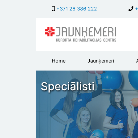
+371 26 386 222
+
Main
Home
Jaunķemeri
header
menu
Speciālisti