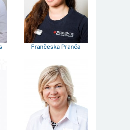
s
Frančeska
Pranča