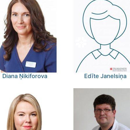
Diana
Ņikiforova
Edīte
Janelsiņa