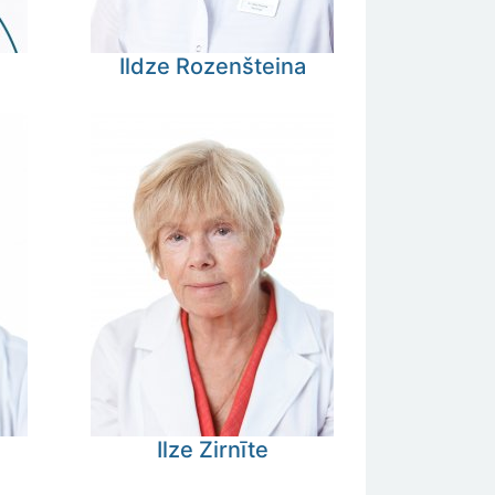
Ildze
Rozenšteina
Ilze
Zirnīte