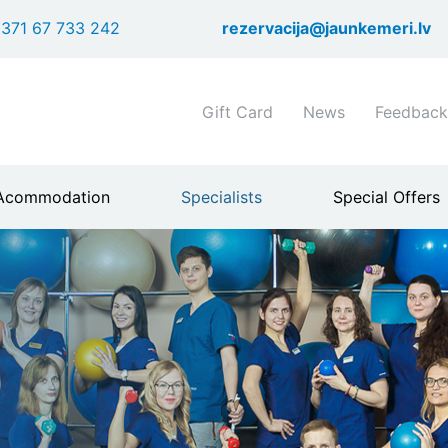
Skip
371 67 733 242
rezervacija@jaunkemeri.lv
to
main
content
Shortcuts
Gift Card
News
Feedback
header
menu
Acommodation
Specialists
Special Offers