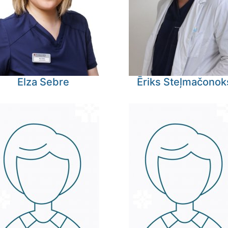
Elza
Sebre
Ēriks
Steļmačonok