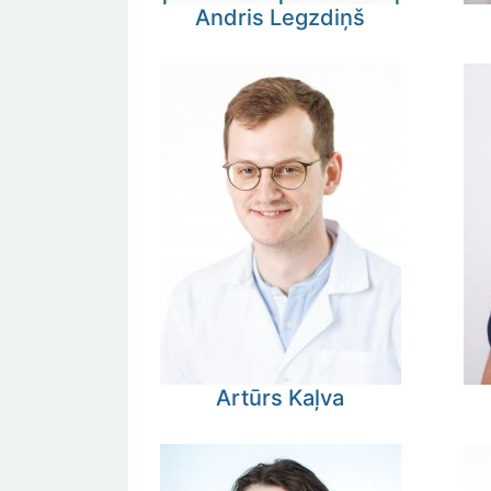
Andris
Legzdiņš
Artūrs
Kaļva