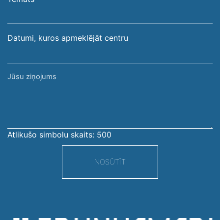
adrese
Datumi, kuros apmeklējāt centru
Jūsu
ziņojums
Atlikušo simbolu skaits:
500
NOSŪTĪT