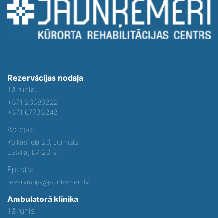
Rezervācijas nodaļa
Tālrunis:
+371 26386222
+371 67733242
Adrese:
Kolkas iela 20, Jūrmalā,
Latvijā, LV-2012
Epasts:
rezervacija@jaunkemeri.lv
Ambulatorā klīnika
Tālrunis: