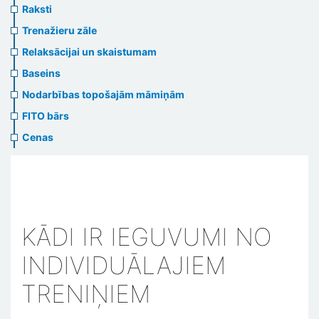
Raksti
Trenažieru zāle
Relaksācijai un skaistumam
Baseins
Nodarbības topošajām māmiņām
FITO bārs
Cenas
KĀDI IR IEGUVUMI NO
INDIVIDUĀLAJIEM
TRENIŅIEM