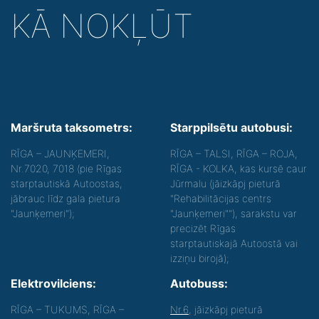
KĀ NOKĻŪT
Maršruta taksometrs:
Starppilsētu autobusi:
RĪGA – JAUNĶEMERI,
RĪGA – TALSI, RĪGA – ROJA,
Nr.7020, 7018 (pie Rīgas
RĪGA - KOLKA, kas kursē caur
starptautiskā Autoostas,
Jūrmalu (jāizkāpj pieturā
jābrauc līdz gala pietura
"Rehabilitācijas centrs
"Jaunķemeri");
"Jaunķemeri""), sarakstu var
precizēt Rīgas
starptautiskajā Autoostā vai
izziņu birojā);
Elektrovilciens:
Autobuss:
RĪGA – TUKUMS, RĪGA –
Nr.6
, jāizkāpj pieturā