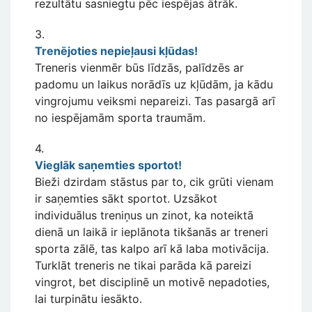
rezultātu sasniegtu pēc iespējas ātrāk.
3.
Trenējoties nepieļausi kļūdas!
Treneris vienmēr būs līdzās, palīdzēs ar
padomu un laikus norādīs uz kļūdām, ja kādu
vingrojumu veiksmi nepareizi. Tas pasargā arī
no iespējamām sporta traumām.
4.
Vieglāk saņemties sportot!
Bieži dzirdam stāstus par to, cik grūti vienam
ir saņemties sākt sportot. Uzsākot
individuālus treniņus un zinot, ka noteiktā
dienā un laikā ir ieplānota tikšanās ar treneri
sporta zālē, tas kalpo arī kā laba motivācija.
Turklāt treneris ne tikai parāda kā pareizi
vingrot, bet disciplinē un motivē nepadoties,
lai turpinātu iesākto.