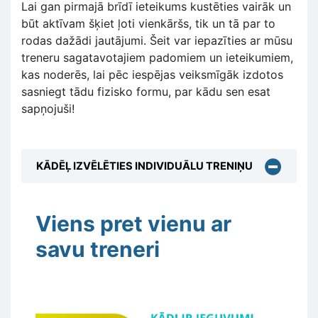
Lai gan pirmajā brīdī ieteikums kustēties vairāk un
būt aktīvam šķiet ļoti vienkāršs, tik un tā par to
rodas dažādi jautājumi. Šeit var iepazīties ar mūsu
treneru sagatavotajiem padomiem un ieteikumiem,
kas noderēs, lai pēc iespējas veiksmīgāk izdotos
sasniegt tādu fizisko formu, par kādu sen esat
sapņojuši!
KĀDĒĻ IZVĒLĒTIES INDIVIDUĀLU TRENIŅU
Viens pret vienu ar
savu treneri
Attēls