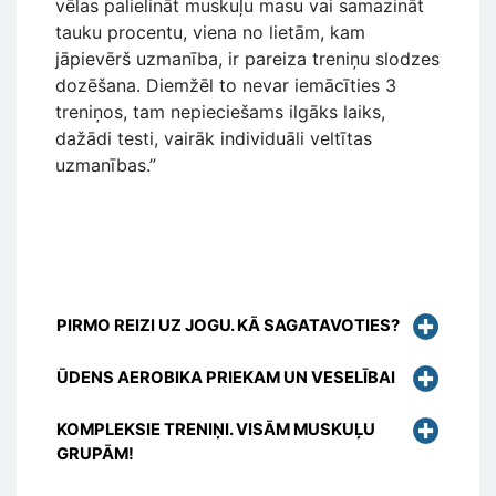
vēlas palielināt muskuļu masu vai samazināt
tauku procentu, viena no lietām, kam
jāpievērš uzmanība, ir pareiza treniņu slodzes
dozēšana. Diemžēl to nevar iemācīties 3
treniņos, tam nepieciešams ilgāks laiks,
dažādi testi, vairāk individuāli veltītas
uzmanības.”
PIRMO REIZI UZ JOGU. KĀ SAGATAVOTIES?
ŪDENS AEROBIKA PRIEKAM UN VESELĪBAI
KOMPLEKSIE TRENIŅI. VISĀM MUSKUĻU
GRUPĀM!