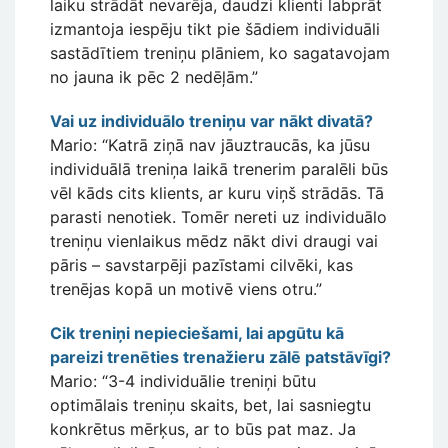
laiku strādāt nevarēja, daudzi klienti labprāt
izmantoja iespēju tikt pie šādiem individuāli
sastādītiem treniņu plāniem, ko sagatavojam
no jauna ik pēc 2 nedēļām.”
Vai uz individuālo treniņu var nākt divatā?
Mario: “Katrā ziņā nav jāuztraucās, ka jūsu
individuālā treniņa laikā trenerim paralēli būs
vēl kāds cits klients, ar kuru viņš strādās. Tā
parasti nenotiek. Tomēr nereti uz individuālo
treniņu vienlaikus mēdz nākt divi draugi vai
pāris – savstarpēji pazīstami cilvēki, kas
trenējas kopā un motivē viens otru.”
Cik treniņi nepieciešami, lai apgūtu kā
pareizi trenēties trenažieru zālē patstāvīgi?
Mario: “3-4 individuālie treniņi būtu
optimālais treniņu skaits, bet, lai sasniegtu
konkrētus mērķus, ar to būs pat maz. Ja