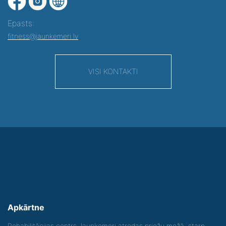
Epasts:
fitness@jaunkemeri.lv
VISI KONTAKTI
Apkārtne
Rehabilitācijas centrs Jaunķemeri atrodas priežu mežā, starp