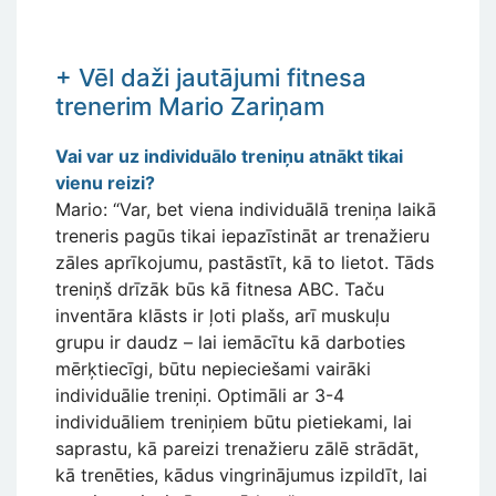
+ Vēl daži jautājumi fitnesa
trenerim Mario Zariņam
Vai var uz individuālo treniņu atnākt tikai
vienu reizi?
Mario: “Var, bet viena individuālā treniņa laikā
treneris pagūs tikai iepazīstināt ar trenažieru
zāles aprīkojumu, pastāstīt, kā to lietot. Tāds
treniņš drīzāk būs kā fitnesa ABC. Taču
inventāra klāsts ir ļoti plašs, arī muskuļu
grupu ir daudz – lai iemācītu kā darboties
mērķtiecīgi, būtu nepieciešami vairāki
individuālie treniņi. Optimāli ar 3-4
individuāliem treniņiem būtu pietiekami, lai
saprastu, kā pareizi trenažieru zālē strādāt,
kā trenēties, kādus vingrinājumus izpildīt, lai