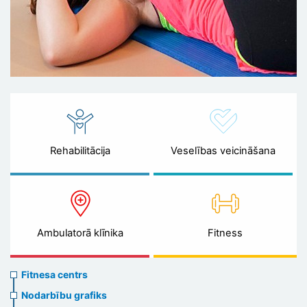
Rehabilitācija
Veselības veicināšana
Ambulatorā klīnika
Fitness
Sports
Fitnesa centrs
menu
Nodarbību grafiks