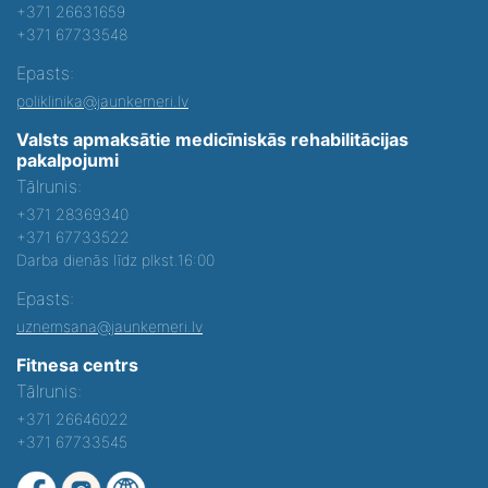
+371 26631659
+371 67733548
Epasts:
poliklinika@jaunkemeri.lv
Valsts apmaksātie medicīniskās rehabilitācijas
pakalpojumi
Tālrunis:
+371 28369340
+371 67733522
Darba dienās līdz plkst.16:00
Epasts:
uznemsana@jaunkemeri.lv
Fitnesa centrs
Tālrunis:
+371 26646022
+371 67733545