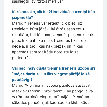
sasniegtu izvirzītos mērķus.”
Kurš nosaka, cik bieži individuālie treniņi būs
jāapmeklē?
Mario: “Treneris var ieteikt, cik bieži uz
treniņiem būtu jānāk, lai ātrāk sasniegtu
rezultātu, bet lēmumu vienmēr pieņem klients
pats. Ir klienti, kuri nāk trenēties tikai reizi
nedēļā, ir tādi, kas nāk biežāk un ir, kas
apņemas sportot kādu noteiktu laika
periodu.”
Vai pēc individuālā treniņa treneris uzdos arī
“mājas darbus” un liks vingrot pārējā laikā
patstāvīgi?
Mario: “Vienmēr ir iespēja papildus sastādīt
atsevišķu treniņu programmu, lai pārējā laikā
varētu turpināt vingrot arī mājās. Piemēram,
sākoties pandēmijai, kad sporta klubi kādu