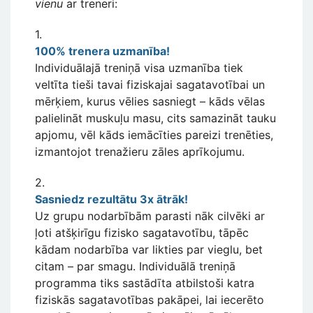
vienu
ar treneri:
1.
100% trenera uzmanība!
Individuālajā treniņā visa uzmanība tiek
veltīta tieši tavai fiziskajai sagatavotībai un
mērķiem, kurus vēlies sasniegt – kāds vēlas
palielināt muskuļu masu, cits samazināt tauku
apjomu, vēl kāds iemācīties pareizi trenēties,
izmantojot trenažieru zāles aprīkojumu.
2.
Sasniedz rezultātu 3x ātrāk!
Uz grupu nodarbībām parasti nāk cilvēki ar
ļoti atšķirīgu fizisko sagatavotību, tāpēc
kādam nodarbība var likties par vieglu, bet
citam – par smagu. Individuālā treniņā
programma tiks sastādīta atbilstoši katra
fiziskās sagatavotības pakāpei, lai iecerēto