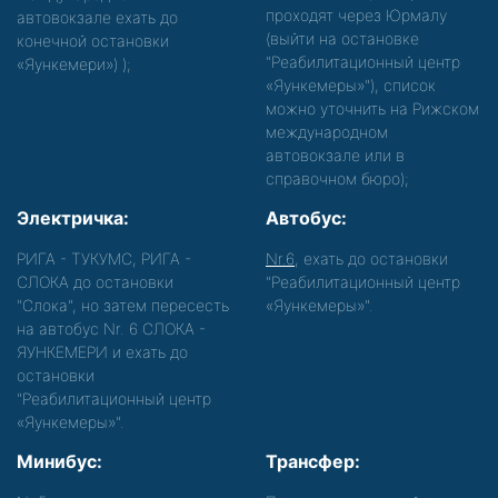
проходят через Юрмалу
автовокзале ехать до
(выйти на остановке
конечной остановки
"Реабилитационный центр
«Яункемери»)
);
«Яункемеры»"), список
можно уточнить на Рижском
международном
автовокзале или в
справочном бюро);
Электричка:
Автобус:
РИГА - ТУКУМС, РИГА -
Nr.6
, ехать до остановки
СЛОКА до остановки
"Реабилитационный центр
"Слока", но затем пересесть
«Яункемеры»".
на автобус Nr. 6 СЛОКА -
ЯУНКЕМЕРИ и ехать до
остановки
"Реабилитационный центр
«Яункемеры»".
Минибус:
Трансфер: