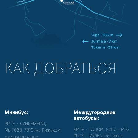
КАК ДОБРАТЬСЯ
Минибус:
Междугородние
автобусы:
РИГА - ЯУНКЕМЕРИ,
РИГА - ТАЛСИ, РИГА - РОЯ,
Nр.7020, 7018 (на Рижском
РИГА - КОЛКА, которые
международном