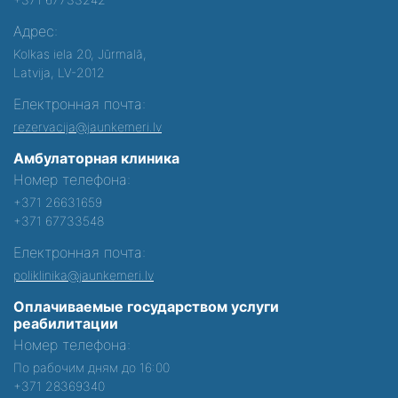
Адрес:
Kolkas iela 20, Jūrmalā,
Latvija, LV-2012
Електронная почта:
rezervacija@jaunkemeri.lv
Амбулаторная клиника
Номер телефона:
+371 26631659
+371 67733548
Електронная почта:
poliklinika@jaunkemeri.lv
Оплачиваемые государством услуги
реабилитации
Номер телефона:
По рабочим дням до 16:00
+371 28369340