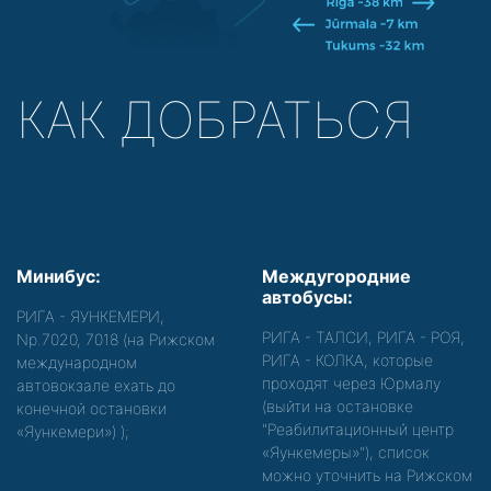
КАК ДОБРАТЬСЯ
Минибус:
Междугородние
автобусы:
РИГА - ЯУНКЕМЕРИ,
РИГА - ТАЛСИ, РИГА - РОЯ,
Nр.7020, 7018 (на Рижском
РИГА - КОЛКА, которые
международном
проходят через Юрмалу
автовокзале ехать до
(выйти на остановке
конечной остановки
"Реабилитационный центр
«Яункемери»)
);
«Яункемеры»"), список
можно уточнить на Рижском