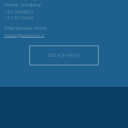
Номер телефона:
+371 26646022
+371 67733545
Електронная почта:
fitness@jaunkemeri.lv
ВСЕ КОНТАКТЫ