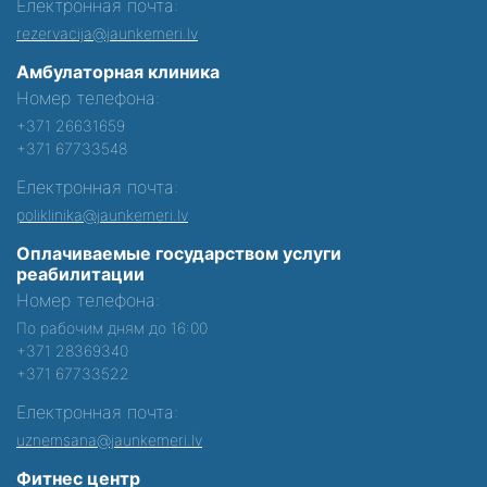
Електронная почта:
rezervacija@jaunkemeri.lv
Амбулаторная клиника
Номер телефона:
+371 26631659
+371 67733548
Електронная почта:
poliklinika@jaunkemeri.lv
Оплачиваемые государством услуги
реабилитации
Номер телефона:
По рабочим дням до 16:00
+371 28369340
+371 67733522
Електронная почта:
uznemsana@jaunkemeri.lv
Фитнес центр