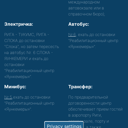
международном
автовокзале или в
справочном бюро);
Электричка:
Автобус:
РИГА - ТУКУМС, РИГА -
Nr.6
, ехать до остановки
СЛОКА до остановки
"Реабилитационный центр
"Слока", но затем пересесть
«Яункемеры»".
на автобус Nr. 6 СЛОКА -
ЯУНКЕМЕРИ и ехать до
остановки
"Реабилитационный центр
«Яункемеры»".
Минибус:
Трансфер:
Nr.5
,ехать до остановки
По предварительной
"Реабилитационный центр
договоренности центр
«Яункемеры»".
обеспечивает прием гостей
в аэропорту Риги,
автовокзале, порту и
Privacy settings
вокзале, а также