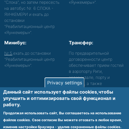
"Слока", но затем пересесть
«Яункемеры»".
на автобус Nr. 6 СЛОКА -
ЯУНКЕМЕРИ и ехать до
остановки
"Реабилитационный центр
«Яункемеры»".
Минибус:
Трансфер:
Nr.5
,ехать до остановки
По предварительной
"Реабилитационный центр
договоренности центр
«Яункемеры»".
обеспечивает прием гостей
в аэропорту Риги,
автовокзале, порту и
Privacy settings
вокзале, а также
сопровождение. Просьба
Данный сайт использует файлы cookies,чтобы
звонить, чтобы уточнить
улучшить и оптимизировать cвой функционал и
детали.
работу.
Обеспечиваем доступность среды для лиц с
Продолжая использовать сайт, Вы соглашаетесь на использование
функциональными нарушениями.
файлов cookies. Свое согласие Вы можете отозвать в любое время,
Footer
изменив настройки браузера - удалив сохраненные файлы cookies.