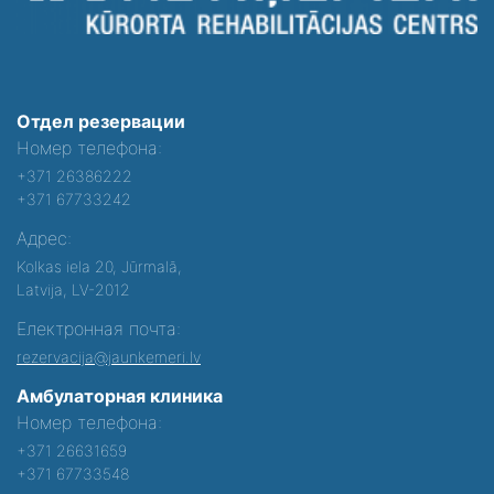
Отдел резервации
Номер телефона:
+371 26386222
+371 67733242
Адрес:
Kolkas iela 20, Jūrmalā,
Latvija, LV-2012
Електронная почта:
rezervacija@jaunkemeri.lv
Амбулаторная клиника
Номер телефона:
+371 26631659
+371 67733548