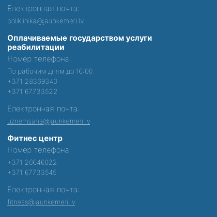
Електронная почта:
poliklinika@jaunkemeri.lv
Оплачиваемые государством услуги
реабилитации
Номер телефона:
По рабочим дням до 16:00
+371 28369340
+371 67733522
Електронная почта:
uznemsana@jaunkemeri.lv
Фитнес центр
Номер телефона:
+371 26646022
+371 67733545
Електронная почта:
fitness@jaunkemeri.lv