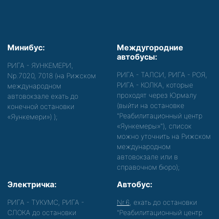
Минибус:
Междугородние
автобусы:
РИГА - ЯУНКЕМЕРИ,
РИГА - ТАЛСИ, РИГА - РОЯ,
Nр.7020, 7018 (на Рижском
РИГА - КОЛКА, которые
международном
проходят через Юрмалу
автовокзале ехать до
(выйти на остановке
конечной остановки
"Реабилитационный центр
«Яункемери»)
);
«Яункемеры»"), список
можно уточнить на Рижском
международном
автовокзале или в
справочном бюро);
Электричка:
Автобус:
РИГА - ТУКУМС, РИГА -
Nr.6
, ехать до остановки
СЛОКА до остановки
"Реабилитационный центр