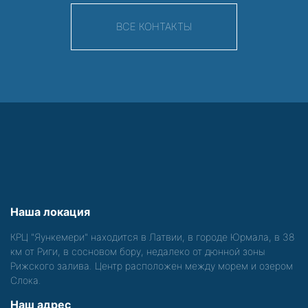
ВСЕ КОНТАКТЫ
Наша локация
КРЦ "Яункемери" находится в Латвии, в городе Юрмала, в 38
км от Риги, в сосновом бору, недалеко от дюнной зоны
Рижского залива. Центр расположен между морем и озером
Слока.
Наш адрес