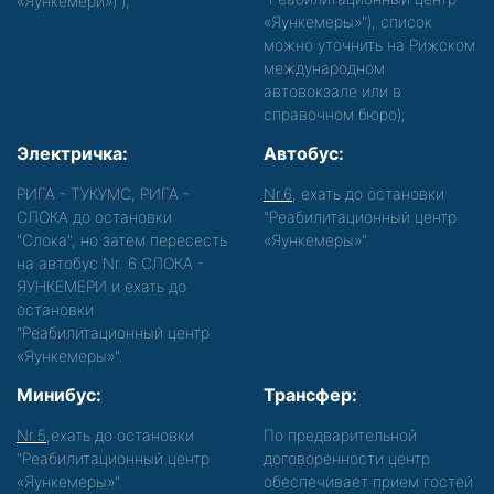
«Яункемери»)
);
«Яункемеры»"), список
можно уточнить на Рижском
международном
автовокзале или в
справочном бюро);
Электричка:
Автобус:
РИГА - ТУКУМС, РИГА -
Nr.6
, ехать до остановки
СЛОКА до остановки
"Реабилитационный центр
"Слока", но затем пересесть
«Яункемеры»".
на автобус Nr. 6 СЛОКА -
ЯУНКЕМЕРИ и ехать до
остановки
"Реабилитационный центр
«Яункемеры»".
Минибус:
Трансфер:
Nr.5
,ехать до остановки
По предварительной
"Реабилитационный центр
договоренности центр
«Яункемеры»".
обеспечивает прием гостей