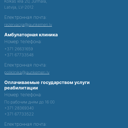
Kolkas iela 20, Jūrmalā,
Latvija, LV-2012
Електронная почта:
rezervacija@jaunkemeri.lv
Амбулаторная клиника
Номер телефона:
+371 26631659
+371 67733548
Електронная почта:
poliklinika@jaunkemeri.lv
Оплачиваемые государством услуги
реабилитации
Номер телефона:
По рабочим дням до 16:00
+371 28369340
+371 67733522
Електронная почта: