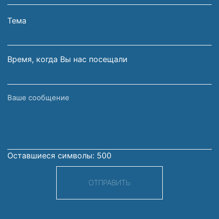
Вашей
фамилия
электронной
Тема
почты
Время, когда Вы нас посещали
Ваше
сообщение
Оставшиеся символы:
500
ОТПРАВИТЬ