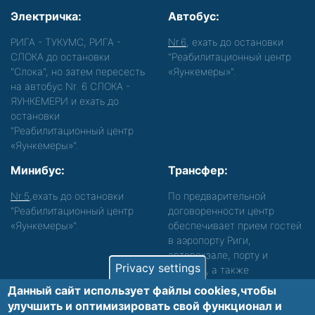
Электричка:
Автобус:
РИГА - ТУКУМС, РИГА -
Nr.6
, ехать до остановки
СЛОКА до остановки
"Реабилитационный центр
"Слока", но затем пересесть
«Яункемеры»".
на автобус Nr. 6 СЛОКА -
ЯУНКЕМЕРИ и ехать до
остановки
"Реабилитационный центр
«Яункемеры»".
Минибус:
Трансфер:
Nr.5
,ехать до остановки
По предварительной
"Реабилитационный центр
договоренности центр
«Яункемеры»".
обеспечивает прием гостей
в аэропорту Риги,
автовокзале, порту и
Privacy settings
вокзале, а также
сопровождение. Просьба
Данный сайт использует файлы cookies,чтобы
звонить, чтобы уточнить
улучшить и оптимизировать cвой функционал и
детали.