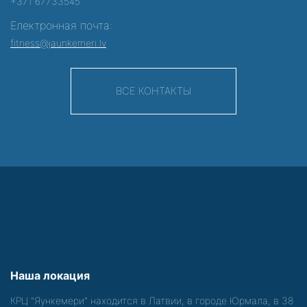
+371 67733545
Електронная почта:
fitness@jaunkemeri.lv
ВСЕ КОНТАКТЫ
Наша локация
КРЦ "Яункемери" находится в Латвии, в городе Юрмала, в 38