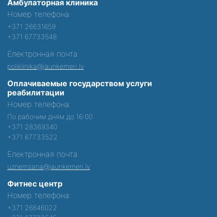
Амбулаторная клиника
Номер телефона:
+371 26631659
+371 67733548
Електронная почта:
poliklinika@jaunkemeri.lv
Оплачиваемые государством услуги
реабилитации
Номер телефона:
По рабочим дням до 16:00
+371 28369340
+371 67733522
Електронная почта:
uznemsana@jaunkemeri.lv
Фитнес центр
Номер телефона:
+371 26646022