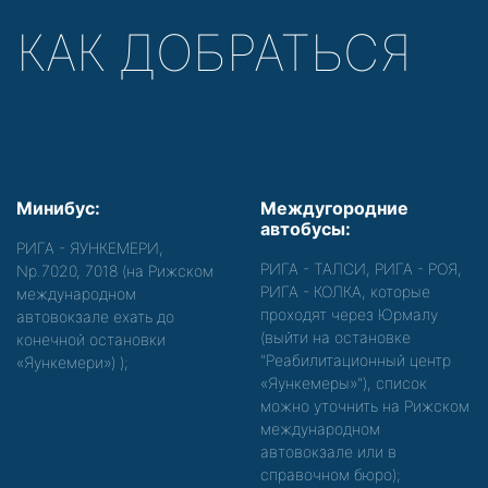
КАК ДОБРАТЬСЯ
Минибус:
Междугородние
автобусы:
РИГА - ЯУНКЕМЕРИ,
РИГА - ТАЛСИ, РИГА - РОЯ,
Nр.7020, 7018 (на Рижском
РИГА - КОЛКА, которые
международном
проходят через Юрмалу
автовокзале ехать до
(выйти на остановке
конечной остановки
"Реабилитационный центр
«Яункемери»)
);
«Яункемеры»"), список
можно уточнить на Рижском
международном
автовокзале или в
справочном бюро);