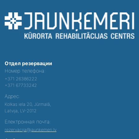
Отдел резервации
Номер телефона:
+371 26386222
+371 67733242
Адрес:
Kolkas iela 20, Jūrmalā,
Latvija, LV-2012
Електронная почта:
rezervacija@jaunkemeri.lv