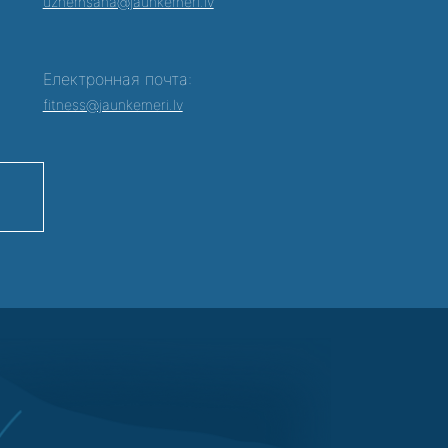
0
uznemsana@jaunkemeri.lv
Електронная почта:
fitness@jaunkemeri.lv