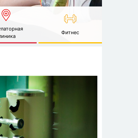
латорная
Фитнес
линика