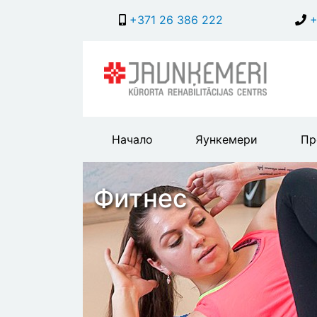
+371 26 386 222
+
Main
Начало
Яункемери
Пр
header
menu
Фитнес