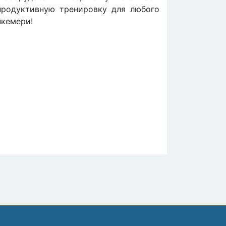
продуктивную тренировку для любого
нкемери!