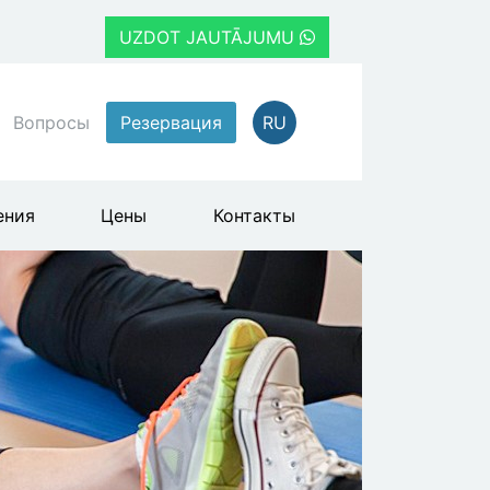
UZDOT JAUTĀJUMU
Вопросы
Резервация
RU
ения
Цены
Контакты