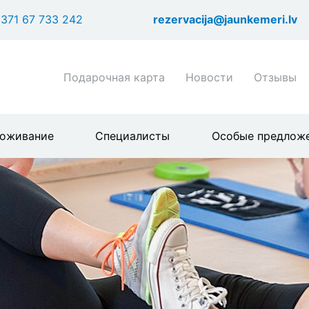
Перейти
371 67 733 242
rezervacija@jaunkemeri.lv
к
основному
содержанию
Shortcuts
Подарочная карта
Новости
Отзывы
header
menu
оживание
Специалисты
Особые предлож