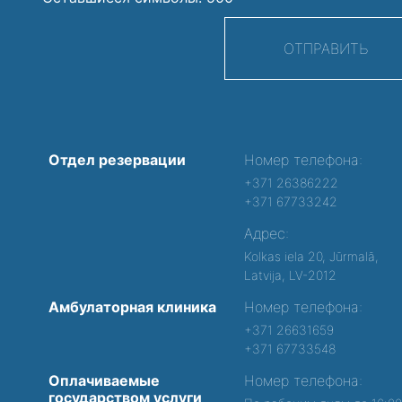
ОТПРАВИТЬ
Отдел резервации
Номер телефона:
+371 26386222
+371 67733242
Адрес:
Kolkas iela 20, Jūrmalā,
Latvija, LV-2012
Амбулаторная клиника
Номер телефона:
+371 26631659
+371 67733548
Оплачиваемые
Номер телефона:
государством услуги