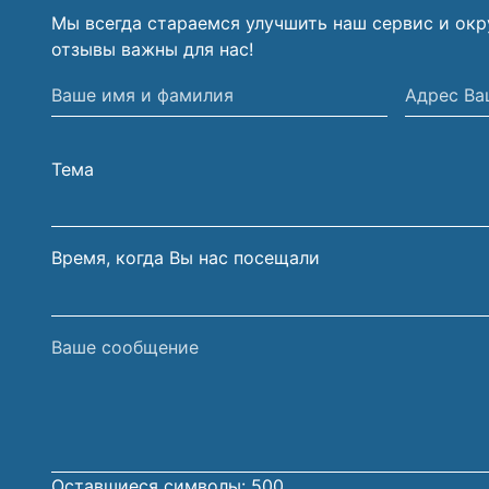
Мы всегда стараемся улучшить наш сервис и ок
отзывы важны для нас!
Ваше
Адрес
имя
Вашей
и
электрон
Тема
фамилия
почты
Время, когда Вы нас посещали
Ваше
сообщение
Оставшиеся символы:
500