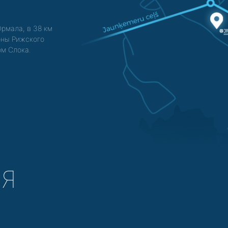
Юрмала, в 38 км
зоны Рижского
ом Слока.
СЯ