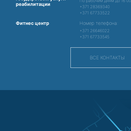
По рабочим дням до 16:0
реабилитации
+371 28369340
+371 67733522
Фитнес центр
Номер телефона:
+371 26646022
+371 67733545
ВСЕ КОНТАКТЫ