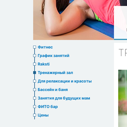
Sports
Фитнес
Т
menu
График занятий
Raksti
Тренажерный зал
Для релаксации и красоты
Бассейн и баня
Занятия для будущих мам
ФИТО бар
Цены