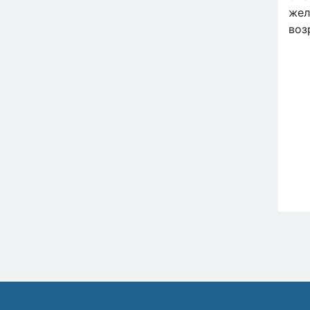
жел
воз