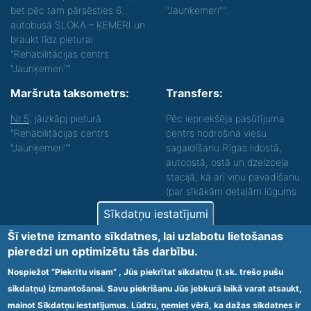
bet pēc tam pārsēsties 6.
"Jaunķemeri"".
autobusā SLOKA – ĶEMERI un
braukt līdz pieturai
"Rehabilitācijas centrs
"Jaunķemeri"".
Maršruta taksometrs:
Transfers:
Nr.5
, jāizkāpj pieturā
Pēc iepriekšēja pasūtījuma
"Rehabilitācijas centrs
centrs nodrošina viesu
"Jaunķemeri""
sagaidīšanu Rīgas lidostā,
autoostā, ostā un dzelzceļa
stacijā, kā arī viņu pavadīšanu
(par sīkākām detaļām lūgums
zvanīt).
Sīkdatņu iestatījumi
Nodrošinām vides piekļūstamību personām ar
Šī vietne izmanto sīkdatnes, lai uzlabotu lietošanas
funkcionāliem traucējumiem! SIA „Sanare-KRC
pieredzi un optimizētu tās darbību.
Jaunķemeri”, Kolkas ielā 20, Jūrmalā ir nodrošināta vides
piekļūstamība personām ar funkcionāliem traucējumiem,
Nospiežot “Piekrītu visam” , Jūs piekrītat sīkdatņu (t.sk. trešo pušu
tādejādi nodrošinot atbilstību Ministru kabineta
sīkdatņu) izmantošanai. Savu piekrišanu Jūs jebkurā laikā varat atsaukt,
2009.gada 20.janvāra noteikumos Nr.60 „Noteikumi par
mainot Sīkdatņu iestatījumus. Lūdzu, ņemiet vērā, ka dažas sīkdatnes ir
obligātajām prasībām ārstniecības iestādēm un to