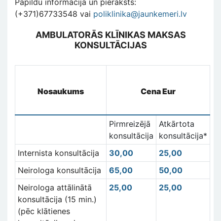
Papildu informācija un pieraksts:
(+371)67733548 vai
poliklinika@jaunkemeri.lv
AMBULATORĀS KLĪNIKAS MAKSAS
KONSULTĀCIJAS
Nosaukums
Cena Eur
Pirmreizējā
Atkārtota
konsultācija
konsultācija*
Internista konsultācija
30,00
25,00
Neirologa konsultācija
65,00
50,00
Neirologa attālinātā
25,00
25,00
konsultācija (15 min.)
(pēc klātienes