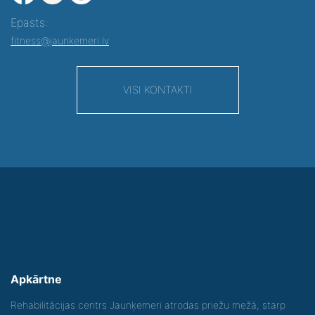
Epasts:
fitness@jaunkemeri.lv
VISI KONTAKTI
Apkārtne
Rehabilitācijas centrs Jaunķemeri atrodas priežu mežā, starp