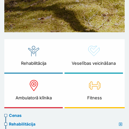
Rehabilitācija
Veselības veicināšana
Ambulatorā klīnika
Fitness
Prices
Cenas
menu
Rehabilitācija