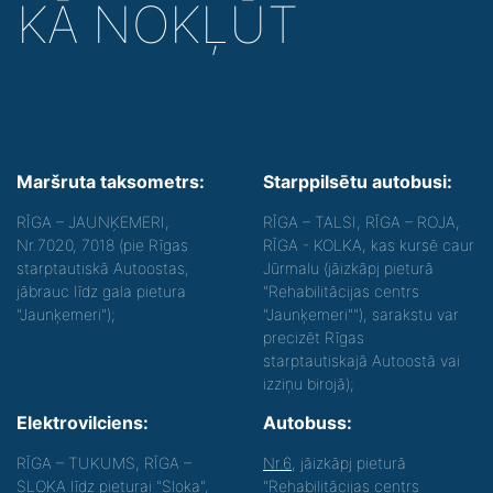
KĀ NOKĻŪT
Maršruta taksometrs:
Starppilsētu autobusi:
RĪGA – JAUNĶEMERI,
RĪGA – TALSI, RĪGA – ROJA,
Nr.7020, 7018 (pie Rīgas
RĪGA - KOLKA, kas kursē caur
starptautiskā Autoostas,
Jūrmalu (jāizkāpj pieturā
jābrauc līdz gala pietura
"Rehabilitācijas centrs
"Jaunķemeri");
"Jaunķemeri""), sarakstu var
precizēt Rīgas
starptautiskajā Autoostā vai
izziņu birojā);
Elektrovilciens:
Autobuss:
RĪGA – TUKUMS, RĪGA –
Nr.6
, jāizkāpj pieturā
SLOKA līdz pieturai "Sloka",
"Rehabilitācijas centrs