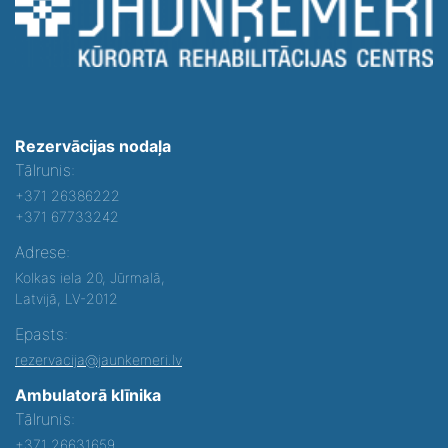
Rezervācijas nodaļa
Tālrunis:
+371 26386222
+371 67733242
Adrese:
Kolkas iela 20, Jūrmalā,
Latvijā, LV-2012
Epasts:
rezervacija@jaunkemeri.lv
Ambulatorā klīnika
Tālrunis:
+371 26631659