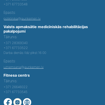
+371 67733548
Epasts:
poliklinika@jaunkemeri.lv
Valsts apmaksātie medicīniskās rehabilitācijas
pakalpojumi
Tālrunis:
+371 28369340
+371 67733522
Darba dienās līdz plkst.16:00
Epasts:
uznemsana@jaunkemeri.lv
Fitnesa centrs
Tālrunis:
+371 26646022
+371 67733545