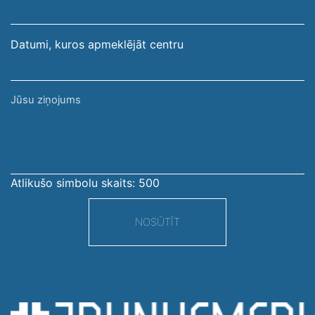
adrese
Datumi, kuros apmeklējāt centru
Jūsu
ziņojums
Atlikušo simbolu skaits:
500
NOSŪTĪT