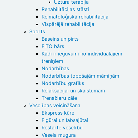
Uztura terapija
Rehabilitācijas stāsti
Reimatoloģiskā rehabilitācija
Vispārējā rehabilitācija
Sports
Baseins un pirts
FITO bārs
Kādi ir ieguvumi no individuālajiem
treniņiem
Nodarbības
Nodarbības topošajām māmiņām
Nodarbību grafiks
Relaksācijai un skaistumam
Trenažieru zāle
Veselības veicināšana
Ekspress kūre
Figūrai un labsajūtai
Restartē veselību
Vesela mugura