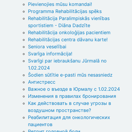
Pievienojies mūsu komandai!
Programma Rehabilitācijas spēks
Rehabilitācija Paralimpiskās vienības
sportistiem - Diāna Dadzīte
Rehabilitācija onkoloģijas pacientiem
Rehabilitācijas centra dāvanu karte!
Seniora veselībai
Svarīga informācija!
Svarīgi par iebraukšanu Jūrmalā no
1.02.2024
Šodien sūtītie e-pasti mūs nesasniedz
Антистресс
Важное о въезде в Юрмалу с 1.02.2024
Изменения в правилах бронирования
Как действовать в случае угрозы в
воздушном пространстве?
Реабилитация для онкологических
пациентов
Ретрит головной боли