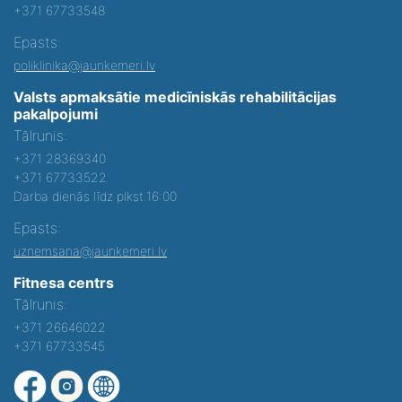
+371 67733548
Epasts:
poliklinika@jaunkemeri.lv
Valsts apmaksātie medicīniskās rehabilitācijas
pakalpojumi
Tālrunis:
+371 28369340
+371 67733522
Darba dienās līdz plkst.16:00
Epasts:
uznemsana@jaunkemeri.lv
Fitnesa centrs
Tālrunis:
+371 26646022
+371 67733545