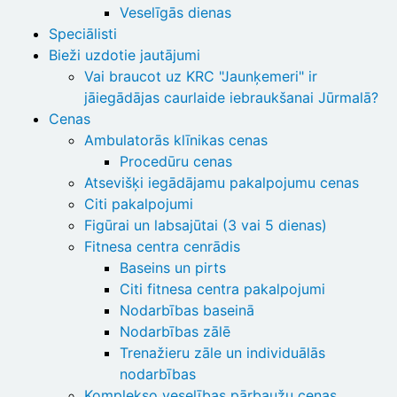
Veselīgās dienas
Speciālisti
Bieži uzdotie jautājumi
Vai braucot uz KRC "Jaunķemeri" ir
jāiegādājas caurlaide iebraukšanai Jūrmalā?
Cenas
Ambulatorās klīnikas cenas
Procedūru cenas
Atsevišķi iegādājamu pakalpojumu cenas
Citi pakalpojumi
Figūrai un labsajūtai (3 vai 5 dienas)
Fitnesa centra cenrādis
Baseins un pirts
Citi fitnesa centra pakalpojumi
Nodarbības baseinā
Nodarbības zālē
Trenažieru zāle un individuālās
nodarbības
Komplekso veselības pārbaužu cenas