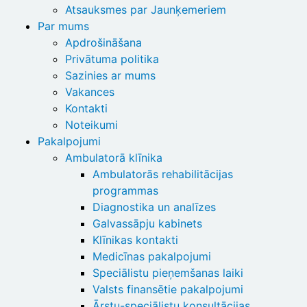
Atsauksmes par Jaunķemeriem
Par mums
Apdrošināšana
Privātuma politika
Sazinies ar mums
Vakances
Kontakti
Noteikumi
Pakalpojumi
Ambulatorā klīnika
Ambulatorās rehabilitācijas
programmas
Diagnostika un analīzes
Galvassāpju kabinets
Klīnikas kontakti
Medicīnas pakalpojumi
Speciālistu pieņemšanas laiki
Valsts finansētie pakalpojumi
Ārstu-speciālistu konsultācijas