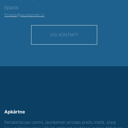
Epasts:
fitness@jaunkemeri.lv
VISI KONTAKTI
Apkārtne
Rehabilitācijas centrs Jaunķemeri atrodas priežu mežā, starp