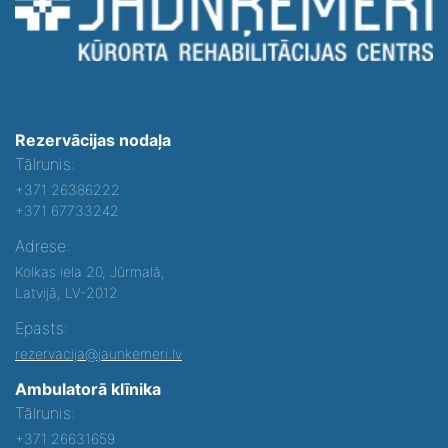
Rezervācijas nodaļa
Tālrunis:
+371 26386222
+371 67733242
Adrese:
Kolkas iela 20, Jūrmalā,
Latvijā, LV-2012
Epasts:
rezervacija@jaunkemeri.lv
Ambulatorā klīnika
Tālrunis:
+371 26631659