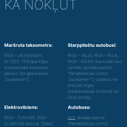
KĀ NOKĻŪT
Maršruta taksometrs:
Starppilsētu autobusi:
RĪGA – JAUNĶEMERI,
RĪGA – TALSI, RĪGA – ROJA,
Nr.7020, 7018 (pie Rīgas
RĪGA - KOLKA, kas kursē caur
starptautiskā Autoostas,
Jūrmalu (jāizkāpj pieturā
jābrauc līdz gala pietura
"Rehabilitācijas centrs
"Jaunķemeri");
"Jaunķemeri""), sarakstu var
precizēt Rīgas
starptautiskajā Autoostā vai
izziņu birojā);
Elektrovilciens:
Autobuss:
RĪGA – TUKUMS, RĪGA –
Nr.6
, jāizkāpj pieturā
SLOKA līdz pieturai "Sloka",
"Rehabilitācijas centrs