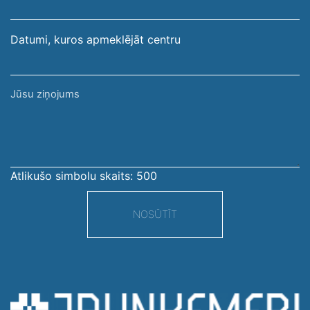
Datumi, kuros apmeklējāt centru
Jūsu
ziņojums
Atlikušo simbolu skaits:
500
NOSŪTĪT