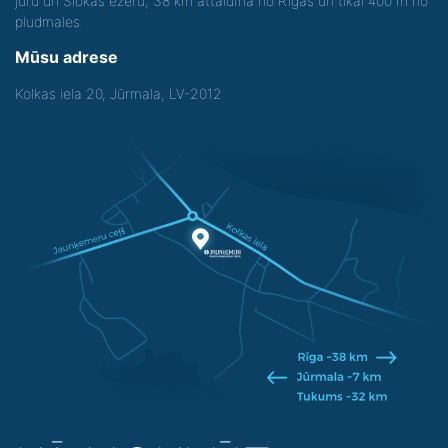
jūru un Slokas ezeru, 38 km attālumā no Rīgas un tikai 400 m no
pludmales.
Mūsu adrese
Kolkas iela 20, Jūrmala, LV-2012