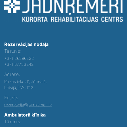
Rezervācijas nodaļa
Tālrunis:
+371 26386222
+371 67733242
Adrese:
Kolkas iela 20, Jūrmalā,
Latvijā, LV-2012
Epasts:
rezervacija@jaunkemeri.lv
Ambulatorā klīnika
Tālrunis: