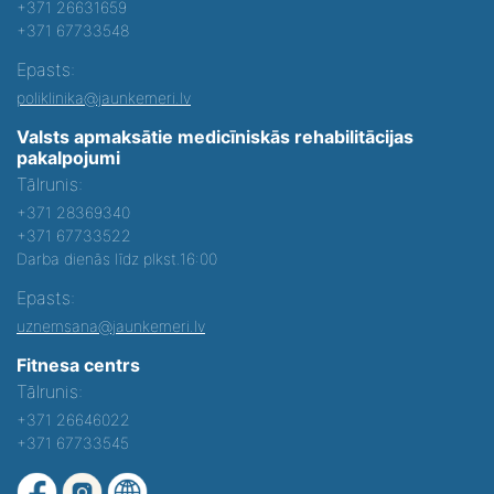
+371 26631659
+371 67733548
Epasts:
poliklinika@jaunkemeri.lv
Valsts apmaksātie medicīniskās rehabilitācijas
pakalpojumi
Tālrunis:
+371 28369340
+371 67733522
Darba dienās līdz plkst.16:00
Epasts:
uznemsana@jaunkemeri.lv
Fitnesa centrs
Tālrunis:
+371 26646022
+371 67733545