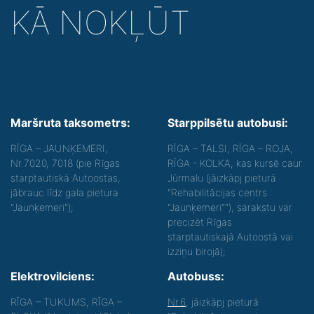
KĀ NOKĻŪT
Maršruta taksometrs:
Starppilsētu autobusi:
RĪGA – JAUNĶEMERI,
RĪGA – TALSI, RĪGA – ROJA,
Nr.7020, 7018 (pie Rīgas
RĪGA - KOLKA, kas kursē caur
starptautiskā Autoostas,
Jūrmalu (jāizkāpj pieturā
jābrauc līdz gala pietura
"Rehabilitācijas centrs
"Jaunķemeri");
"Jaunķemeri""), sarakstu var
precizēt Rīgas
starptautiskajā Autoostā vai
izziņu birojā);
Elektrovilciens:
Autobuss:
RĪGA – TUKUMS, RĪGA –
Nr.6
, jāizkāpj pieturā