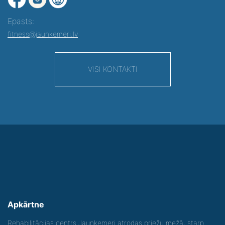
Epasts:
fitness@jaunkemeri.lv
VISI KONTAKTI
Apkārtne
Rehabilitācijas centrs Jaunķemeri atrodas priežu mežā, starp