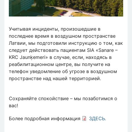
Учитывая инциденты, произошедшие в
последнее время в воздушном пространстве
Латвии, мы подготовили инструкцию о том, как
следует действовать пациентам SIA «Sanare –
KRC Jaunķemeri» в случае, если, находясь в
реабилитационном центре, вы получите на
телефон уведомление об угрозе в воздушном
пространстве над нашей территорией.
Сохраняйте спокойствие – мы позаботимся о
вас!
Более подробная информация
ЗДЕСЬ.