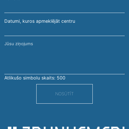
adrese
Datumi, kuros apmeklējāt centru
Jūsu
ziņojums
Atlikušo simbolu skaits:
500
NOSŪTĪT