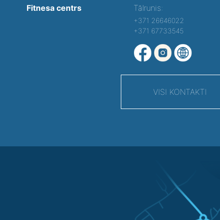
Fitnesa centrs
Tālrunis:
+371 26646022
+371 67733545
VISI KONTAKTI