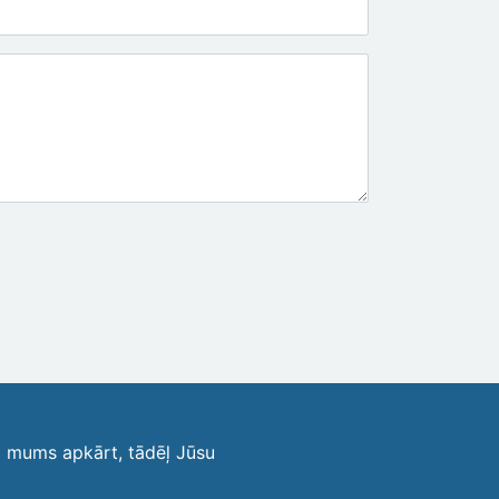
i mums apkārt, tādēļ Jūsu