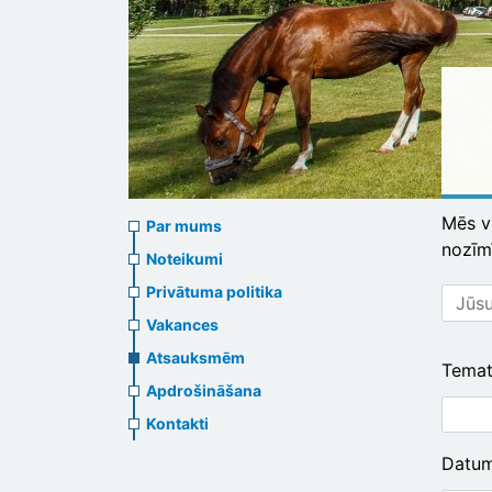
About
Mēs v
Par mums
nozīm
us
Noteikumi
Jūsu
Privātuma politika
header
vārds,
Vakances
menu
uzvār
Atsauksmēm
Temat
Apdrošināšana
Kontakti
Datum