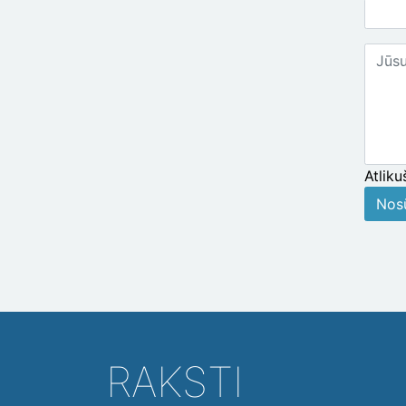
Jūsu
ziņoj
Atliku
Nosū
RAKSTI