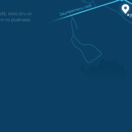
žā, starp jūru un
0 m no pludmales.