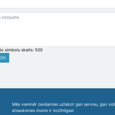
ums
šo simbolu skaits:
500
tīt
Mēs vienmēr cenšamies uzlabot gan servisu, gan vid
atsauksmes mums ir nozīmīgas!