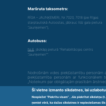
Maršruta taksometrs:
RĪGA – JAUNĶEMERI, Nr.7020, 7018 (pie Rīgas
starptautiskā Autoostas, jābrauc līdz gala pietura
"Jaunķemeri");
Autobuss:
Nr.6
, jāizkāpj pieturā "Rehabilitācijas centrs
"Jaunķemeri"".
Nodrošinām vides piekļūstamību personām ar
piekļūstamība personām ar funkcionāliem t
„Noteikumi par obligātajām prasībām ārstni
Šī vietne izmanto sīkdatnes, lai uzlabot
Ārstniecības iestādes kods 1300 – 64003
Nospiežot “Piekrītu visam” , Jūs piekrītat sīkdatņu (
ņemiet vērā, ka dažas sīkdatnes ir nepieciešamas šīs 