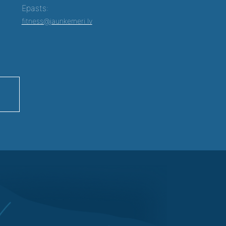
Epasts:
fitness@jaunkemeri.lv