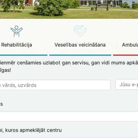
Rehabilitācija
Veselības veicināšana
Ambula
ienmēr cenšamies uzlabot gan servisu, gan vidi mums apkā
īgas!
Jūsu
e-
ds
pasta
s
adrese
i, kuros apmeklējāt centru