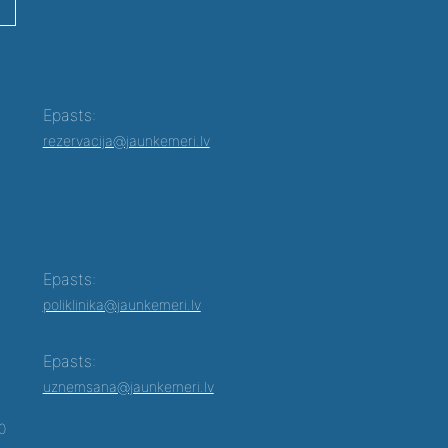
Epasts:
rezervacija@jaunkemeri.lv
Epasts:
poliklinika@jaunkemeri.lv
Epasts:
uznemsana@jaunkemeri.lv
00