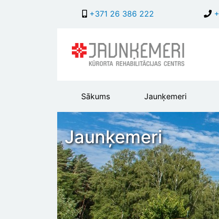
+371 26 386 222
+
Main
Sākums
Jaunķemeri
header
menu
Jaunķemeri