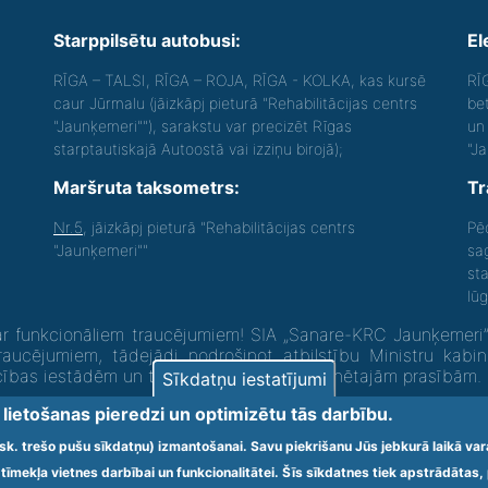
Starppilsētu autobusi:
El
RĪGA – TALSI, RĪGA – ROJA, RĪGA - KOLKA, kas kursē
RĪ
caur Jūrmalu (jāizkāpj pieturā "Rehabilitācijas centrs
be
"Jaunķemeri""), sarakstu var precizēt Rīgas
un 
starptautiskajā Autoostā vai izziņu birojā);
"J
Maršruta taksometrs:
Tr
Nr.5
, jāizkāpj pieturā "Rehabilitācijas centrs
Pē
"Jaunķemeri""
sa
st
lū
 funkcionāliem traucējumiem! SIA „Sanare-KRC Jaunķemeri”, K
raucējumiem, tādejādi nodrošinot atbilstību Ministru kabi
ecības iestādēm un to struktūrvienībām” minētajām prasībām.
Sīkdatņu iestatījumi
u lietošanas pieredzi un optimizētu tās darbību.
t.sk. trešo pušu sīkdatņu) izmantošanai. Savu piekrišanu Jūs jebkurā laikā va
tīmekļa vietnes darbībai un funkcionalitātei. Šīs sīkdatnes tiek apstrādāta