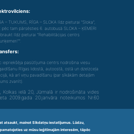
ektrovilciens:
GA – TUKUMS, RĪGA – SLOKA līdz pieturai "Sloka",
t pēc tam pārsēsties 6. autobusā SLOKA – ĶEMERI
braukt līdz pieturai "Rehabilitācijas centrs
aunķemeri"".
ansfers:
c iepriekšēja pasūtījuma centrs nodrošina viesu
gaidīšanu Rīgas lidostā, autoostā, ostā un dzelzceļa
acijā, kā arī viņu pavadīšanu (par sīkākām detaļām
gums zvanīt).
olkas ielā 20, Jūrmalā ir nodrošināta vides
neta 2009.gada 20.janvāra noteikumos Nr.60
rat atsaukt, mainot Sīkdatņu iestatījumus. Lūdzu,
s, pamatojoties uz mūsu leģitīmajām interesēm, tāpēc