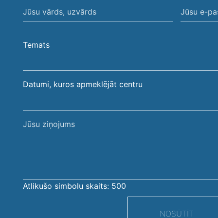
Jūsu
Jūsu
vārds,
e-
uzvārds
pasta
Temats
adrese
Datumi, kuros apmeklējāt centru
Jūsu
ziņojums
Atlikušo simbolu skaits:
500
NOSŪTĪT