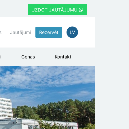
UZDOT JAUTĀJUMU
s
Jautājumi
Rezervēt
LV
i
Cenas
Kontakti