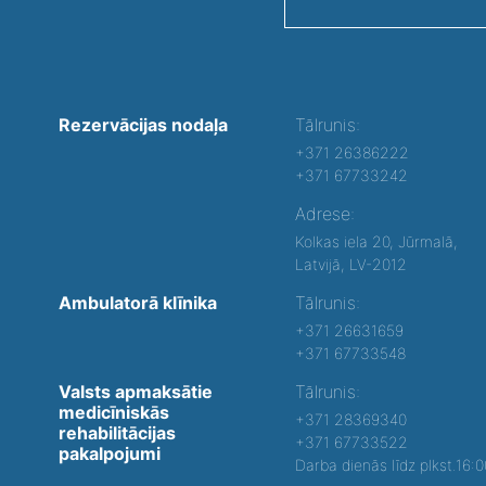
Rezervācijas nodaļa
Tālrunis:
+371 26386222
+371 67733242
Adrese:
Kolkas iela 20, Jūrmalā,
Latvijā, LV-2012
Ambulatorā klīnika
Tālrunis:
+371 26631659
+371 67733548
Valsts apmaksātie
Tālrunis:
medicīniskās
+371 28369340
rehabilitācijas
+371 67733522
pakalpojumi
Darba dienās līdz plkst.16: