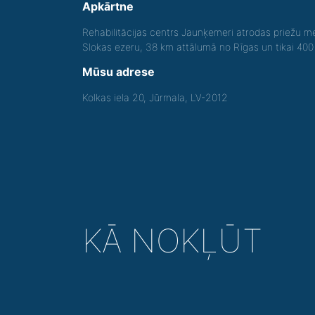
Apkārtne
Rehabilitācijas centrs Jaunķemeri atrodas priežu me
Slokas ezeru, 38 km attālumā no Rīgas un tikai 40
Mūsu adrese
Kolkas iela 20, Jūrmala, LV-2012
KĀ NOKĻŪT