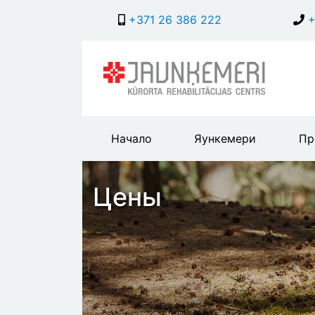
+371 26 386 222
+
Main
Начало
Яункемери
Пр
header
menu
Цены