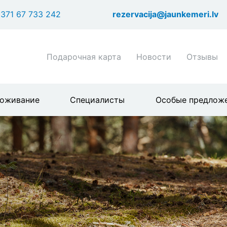
Перейти
371 67 733 242
rezervacija@jaunkemeri.lv
к
основному
содержанию
Shortcuts
Подарочная карта
Новости
Отзывы
header
menu
оживание
Специалисты
Особые предлож