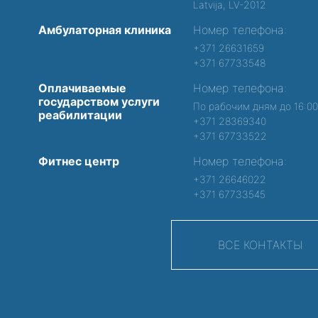
Latvija, LV-2012
Амбулаторная клиника
Номер телефона:
+371 26631659
+371 67733548
Оплачиваемые
Номер телефона:
государством услуги
По рабочим дням до 16:0
реабилитации
+371 28369340
+371 67733522
Фитнес центр
Номер телефона:
+371 26646022
+371 67733545
ВСЕ КОНТАКТЫ