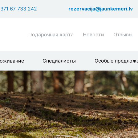
Перейти
371 67 733 242
rezervacija@jaunkemeri.lv
к
основному
содержанию
Shortcuts
Подарочная карта
Новости
Отзывы
header
menu
оживание
Специалисты
Особые предлож