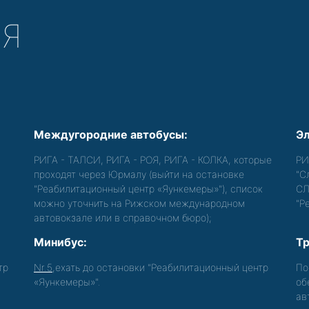
СЯ
Междугородние автобусы:
Эл
РИГА - ТАЛСИ, РИГА - РОЯ, РИГА - КОЛКА, которые
РИ
проходят через Юрмалу (выйти на остановке
"С
"Реабилитационный центр «Яункемеры»"), список
СЛ
можно уточнить на Рижском международном
"Р
автовокзале или в справочном бюро);
Минибус:
Тр
тр
Nr.5
,ехать до остановки "Реабилитационный центр
По
«Яункемеры»".
об
ав