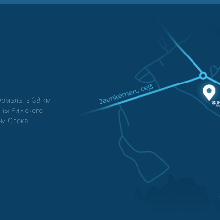
Юрмала, в 38 км
зоны Рижского
ом Слока.