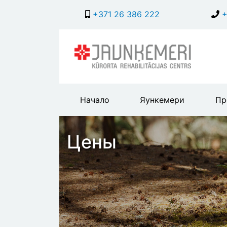
+371 26 386 222
+
Main
Начало
Яункемери
Пр
header
menu
Цены