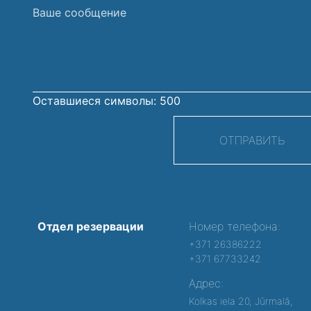
Ваше
сообщение
Оставшиеся символы:
500
ОТПРАВИТЬ
Отдел резервации
Номер телефона:
+371 26386222
+371 67733242
Адрес:
Kolkas iela 20, Jūrmalā,