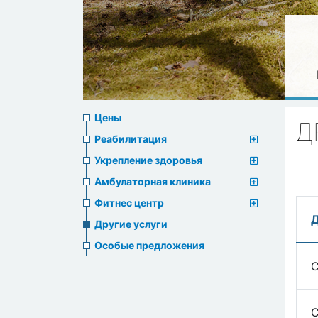
Prices
Цены
Д
menu
Реабилитация
Укрепление здоровья
Амбулаторная клиника
Фитнес центр
Д
Другие услуги
Особые предложения
С
С