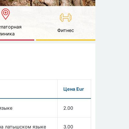
латорная
Фитнес
линика
Цена Eur
языке
2.00
 на латышском языке
3.00