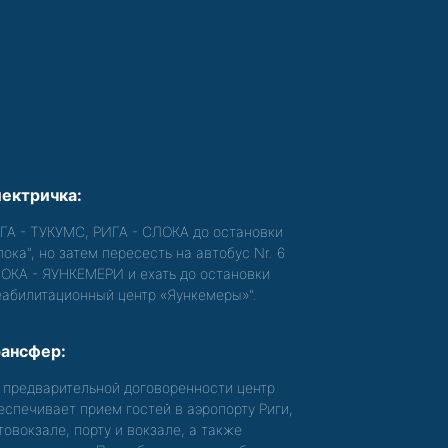
ектричка:
ГА - ТУКУМС, РИГА - СЛОКА до остановки
лока", но затем пересесть на автобус Nr. 6
ОКА - ЯУНКЕМЕРИ и ехать до остановки
еабилитационный центр «Яункемеры»".
ансфер:
 предварительной договоренности центр
еспечивает прием гостей в аэропорту Риги,
товокзале, порту и вокзале, а также