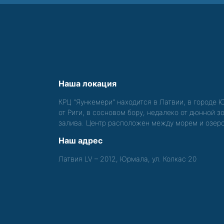
Наша локация
КРЦ "Яункемери" находится в Латвии, в городе 
от Риги, в сосновом бору, недалеко от дюнной 
залива. Центр расположен между морем и озер
Наш адрес
Латвия LV – 2012, Юрмала, ул. Колкас 20