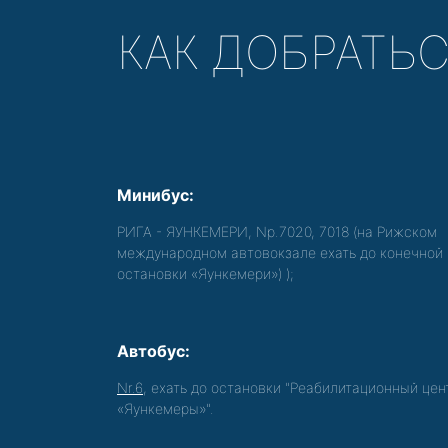
КАК ДОБРАТЬ
Минибус:
РИГА - ЯУНКЕМЕРИ, Nр.7020, 7018 (на Рижском
международном автовокзале ехать до конечной
остановки «Яункемери»)
);
Автобус:
Nr.6
, ехать до остановки "Реабилитационный цен
«Яункемеры»".