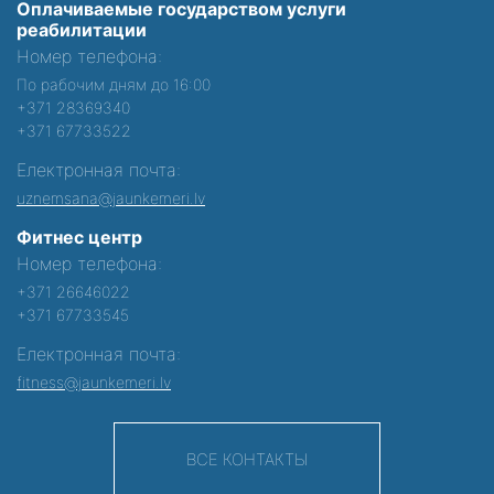
Оплачиваемые государством услуги
реабилитации
Номер телефона:
По рабочим дням до 16:00
+371 28369340
+371 67733522
Електронная почта:
uznemsana@jaunkemeri.lv
Фитнес центр
Номер телефона:
+371 26646022
+371 67733545
Електронная почта:
fitness@jaunkemeri.lv
ВСЕ КОНТАКТЫ