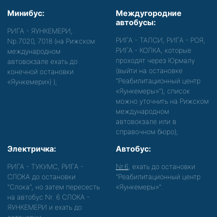
Минибус:
Междугородние
автобусы:
РИГА - ЯУНКЕМЕРИ,
РИГА - ТАЛСИ, РИГА - РОЯ,
Nр.7020, 7018 (на Рижском
РИГА - КОЛКА, которые
международном
проходят через Юрмалу
автовокзале ехать до
(выйти на остановке
конечной остановки
"Реабилитационный центр
«Яункемери»)
);
«Яункемеры»"), список
можно уточнить на Рижском
международном
автовокзале или в
справочном бюро);
Электричка:
Автобус:
РИГА - ТУКУМС, РИГА -
Nr.6
, ехать до остановки
СЛОКА до остановки
"Реабилитационный центр
"Слока", но затем пересесть
«Яункемеры»".
на автобус Nr. 6 СЛОКА -
ЯУНКЕМЕРИ и ехать до