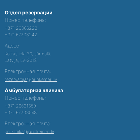
Отдел резервации
Номер телефона:
+371 26386222
+371 67733242
Адрес:
Kolkas iela 20, Jūrmalā,
Latvija, LV-2012
Електронная почта:
rezervacija@jaunkemeri.lv
Амбулаторная клиника
Номер телефона:
+371 26631659
+371 67733548
Електронная почта:
poliklinika@jaunkemeri.lv