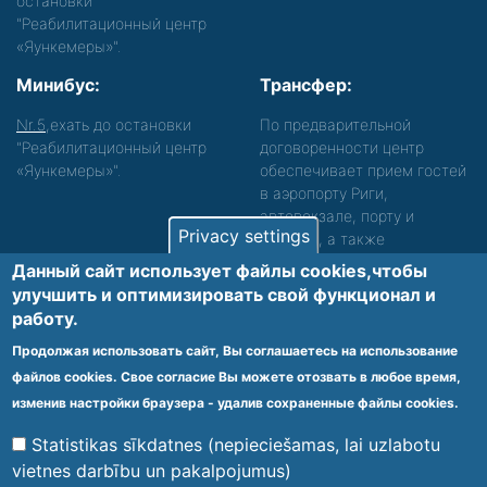
остановки
"Реабилитационный центр
«Яункемеры»".
Минибус:
Трансфер:
Nr.5
,ехать до остановки
По предварительной
"Реабилитационный центр
договоренности центр
«Яункемеры»".
обеспечивает прием гостей
в аэропорту Риги,
автовокзале, порту и
Privacy settings
вокзале, а также
сопровождение. Просьба
Данный сайт использует файлы cookies,чтобы
звонить, чтобы уточнить
улучшить и оптимизировать cвой функционал и
детали.
работу.
Обеспечиваем доступность среды для лиц с
Продолжая использовать сайт, Вы соглашаетесь на использование
функциональными нарушениями.
файлов cookies. Свое согласие Вы можете отозвать в любое время,
Footer
изменив настройки браузера - удалив сохраненные файлы cookies.
Vietnes karte
Noteikumi un privātuma politika
menu
Statistikas sīkdatnes (nepieciešamas, lai uzlabotu
vietnes darbību un pakalpojumus)