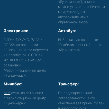
«Яункемеры»"), список
можно уточнить на Рижском
международном
автовокзале или в
справочном бюро);
Электричка:
Автобус:
РИГА - ТУКУМС, РИГА -
Nr.6
, ехать до остановки
СЛОКА до остановки
"Реабилитационный центр
"Слока", но затем пересесть
«Яункемеры»".
на автобус Nr. 6 СЛОКА -
ЯУНКЕМЕРИ и ехать до
остановки
"Реабилитационный центр
«Яункемеры»".
Минибус:
Трансфер:
Nr.5
,ехать до остановки
По предварительной
"Реабилитационный центр
договоренности центр
«Яункемеры»".
обеспечивает прием гостей
в аэропорту Риги,