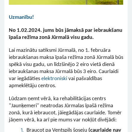
Uzmanību!
No 1.02.2024. jums būs jāmaksā par iebraukšanu
īpaša režīma zonā Jūrmalā visu gadu.
Lai mazinātu satiksmi Jūrmalā, no 1. februāra
iebraukšanas maksa īpaša režīma zonā Jūrmalā būs
spēkā visu gadu, un līdzšinējo 2 eiro vietā dienā
iebraukšanas maksa Jūrmalā būs 3 eiro. Caurlaidi
var iegādāties
elektroniski
vai pašvaldības
apmeklētāju centros.
Lūdzam ņemt vērā, ka rehabilitācijas centrs
"Jaunķemeri" neatrodas Jūrmalas īpašā režīma
zonā, kurā iebraucot, jāiegādājas caurlaide. Tomēr
jāņem vērā, ka arī pie mums var nokļūt divējādi:
Braucot pa Ventspils šoseju
(caurlaide nav