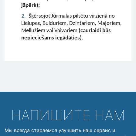
jāpērk);
Šķērsojot Jūrmalas pilsētu virzienā no
Lielupes, Bulduriem, Dzintariem, Majoriem,
Mellužiem vai Vaivariem
(caurlaidi būs
nepieciešams iegādāties)
.
НАПИШИТЕ НАМ
Мы всегда стараемся улучшить наш сервис и