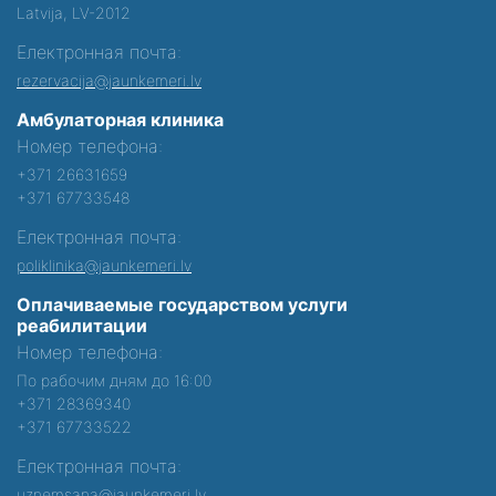
Latvija, LV-2012
Електронная почта:
rezervacija@jaunkemeri.lv
Амбулаторная клиника
Номер телефона:
+371 26631659
+371 67733548
Електронная почта:
poliklinika@jaunkemeri.lv
Оплачиваемые государством услуги
реабилитации
Номер телефона:
По рабочим дням до 16:00
+371 28369340
+371 67733522
Електронная почта:
uznemsana@jaunkemeri.lv