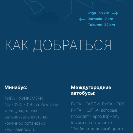
КАК ДОБРАТЬСЯ
Минибус:
Междугородние
автобусы:
РИГА - ЯУНКЕМЕРИ,
РИГА - ТАЛСИ, РИГА - РОЯ,
Nр.7020, 7018 (на Рижском
РИГА - КОЛКА, которые
международном
проходят через Юрмалу
автовокзале ехать до
(выйти на остановке
конечной остановки
"Реабилитационный центр
«Яункемери»)
);