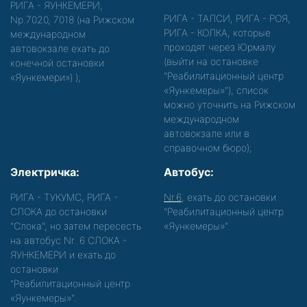
РИГА - ЯУНКЕМЕРИ,
РИГА - ТАЛСИ, РИГА - РОЯ,
Nр.7020, 7018 (на Рижском
РИГА - КОЛКА, которые
международном
проходят через Юрмалу
автовокзале ехать до
(выйти на остановке
конечной остановки
"Реабилитационный центр
«Яункемери»)
);
«Яункемеры»"), список
можно уточнить на Рижском
международном
автовокзале или в
справочном бюро);
Электричка:
Автобус:
РИГА - ТУКУМС, РИГА -
Nr.6
, ехать до остановки
СЛОКА до остановки
"Реабилитационный центр
"Слока", но затем пересесть
«Яункемеры»".
на автобус Nr. 6 СЛОКА -
ЯУНКЕМЕРИ и ехать до
остановки
"Реабилитационный центр
«Яункемеры»".