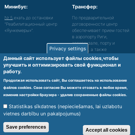
Минибус:
Трансфер:
Nr.5
,ехать до остановки
По предварительной
"Реабилитационный центр
договоренности центр
«Яункемеры»".
обеспечивает прием гостей
в аэропорту Риги,
автовокзале, порту и
Privacy settings
вокзале, а также
сопровождение. Просьба
Данный сайт использует файлы cookies,чтобы
звонить, чтобы уточнить
улучшить и оптимизировать cвой функционал и
детали.
работу.
Обеспечиваем доступность среды для лиц с
Продолжая использовать сайт, Вы соглашаетесь на использование
функциональными нарушениями.
файлов cookies. Свое согласие Вы можете отозвать в любое время,
Footer
изменив настройки браузера - удалив сохраненные файлы cookies.
Vietnes karte
Noteikumi un privātuma politika
menu
Statistikas sīkdatnes (nepieciešamas, lai uzlabotu
vietnes darbību un pakalpojumus)
© 2020 Kūrorta Rehabilitācijas Centrs - Jaunķemeri. Visas tiesības
Save preferences
Accept all cookies
aizsargātas.