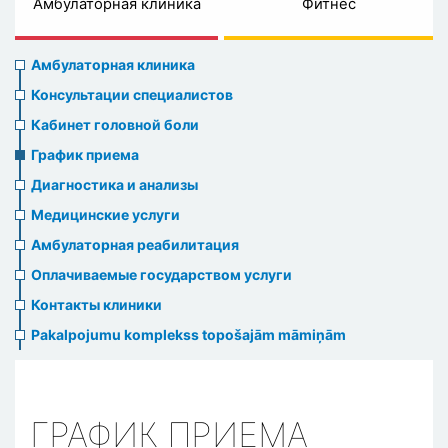
Амбулаторная клиника
Фитнес
Ambulatory
Амбулаторная клиника
clinic
Консультации специалистов
menu
Кабинет головной боли
График приема
Диагностика и анализы
Медицинские услуги
Амбулаторная реабилитация
Оплачиваемые государством услуги
Контакты клиники
Pakalpojumu komplekss topošajām māmiņām
ГРАФИК ПРИЕМА