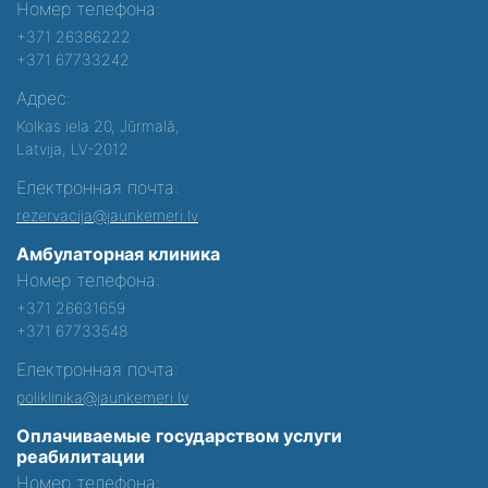
Номер телефона:
+371 26386222
+371 67733242
Адрес:
Kolkas iela 20, Jūrmalā,
Latvija, LV-2012
Електронная почта:
rezervacija@jaunkemeri.lv
Амбулаторная клиника
Номер телефона:
+371 26631659
+371 67733548
Електронная почта:
poliklinika@jaunkemeri.lv
Оплачиваемые государством услуги
реабилитации
Номер телефона: