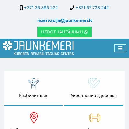
Перейти
+371 26 386 222
+371 67 733 242
к
основному
rezervacija@jaunkemeri.lv
содержанию
UZDOT JAUTĀJUMU
Амбулаторная
клиника
Реабилитация
Укрепление здоровья