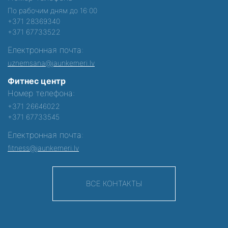
По рабочим дням до 16:00
+371 28369340
+371 67733522
Електронная почта:
uznemsana@jaunkemeri.lv
Фитнес центр
Номер телефона:
+371 26646022
+371 67733545
Електронная почта:
fitness@jaunkemeri.lv
ВСЕ КОНТАКТЫ